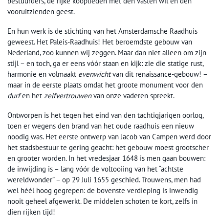
bestuurders, de rijke kooplieden met den vasten wil en den
vooruitzienden geest.
En hun werk is de stichting van het Amsterdamsche Raadhuis
geweest. Het Paleis-Raadhuis! Het beroemdste gebouw van
Nederland, zoo kunnen wij zeggen. Maar dan niet alleen om zijn
stijl – en toch, ga er eens vóór staan en kijk: zie die statige rust,
harmonie en volmaakt
evenwicht
van dit renaissance-gebouw! –
maar in de eerste plaats omdat het groote monument voor den
durf
en het
zelfvertrouwen
van onze vaderen spreekt.
Ontworpen is het tegen het eind van den tachtigjarigen oorlog,
toen er wegens den brand van het oude raadhuis een nieuw
noodig was. Het eerste ontwerp van Jacob van Campen werd door
het stadsbestuur te gering geacht: het gebouw moest grootscher
en grooter worden. In het vredesjaar 1648 is men gaan bouwen:
de inwijding is – lang vóór de voltooiing van het “achtste
wereldwonder” – op 29 Juli 1655 geschied. Trouwens, men had
wel héél hoog gegrepen: de bovenste verdieping is inwendig
nooit geheel afgewerkt. De middelen schoten te kort, zelfs in
dien rijken tijd!