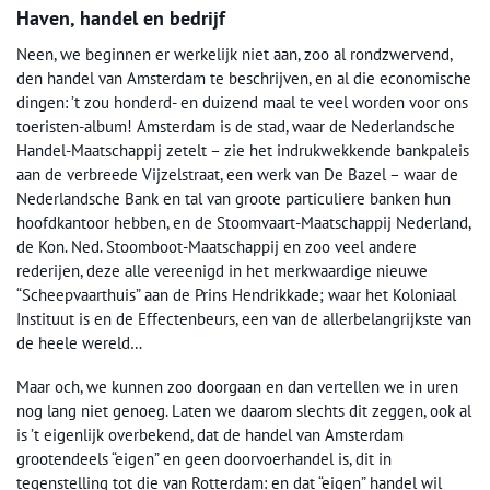
Haven, handel en bedrijf
Neen, we beginnen er werkelijk niet aan, zoo al rondzwervend,
den handel van Amsterdam te beschrijven, en al die economische
dingen: ’t zou honderd- en duizend maal te veel worden voor ons
toeristen-album! Amsterdam is de stad, waar de Nederlandsche
Handel-Maatschappij zetelt – zie het indrukwekkende bankpaleis
aan de verbreede Vijzelstraat, een werk van De Bazel – waar de
Nederlandsche Bank en tal van groote particuliere banken hun
hoofdkantoor hebben, en de Stoomvaart-Maatschappij Nederland,
de Kon. Ned. Stoomboot-Maatschappij en zoo veel andere
rederijen, deze alle vereenigd in het merkwaardige nieuwe
“Scheepvaarthuis” aan de Prins Hendrikkade; waar het Koloniaal
Instituut is en de Effectenbeurs, een van de allerbelangrijkste van
de heele wereld…
Maar och, we kunnen zoo doorgaan en dan vertellen we in uren
nog lang niet genoeg. Laten we daarom slechts dit zeggen, ook al
is ’t eigenlijk overbekend, dat de handel van Amsterdam
grootendeels “eigen” en geen doorvoerhandel is, dit in
tegenstelling tot die van Rotterdam: en dat “eigen” handel wil