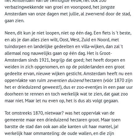
het Amsterdam van de twintigste eeuw, het ook zoo
verbazingwekkende van groei en voorspoed, het jongste
Amsterdam van onze dagen met jullie, al zwervend door de stad,
gaan zien.
Neen, dit kun je niet loopen, niet op één dag. Een fiets is ’t beste,
en als je dan alles zien wilt, Oost, West, Zuid en Noord, met
tuindorpen en landelijke gedeelten en villa-wijken, dan zal ’t
allemaal nog nauwelijks gaan op één dag. Het is Groot-
Amsterdam sinds 1921, begrijp dat goed; het heeft dorpen en
weiden in zich opgenomen, en op de polderlanden een groot
gedeelte ervan, nieuwe wijken gesticht. Amsterdam heeft nu een
oppervlakte van ruim
zeventien duizend
hectaren (vóór 1870 zijn
het er drieduizend geweest!), dus er zoo-eventjes in een paar uur
doorheen te rennen en toch werkelijk wat te zien, dat gaat zoo
maar niet. Maar let nu even op, het is dus als volgt gegaan.
Tot omstreeks 1870, nietwaar? was het oppervlak van de
gemeente maar een drieduizend hectaren groot. Maar toen
barstte de stad dan ook aan alle kanten uit haar mantel, ja!
werkelijk haar ommanteling: de oude wallen, en die zijn