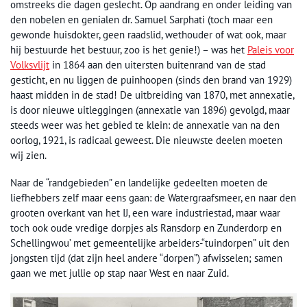
omstreeks die dagen geslecht. Op aandrang en onder leiding van
den nobelen en genialen dr. Samuel Sarphati (toch maar een
gewonde huisdokter, geen raadslid, wethouder of wat ook, maar
hij bestuurde het bestuur, zoo is het genie!) – was het
Paleis voor
Volksvlijt
in 1864 aan den uitersten buitenrand van de stad
gesticht, en nu liggen de puinhoopen (sinds den brand van 1929)
haast midden in de stad! De uitbreiding van 1870, met annexatie,
is door nieuwe uitleggingen (annexatie van 1896) gevolgd, maar
steeds weer was het gebied te klein: de annexatie van na den
oorlog, 1921, is radicaal geweest. Die nieuwste deelen moeten
wij zien.
Naar de “randgebieden” en landelijke gedeelten moeten de
liefhebbers zelf maar eens gaan: de Watergraafsmeer, en naar den
grooten overkant van het IJ, een ware industriestad, maar waar
toch ook oude vredige dorpjes als Ransdorp en Zunderdorp en
Schellingwou’ met gemeentelijke arbeiders-“tuindorpen” uit den
jongsten tijd (dat zijn heel andere “dorpen”) afwisselen; samen
gaan we met jullie op stap naar West en naar Zuid.