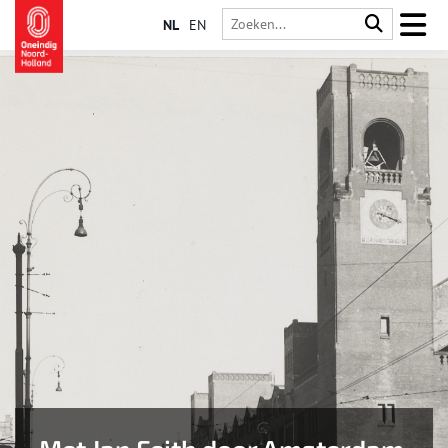
NL
EN