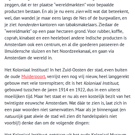
zeggen, dat er ter plaatse “wereldmarkten” voor bepaalde
producten bestaan. En als je nu eens
zien
wilt wat dat beteekent,
wel, dan wandel je maar eens langs de Nes of de burgwallen, en
je ziet
honderden
kantoren van tabaksmakelaars. Ziedaar de
“wereldmarkt” op een paar hectaren grond. Voor rubber, koffie,
coprah, kinabast en een heeleboel andere Indische producten is
Amsterdam ook een centrum, en al die goederen passeeren de
IJmuidensche sluizen en het Noordzeekanaal, en gaan via
Amsterdam de wereld in.
Het Koloniaal Instituut! In het Zuid-Oosten der stad, even buiten
de oude
Muiderpoort
, verrijst een nog vrij nieuw, heel langgerekt
gebouw met vele torenspitsen; dit is het
Koloniaal Instituut
,
gebouwd tusschen de jaren 1914 en 1922, dus in een uiterst
moeilijken tijd. Maar het staat er nu als een kostelijk bezit van het
twintigste eeuwsche Amsterdam. Wat dààr te zien is, laat zich in
een paar woorden niet samenvatten. Maar als je binnengaat (en
natuurlijk
gaat alwie de stad wil zien dit handelspaleis niet
voorbij!) denke dan om de volgende dingen:
Het Koloniaal Instituut, ontstaan uit het oude Koloniaal Museum