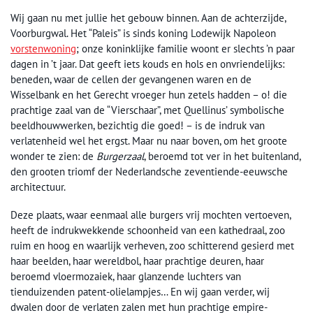
Wij gaan nu met jullie het gebouw binnen. Aan de achterzijde,
Voorburgwal. Het “Paleis” is sinds koning Lodewijk Napoleon
vorstenwoning
; onze koninklijke familie woont er slechts ’n paar
dagen in ’t jaar. Dat geeft iets kouds en hols en onvriendelijks:
beneden, waar de cellen der gevangenen waren en de
Wisselbank en het Gerecht vroeger hun zetels hadden – o! die
prachtige zaal van de “Vierschaar”, met Quellinus’ symbolische
beeldhouwwerken, bezichtig die goed! – is de indruk van
verlatenheid wel het ergst. Maar nu naar boven, om het groote
wonder te zien: de
Burgerzaal
, beroemd tot ver in het buitenland,
den grooten triomf der Nederlandsche zeventiende-eeuwsche
architectuur.
Deze plaats, waar eenmaal alle burgers vrij mochten vertoeven,
heeft de indrukwekkende schoonheid van een kathedraal, zoo
ruim en hoog en waarlijk verheven, zoo schitterend gesierd met
haar beelden, haar wereldbol, haar prachtige deuren, haar
beroemd vloermozaiek, haar glanzende luchters van
tienduizenden patent-olielampjes… En wij gaan verder, wij
dwalen door de verlaten zalen met hun prachtige empire-