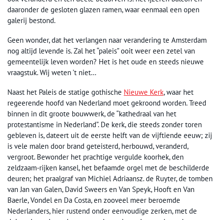
daaronder de gesloten glazen ramen, waar eenmaal een open
galerij bestond.
Geen wonder, dat het verlangen naar verandering te Amsterdam
nog altijd levende is. Zal het “paleis” ooit weer een zetel van
gemeentelijk leven worden? Het is het oude en steeds nieuwe
vraagstuk. Wij weten ’t niet…
Naast het Paleis de statige gothische
Nieuwe Kerk
, waar het
regeerende hoofd van Nederland moet gekroond worden. Treed
binnen in dit groote bouwwerk, de “kathedraal van het
protestantisme in Nederland”. De kerk, die steeds zonder toren
gebleven is, dateert uit de eerste helft van de vijftiende eeuw; zij
is vele malen door brand geteisterd, herbouwd, veranderd,
vergroot. Bewonder het prachtige vergulde koorhek, den
zeldzaam-rijken kansel, het befaamde orgel met de beschilderde
deuren; het praalgraf van Michiel Adriaansz. de Ruyter, de tomben
van Jan van Galen, David Sweers en Van Speyk, Hooft en Van
Baerle, Vondel en Da Costa, en zooveel meer beroemde
Nederlanders, hier rustend onder eenvoudige zerken, met de