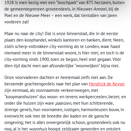
1928 is men bezig met een “boschpark” van 875 hectaren, buiten
de gemeentegrenzen grootendeels, in Nieuwer-Amstel, bij de
Poel en de Nieuwe Meer – een werk, dat tientallen van jaren
vorderen zal!
Maar nu naar de city! Dat is onze binnenstad, die in de eerste
plaats den koophandel, winkels kantoren en banken, dient. Neen,
zóó’n scherp-voltrokken city-vorming als te Londen, waar haast
niemand meer in de binnenstad woont, is hier niet; en toch is de
city-vorming sinds 1900, toen ze begon, heel snel gegaan. Vóór
dien tijd dacht men aan afzonderlijke “woonwijken” bijna niet.
Onze voorvaderen dachten er heelemaal zelfs niet aan. De
beroemde grachtengordels naar het plan van
Hendrick de Keyser
zijn eenmaal, als voornaamste verkeerswegen, met
“koopmanshuizen” dus woon- en tevens werkperceelen, bezet; en
onder die huizen zijn ware
paleizen
, met hun schitterende,
strenge gevels, hun voornamen, rustigen, harmonieuzen bouw, in
evenwicht ook met de breedte der kaden en de gansche
omgeving; het is alles onvergetelijk schoon, grootendeels ook nu
nog, al is het
woonhuis
hoogst zeldzaam geworden en ontsiert