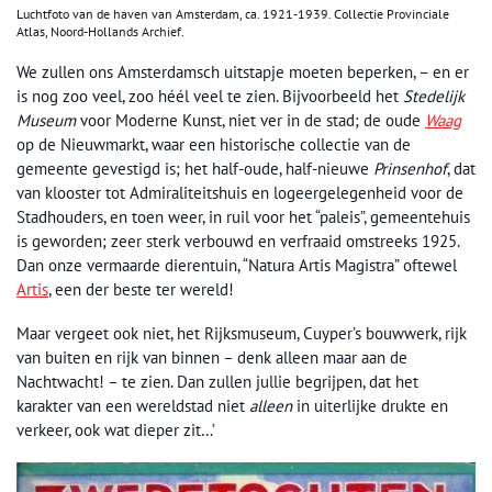
Luchtfoto van de haven van Amsterdam, ca. 1921-1939. Collectie Provinciale
Atlas, Noord-Hollands Archief.
We zullen ons Amsterdamsch uitstapje moeten beperken, – en er
is nog zoo veel, zoo héél veel te zien. Bijvoorbeeld het
Stedelijk
Museum
voor Moderne Kunst, niet ver in de stad; de oude
Waag
op de Nieuwmarkt, waar een historische collectie van de
gemeente gevestigd is; het half-oude, half-nieuwe
Prinsenhof
, dat
van klooster tot Admiraliteitshuis en logeergelegenheid voor de
Stadhouders, en toen weer, in ruil voor het “paleis”, gemeentehuis
is geworden; zeer sterk verbouwd en verfraaid omstreeks 1925.
Dan onze vermaarde dierentuin, “Natura Artis Magistra” oftewel
Artis
, een der beste ter wereld!
Maar vergeet ook niet, het Rijksmuseum, Cuyper’s bouwwerk, rijk
van buiten en rijk van binnen – denk alleen maar aan de
Nachtwacht! – te zien. Dan zullen jullie begrijpen, dat het
karakter van een wereldstad niet
alleen
in uiterlijke drukte en
verkeer, ook wat dieper zit…’