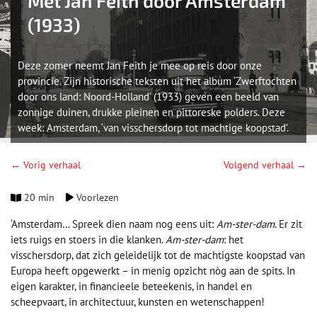
Met Jan Feith door Amsterdam
(1933)
Deze zomer neemt Jan Feith je mee op reis door onze
provincie. Zijn historische teksten uit het album ‘Zwerftochten
door ons land: Noord-Holland’ (1933) geven een beeld van
zonnige duinen, drukke pleinen en pittoreske polders. Deze
week: Amsterdam, ‘van visschersdorp tot machtige koopstad’.
← Vorig verhaal
Volgend verhaal →
20 min
Voorlezen
‘Amsterdam… Spreek dien naam nog eens uit:
Am-ster-dam
. Er zit
iets ruigs en stoers in die klanken.
Am-ster-dam
: het
visschersdorp, dat zich geleidelijk tot de machtigste koopstad van
Europa heeft opgewerkt – in menig opzicht nòg aan de spits. In
eigen karakter, in financieele beteekenis, in handel en
scheepvaart, in architectuur, kunsten en wetenschappen!