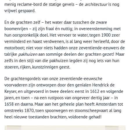
menig reclame-bord de statige gevels – de
architectuur
is nog
vrijwel gespaard.
En de grachten zelf – het water daar tusschen de zware
boomenrijen – zij zijn fraai èn nuttig; in overeenstemming met
hun oorspronkelijk doel. Het vervoer te water, tegen 1900 zeer
verminderd en haast verdwenen, is al lang weer herleefd, door de
motorboot; niet voor niets hadden onze zeventiende-eeuwers de
talrijke
pakhuizen
aan sommige deelen der grachten gezet! Maar
zelfs in den stijl van die pakhuizen legden zij nog iets van hun
stoeren, rijken, kunstzinnigen geest.
De grachtengordels van onze zeventiende-eeuwsche
voorvaderen zijn ontworpen door den genialen Hendrick de
Keyser, en uitgevoerd in twee deelen: eerst in 1612 en volgende
jaren, en toen – na een rustpoos van ongeveer dertig jaar – in
1658 en daarna. Maar aan het geheele plan heeft Amsterdam tot
omstreeks 1870, toen spoorwegen en stoomscheepvaart al lang
heel nieuwe toestanden brachten, voldoende gehad!