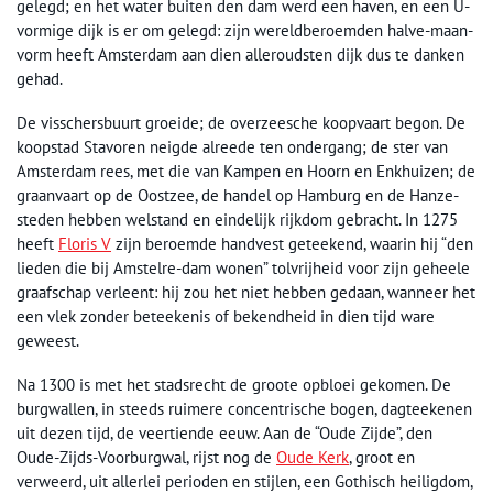
gelegd; en het water buiten den dam werd een haven, en een U-
vormige dijk is er om gelegd: zijn wereldberoemden halve-maan-
vorm heeft Amsterdam aan dien alleroudsten dijk dus te danken
gehad.
De visschersbuurt groeide; de overzeesche koopvaart begon. De
koopstad Stavoren neigde alreede ten ondergang; de ster van
Amsterdam rees, met die van Kampen en Hoorn en Enkhuizen; de
graanvaart op de Oostzee, de handel op Hamburg en de Hanze-
steden hebben welstand en eindelijk rijkdom gebracht. In 1275
heeft
Floris V
zijn beroemde handvest geteekend, waarin hij “den
lieden die bij Amstelre-dam wonen” tolvrijheid voor zijn geheele
graafschap verleent: hij zou het niet hebben gedaan, wanneer het
een vlek zonder beteekenis of bekendheid in dien tijd ware
geweest.
Na 1300 is met het stadsrecht de groote opbloei gekomen. De
burgwallen, in steeds ruimere concentrische bogen, dagteekenen
uit dezen tijd, de veertiende eeuw. Aan de “Oude Zijde”, den
Oude-Zijds-Voorburgwal, rijst nog de
Oude Kerk
, groot en
verweerd, uit allerlei perioden en stijlen, een Gothisch heiligdom,