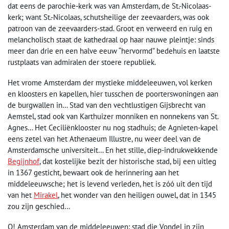
dat eens de parochie-kerk was van Amsterdam, de St.-Nicolaas-
kerk; want St.-Nicolaas, schutsheilige der zeevaarders, was ook
patroon van de zeevaarders-stad. Groot en verweerd en ruig en
melancholisch staat de kathedraal op haar nauwe pleintje: sinds
meer dan drie en een halve eeuw “hervormd” bedehuis en laatste
rustplaats van admiralen der stoere republiek.
Het vrome Amsterdam der mystieke middeleeuwen, vol kerken
en kloosters en kapellen, hier tusschen de poorterswoningen aan
de burgwallen in… Stad van den vechtlustigen Gijsbrecht van
Aemstel, stad ook van Karthuizer monniken en nonnekens van St.
Agnes… Het Ceciliënklooster nu nog stadhuis; de Agnieten-kapel
eens zetel van het Athenaeum Illustre, nu weer deel van de
Amsterdamsche universiteit… En het stille, diep-indrukwekkende
Begijnhof
, dat kostelijke bezit der historische stad, bij een uitleg
in 1367 gesticht, bewaart ook de herinnering aan het
middeleeuwsche; het is levend verleden, het is zóó uit den tijd
van het
Mirakel
, het wonder van den heiligen ouwel, dat in 1345
zou zijn geschied…
O! Amsterdam van de middeleeuwen: stad die Vondel in zijn