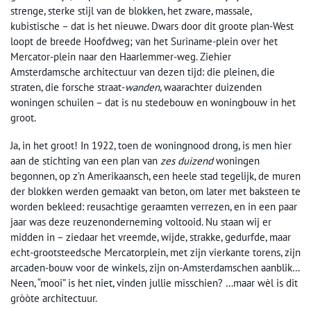
strenge, sterke stijl van de blokken, het zware, massale,
kubistische – dat is het nieuwe. Dwars door dit groote plan-West
loopt de breede Hoofdweg; van het Suriname-plein over het
Mercator-plein naar den Haarlemmer-weg. Ziehier
Amsterdamsche architectuur van dezen tijd: die pleinen, die
straten, die forsche straat-
wanden
, waarachter duizenden
woningen schuilen – dat is nu stedebouw en woningbouw in het
groot.
Ja, in het groot! In 1922, toen de woningnood drong, is men hier
aan de stichting van een plan van
zes duizend
woningen
begonnen, op z’n Amerikaansch, een heele stad tegelijk, de muren
der blokken werden gemaakt van beton, om later met baksteen te
worden bekleed: reusachtige geraamten verrezen, en in een paar
jaar was deze reuzenonderneming voltooid. Nu staan wij er
midden in – ziedaar het vreemde, wijde, strakke, gedurfde, maar
echt-grootsteedsche Mercatorplein, met zijn vierkante torens, zijn
arcaden-bouw voor de winkels, zijn on-Amsterdamschen aanblik…
Neen, “mooi” is het niet, vinden jullie misschien? …maar wèl is dit
gròòte architectuur.