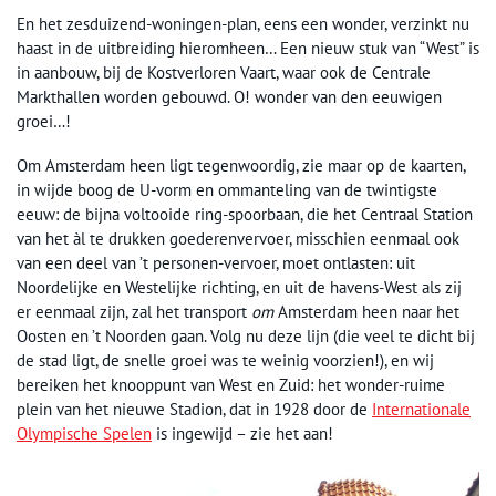
En het zesduizend-woningen-plan, eens een wonder, verzinkt nu
haast in de uitbreiding hieromheen… Een nieuw stuk van “West” is
in aanbouw, bij de Kostverloren Vaart, waar ook de Centrale
Markthallen worden gebouwd. O! wonder van den eeuwigen
groei…!
Om Amsterdam heen ligt tegenwoordig, zie maar op de kaarten,
in wijde boog de U-vorm en ommanteling van de twintigste
eeuw: de bijna voltooide ring-spoorbaan, die het Centraal Station
van het àl te drukken goederenvervoer, misschien eenmaal ook
van een deel van ’t personen-vervoer, moet ontlasten: uit
Noordelijke en Westelijke richting, en uit de havens-West als zij
er eenmaal zijn, zal het transport
om
Amsterdam heen naar het
Oosten en ’t Noorden gaan. Volg nu deze lijn (die veel te dicht bij
de stad ligt, de snelle groei was te weinig voorzien!), en wij
bereiken het knooppunt van West en Zuid: het wonder-ruime
plein van het nieuwe Stadion, dat in 1928 door de
Internationale
Olympische Spelen
is ingewijd – zie het aan!