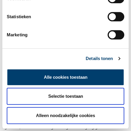
niet zonder reden beroemd. Wie dit gezien heeft, heeft iets
geheel eenigs-ter-wereld aanschouwd!
Statistieken
Marketing
Details tonen
Alle cookies toestaan
Aan de kade van het Amstelkanaal. Foto door Sarah Remmerts de Vries.
De “city”
Selectie toestaan
Ziezoo, na onzen tocht door een deel van de buitenwijken gaan
jullie naar de Amsterdamsche
city
terug. Onzen weg nemen wij
door het Vondelpark: nog altijd, met zijn vijftig hectaren, het
Alleen noodzakelijke cookies
grootste en fraaiste park van Amsterdam, omstreeks 1865
gesticht; toen is het een geweldige vooruitgang geweest. Sinds