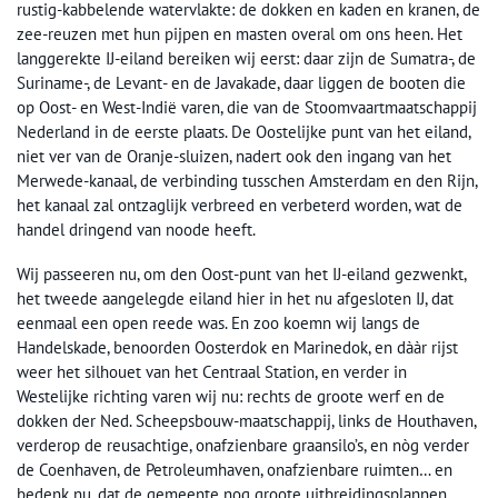
rustig-kabbelende watervlakte: de dokken en kaden en kranen, de
zee-reuzen met hun pijpen en masten overal om ons heen. Het
langgerekte IJ-eiland bereiken wij eerst: daar zijn de Sumatra-, de
Suriname-, de Levant- en de Javakade, daar liggen de booten die
op Oost- en West-Indië varen, die van de Stoomvaartmaatschappij
Nederland in de eerste plaats. De Oostelijke punt van het eiland,
niet ver van de Oranje-sluizen, nadert ook den ingang van het
Merwede-kanaal, de verbinding tusschen Amsterdam en den Rijn,
het kanaal zal ontzaglijk verbreed en verbeterd worden, wat de
handel dringend van noode heeft.
Wij passeeren nu, om den Oost-punt van het IJ-eiland gezwenkt,
het tweede aangelegde eiland hier in het nu afgesloten IJ, dat
eenmaal een open reede was. En zoo koemn wij langs de
Handelskade, benoorden Oosterdok en Marinedok, en dààr rijst
weer het silhouet van het Centraal Station, en verder in
Westelijke richting varen wij nu: rechts de groote werf en de
dokken der Ned. Scheepsbouw-maatschappij, links de Houthaven,
verderop de reusachtige, onafzienbare graansilo’s, en nòg verder
de Coenhaven, de Petroleumhaven, onafzienbare ruimten… en
bedenk nu, dat de gemeente nog groote uitbreidingsplannen