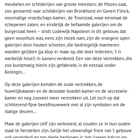
meubelen en schilderijen van groote meesters: de Mozes-zaal,
zoo genoemd naar schilderijen van Bronkhorst en Govert Flinck,
voormalige vroedschaps-kamer; de Troonzaal, waar eenmaal de
schepenen zaten; en eindelijk de befaamde galerijen om de
burgerzaal heen – sinds Lodewijk Napoleon in dit gebouw, dat
geen woonhuis was, eens zijn intrek nam, zijn de vroegere open
galerijen door houten schotten, die bedriegelijk marmeren
wanden gelijken (ja, klop er maar op, dat doet iedereen; ’t is
werkelijk hout!) in
kamers
verdeeld. Een van deze vertrekken, die
zoo kunstmatig hierin zijn gefabriekt, is de eetzaal onder
Koningin…
Op deze galerijen komden de oude vertrekken, de
huwelijkskamer en de desolate-boedel-kamer en de secretarie-
kamer en nog zooveel meer vertrekken uit. Let toch op dat
schitterend-fijne beeldhouwwerk met al zijn symbolen om de
statige deuren…
Maar de galerijen zèlf zijn verknoeid, al zouden ze in hun ouden
staat te herstellen zijn. Gelijk het uitwendige front van ’t gebouw
ook veranderd en ten deele bedorven is: het ijzeren balcon en