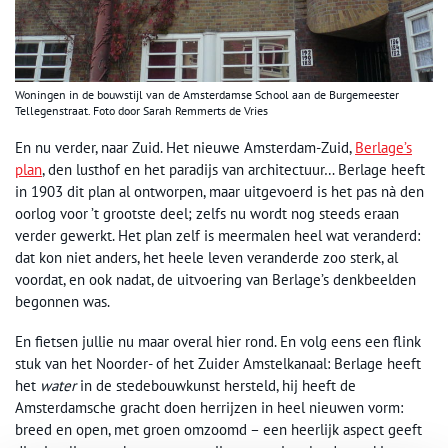
Woningen in de bouwstijl van de Amsterdamse School aan de Burgemeester
Tellegenstraat. Foto door Sarah Remmerts de Vries
En nu verder, naar Zuid. Het nieuwe Amsterdam-Zuid,
Berlage’s
plan
, den lusthof en het paradijs van architectuur… Berlage heeft
in 1903 dit plan al ontworpen, maar uitgevoerd is het pas nà den
oorlog voor ’t grootste deel; zelfs nu wordt nog steeds eraan
verder gewerkt. Het plan zelf is meermalen heel wat veranderd:
dat kon niet anders, het heele leven veranderde zoo sterk, al
voordat, en ook nadat, de uitvoering van Berlage’s denkbeelden
begonnen was.
En fietsen jullie nu maar overal hier rond. En volg eens een flink
stuk van het Noorder- of het Zuider Amstelkanaal: Berlage heeft
het
water
in de stedebouwkunst hersteld, hij heeft de
Amsterdamsche gracht doen herrijzen in heel nieuwen vorm:
breed en open, met groen omzoomd – een heerlijk aspect geeft