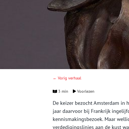
← Vorig verhaal
3 min
Voorlezen
De keizer bezocht Amsterdam in h
jaar daarvoor bij Frankrijk ingeli
kennismakingsbezoek. Maar wellich
verdedigingslinies aan de kust w