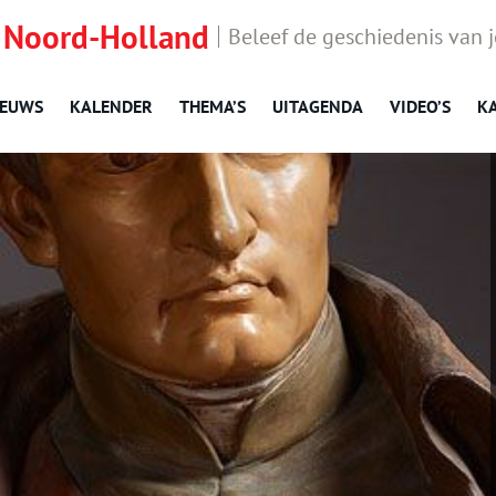
 Noord-Holland
Beleef de geschiedenis van 
IEUWS
KALENDER
THEMA’S
UITAGENDA
VIDEO’S
K