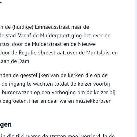
.
n de (huidige) Linnaeusstraat naar de
de stad. Vanaf de Muiderpoort ging het over de
rtus, door de Muiderstraat en de Nieuwe
door de Reguliersbreestraat, over de Muntsluis, en
t aan de Dam.
nden de geestelijken van de kerken die op de
 de ingang te wachten totdat de keizer voorbij
de burgerwezen op een verhoging om de keizer bij
e begroeten. Hier en daar waren muziekkorpsen
ogen
n die tijd, waren de straten mooi versierd. In de