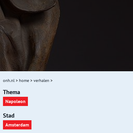
onh.nl
>
home
>
verhalen
>
Thema
Napoleon
Stad
Amsterdam