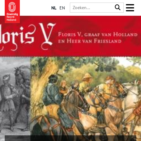
NL
EN