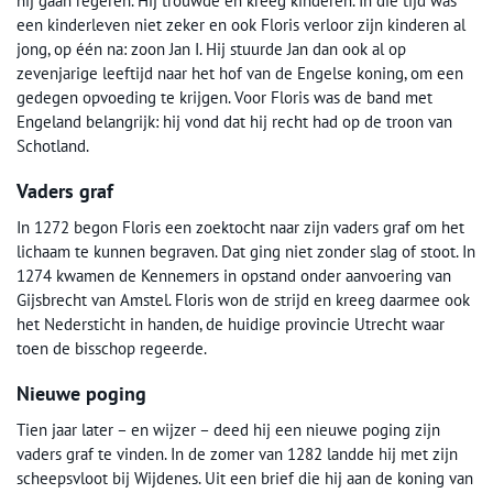
hij gaan regeren. Hij trouwde en kreeg kinderen. In die tijd was
een kinderleven niet zeker en ook Floris verloor zijn kinderen al
jong, op één na: zoon Jan I. Hij stuurde Jan dan ook al op
zevenjarige leeftijd naar het hof van de Engelse koning, om een
gedegen opvoeding te krijgen. Voor Floris was de band met
Engeland belangrijk: hij vond dat hij recht had op de troon van
Schotland.
Vaders graf
In 1272 begon Floris een zoektocht naar zijn vaders graf om het
lichaam te kunnen begraven. Dat ging niet zonder slag of stoot. In
1274 kwamen de Kennemers in opstand onder aanvoering van
Gijsbrecht van Amstel. Floris won de strijd en kreeg daarmee ook
het Nedersticht in handen, de huidige provincie Utrecht waar
toen de bisschop regeerde.
Nieuwe poging
Tien jaar later – en wijzer – deed hij een nieuwe poging zijn
vaders graf te vinden. In de zomer van 1282 landde hij met zijn
scheepsvloot bij Wijdenes. Uit een brief die hij aan de koning van