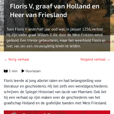
Floris V, graaf van Holland en
Heer van Friesland
Toen Floris V anderhalf jaar oud was, in januari 1256, verloor
hij zijn vader graaf Willem II die door de West-Friezen werd
gedood. Een trieste gebeurtenis, maar het weerhield Floris er
niet van om een nieuwsgierig leven te leiden.
← Vorig verhaal
Volgend verhaal →
3 min
Voorlezen
Floris leerde al jong allerlei talen en had belangstelling voor
literatuur en geschiedenis. Hij liet zelfs een wereldgeschiedenis
schrijven: de Spiegel Historiael van Jacob van Maerlant. Ook liet
hij een verhaal op rijm maken over de geschiedenis van het
graafschap Holland en de grafelijke banden met West-Friesland.