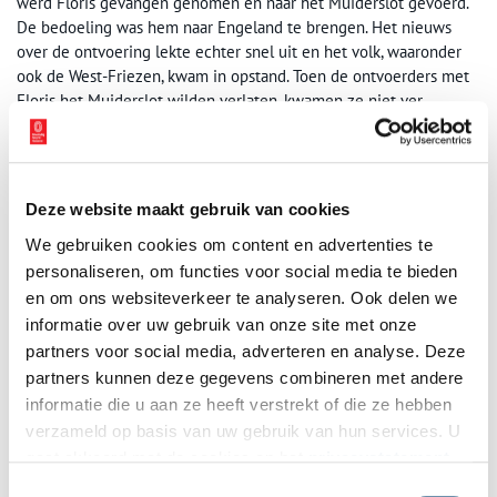
werd Floris gevangen genomen en naar het Muiderslot gevoerd.
De bedoeling was hem naar Engeland te brengen. Het nieuws
over de ontvoering lekte echter snel uit en het volk, waaronder
ook de West-Friezen, kwam in opstand. Toen de ontvoerders met
Floris het Muiderslot wilden verlaten, kwamen ze niet ver.
Begraven
Floris moest de ontvoering met zijn leven bekopen. Een van de
ontvoerders, de edelman Gerard van Velzen, vermoorde hem met
Deze website maakt gebruik van cookies
zijn zwaard. Het lichaam van Floris werd in Alkmaar bijgezet. Na
We gebruiken cookies om content en advertenties te
een grote veldslag bij Vronen (nu Sint Pancras) werd de kist een
personaliseren, om functies voor social media te bieden
jaar later meegenomen naar Rijnsburg in Zuid-Holland, waar hij
en om ons websiteverkeer te analyseren. Ook delen we
alsnog werd begraven.
informatie over uw gebruik van onze site met onze
Zoon Jan I
partners voor social media, adverteren en analyse. Deze
partners kunnen deze gegevens combineren met andere
Floris’ zoon Jan I, die nog in Engeland woonde, was ten tijde van
informatie die u aan ze heeft verstrekt of die ze hebben
de moord bijna twaalf jaar oud. Hij trouwde in 1297 met de
verzameld op basis van uw gebruik van hun services. U
Engelse koningsdochter Elisabeth en mocht terug naar Holland.
gaat akkoord met de cookies en het
privacystatement
Daar werd de jonge Jan al snel een speelbal van enkele adellijke
families. Op 10 november 1299 overleed graaf Jan I zonder
als u onze website blijft gebruiken.
Toestemmingsselectie