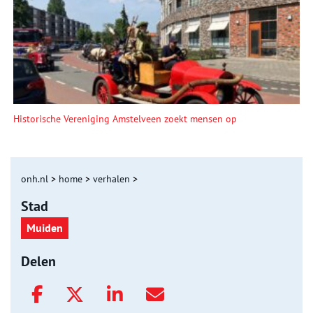
Historische Vereniging Amstelveen zoekt mensen op
onh.nl
>
home
>
verhalen
>
Stad
Muiden
Delen