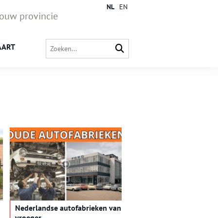
NL
EN
jouw provincie
AART
Nederlandse autofabrieken van
vroeger