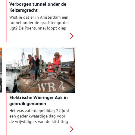
Verborgen tunnel onder de
Keizersgracht
Wist je dat er in Amsterdam een
tunnel onder de grachtengordel
ligt? De Poentunnel loopt diep
onder het water van de
Keizersgracht en verbindt de
oude bankgebouwen De Bazel
en de Vijzelbank met elkaar.
Elektrische Wieringer Aak in
gebruik genomen
Het was zaterdagmiddag 27 juni
een gedenkwaardige dag voor
de vrijwilligers van de Stichting
Onderdak Nautisch Erfgoed
Wieringen. De eerste elektrisch