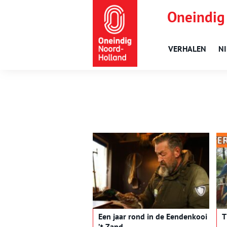
Oneindig
VERHALEN
N
Een jaar rond in de Eendenkooi
T
’t Zand