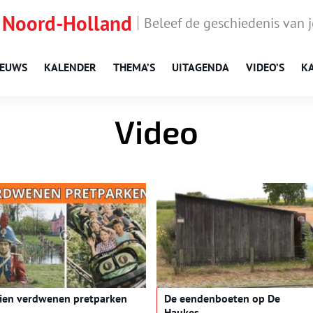
 Noord-Holland
Beleef de geschiedenis van 
IEUWS
KALENDER
THEMA’S
UITAGENDA
VIDEO’S
K
Video
ien verdwenen pretparken
De eendenboeten op De
Haukes