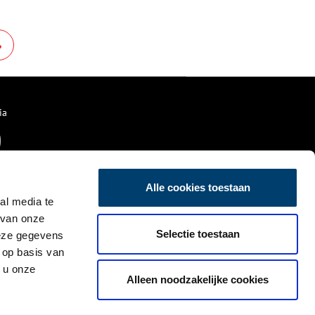
aangedreven Aak in Nederland
koos in de haven van Den
Oever het ruime sop.
»
ia
Alle cookies toestaan
al media te
 van onze
Selectie toestaan
deze gegevens
 op basis van
 u onze
Alleen noodzakelijke cookies