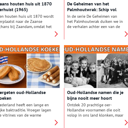
aans houten huis uit 1870
De Geheimen van het
indeloos fietsen tot kleinere
erhuist (1965)
Palmhoutwrak: Schip vol
orties, minder suiker en
Raadsels
auwelijks fastfood. We kijken
en houten huis uit 1870 wordt
In de serie De Geheimen van
aar hoe onze samenleving
erplaatst naar de Zaanse
het Palmhoutwrak duiken we in
eranderde.
chans bij Zaandam, omdat het
de verhalen achter een van de
oet wijken voor de industrie.
meest bijzondere
Polygoon, 1965). Dit fragment
scheepsvondsten van
omt uit de collectie van het
Nederland. De serie behandelt
ederlands Instituut voor Beeld
het mysterieuze verhaal van het
n Geluid, doorzoek hier de
Palmhoutwrak; een
olledige collectie.
uitzonderlijk goed bewaard
17e-eeuws scheepswrak,
verborgen onder het zand van
de Waddenzee voor de kust van
Texel. In 2016 werd het wrak
wereldnieuws door de vondst
van een compleet bewaard
ergeten oud-Hollandse
Oud-Hollandse namen die je
gebleven zijden jurk uit de 17e
oeken
bijna nooit meer hoort
eeuw. Maar behalve deze
‘Nachtwacht van het textiel’ zijn
ederland heeft een lange en
Ontdek 20 prachtige oer-
er meer dan 1.000 objecten
ijke baktraditie. Vroeger lagen
Hollandse voornamen die ooit
opgedoken die stuk voor stuk
e vitrines van de warme
volop in ons land klonken, maar
een verhaal vertellen. Samen
akker vol met bijzondere
inmiddels bijna volledig uit het
met conservator Anouk Veldman
treekkoeken die met zorg en
straatbeeld zijn verdwenen.