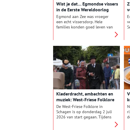
Wist je dat… Egmondse vissers
Z
e
in de Eerste Wereldoorlog
v
p
omkwamen door zeemijnen?
n
Egmond aan Zee was vroeger
E
n
een echt vissersdorp. Hele
v
v
families konden goed leven van
S
de visserij. Maar het werk op de
m
Noordzee was niet zonder
(
gevaren… Talloze vissers, vaders
k
en zonen, zijn door metershoge
N
golven en sterke stromingen
e
ten onder gegaan. Tijdens de
v
Eerste Wereldoorlog, waar
Nederland helemaal niet aan
mee deed, was het hier nog
gevaarlijker… de Noordzee lag
toen vol met zeemijnen. In 1917
kondigde de Duitse regering
Klederdracht, ambachten en
V
een duikbotenoorlog af. Om de
muziek: West-Friese Folklore
k
doorvaart van de Duitse
begint
schepen te bemoeilijken,
De West-Friese Folklore in
N
werden er zeemijnen geplaatst.
Schagen is op donderdag 2 juli
r
De beroepsvisserij én de invoer
2026 van start gegaan. Tijdens
d
van belangrijke levensmiddelen
deze jaarlijkse traditie, die tien
b
kwam hierdoor stil te liggen.
weken duurt, gaan vrijwilligers
s