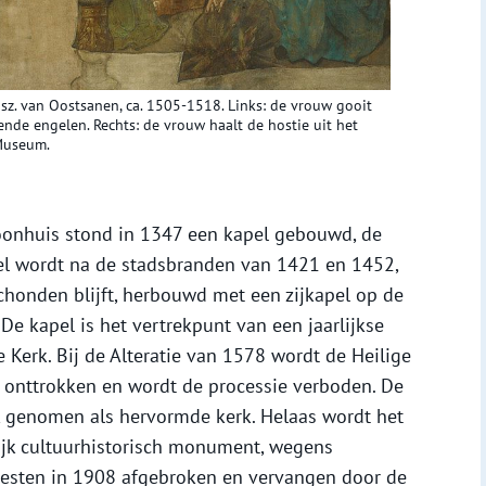
isz. van Oostsanen, ca. 1505-1518. Links: de vrouw gooit
ende engelen. Rechts: de vrouw haalt de hostie uit het
Museum.
oonhuis stond in 1347 een kapel gebouwd, de
el wordt na de stadsbranden van 1421 en 1452,
chonden blijft, herbouwd met een zijkapel op de
De kapel is het vertrekpunt van een jaarlijkse
Kerk. Bij de Alteratie van 1578 wordt de Heilige
t onttrokken en wordt de processie verboden. De
k genomen als hervormde kerk. Helaas wordt het
ijk cultuurhistorisch monument, wegens
testen in 1908 afgebroken en vervangen door de