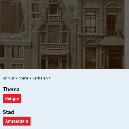
onh.nl
>
home
>
verhalen
>
Thema
Religie
Stad
Amsterdam