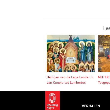
Le
Heiligen van de Lage Landen I:
MUTEK:
van Cunera tot Lambertus
Toegepa
VERHALEN