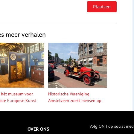
es meer verhalen
 hét museum voor
Historische Vereniging
ste Europese Kunst
Amstelveen zoekt mensen op
Volg ONH op social med
OVER ONS