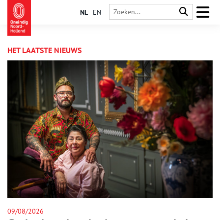
NL
EN
HET LAATSTE NIEUWS
08/08/2026
0