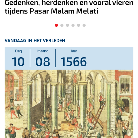
en
Kleurrijk vliegerfestival en OERRR-
zomerpret op Fort bij Spijkerboor
VANDAAG IN HET VERLEDEN
Dag
Maand
Jaar
10
08
1566