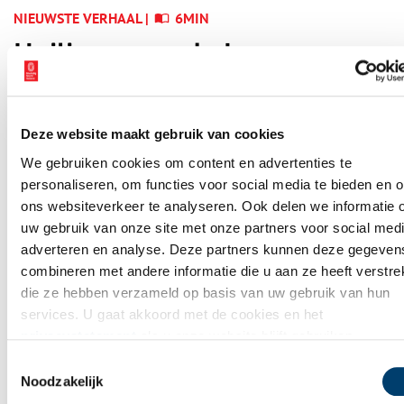
NIEUWSTE VERHAAL |
6MIN
Heiligen van de Lage
Landen I: van Cunera tot
Lambertus
Deze website maakt gebruik van cookies
We gebruiken cookies om content en advertenties te
personaliseren, om functies voor social media te bieden en 
WAAR BEN JIJ NU?
ons websiteverkeer te analyseren. Ook delen we informatie 
Verhalen op
uw gebruik van onze site met onze partners voor social medi
de kaart
adverteren en analyse. Deze partners kunnen deze gegeven
combineren met andere informatie die u aan ze heeft verstrek
die ze hebben verzameld op basis van uw gebruik van hun
Op de verhalenkaart kan je precies zien wat zich vroeger
services. U gaat akkoord met de cookies en het
overal heeft afgespeeld. Bij jou in de buurt, maar ook op
privacystatement
als u onze website blijft gebruiken.
andere plekken in Noord-Holland. Ga mee op avontuur door
Toestemmingsselectie
jouw eigen provincie!
Noodzakelijk