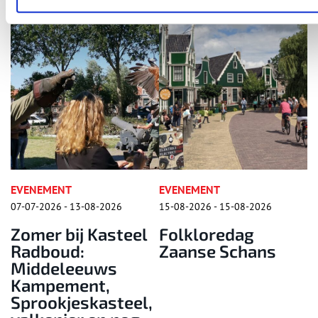
EVENEMENT
RONDLEIDING
15-08-2026 - 15-08-2026
15-08-2026 - 15-08-2026
el
Folkloredag
Historische
Zaanse Schans
rondleiding door
Fort bij
Krommeniedijk
l,