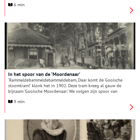
Amsterdamse dames. Het was het adembenemende slotstuk
6 min
van een campagne om in tijden van economische malaise
fondsen te werven voor de internationale vrouwenbeweging.
In het spoor van de ‘Moordenaar’
‘Rammeldebammeldebammeldebam, Daar komt de Gooische
stoomtram!’ klonk het in 1902. Deze tram kreeg al gauw de
bijnaam ‘Gooische Moordenaar’. We volgen zijn spoor van
Amsterdam via Diemen, Muiden en Naarden naar Laren.
9 min