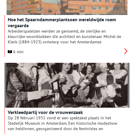
Hoe het Spaarndammerplantsoen wereldwijde roem
vergaarde
Arbeiderspaleizen werden ze genoemd, de sierlijke en
kleurrijke woonblokken die architect en kunstenaar Michel de
Klerk (1884-1923) ontwierp voor het Amsterdamse
Spaarndammerplantsoen (Het Schip) en De Dageraad in De
6 min
Pijp.
Ver­kleed­par­tij voor de vrou­wen­zaak
Op 28 februari 1931 vond er een spektakel plaats in het
Stedelijk Museum in Amsterdam. Een historische modeshow
van heldinnen, georganiseerd door de feministes en