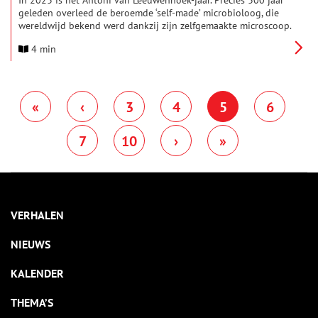
In 2023 is het Antoni van Leeuwenhoek-jaar. Precies 300 jaar
geleden overleed de beroemde ‘self-made’ microbioloog, die
wereldwijd bekend werd dankzij zijn zelfgemaakte microscoop.
Onder zijn loep ontdekte hij allerlei vormen van onzichtbaar
4 min
leven, zoals nog nooit iemand die gezien had. En dat zonder
academische scholing.
«
‹
3
4
5
6
7
10
›
»
VERHALEN
NIEUWS
KALENDER
THEMA’S