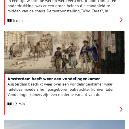
In een tijd waarin de wereld werd verscheurd door conflict en
onderdrukking, was er een groep helden die standhield te
midden van de chaos. De tentoonstelling, ‘Who Cares?’, in
Museum Van De Geest werpt licht op de vaak vergeten
6 min
verhalen van moed in de Nederlandse psychiatrie en zorg voor
verstandelijk gehandicapten tijdens de grimmige jaren van de
Tweede Wereldoorlog.
Amsterdam heeft weer een vondelingenkamer
Amsterdam beschikt weer over een vondelingenkamer, waar
radeloze moeders hun pasgeboren baby achter kunnen laten.
Vondelingenkamers zijn een moderne variant van de
vondelingenmolens die in vroeger eeuwen in kloosters werden
12 min
gebruikt.