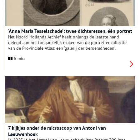
‘Anna Maria Tesselschade’: twee dichteressen, één portret
Het Noord-Hollands Archief heeft onlangs de laatste hand
gelegd aan het toegankelijk maken van de portrettencollectie
van de Provinciale Atlas: een ‘galerij der beroemdheden’.
Inmiddels zijn bijna 1000 portretten uit de recente
6 min
geschiedenis doorzoekbaar. Daar behoren ook drie portretten
van dichteressen Anna en Maria Tesselschade Roemers Visscher
toe. Alhoewel – staan de zussen er wel echt op?
7 kijkjes onder de microscoop van Antoni van
Leeuwenhoek