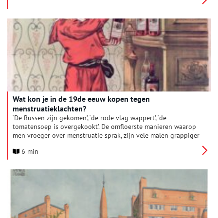
Wat kon je in de 19de eeuw kopen tegen
menstruatieklachten?
‘De Russen zijn gekomen’, ‘de rode vlag wappert’, ‘de
tomatensoep is overgekookt’. De omfloerste manieren waarop
men vroeger over menstruatie sprak, zijn vele malen grappiger
dan de ‘feestweek’ zelf. Ook in de 19de eeuw hadden veel
6 min
vrouwen last van menstruatieklachten. Wat konden ze daar
tegen doen?