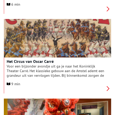
Nederland en zij gebruiken een deel van het pand nog steeds.
6 min
In de gevel zijn de symbolen van de vrijmetselarij ook nog te
herkennen.
Het Circus van Oscar Carré
Voor een bijzonder avondje uit ga je naar het Koninklijk
Theater Carré. Het klassieke gebouw aan de Amstel ademt een
grandeur uit van vervlogen tijden. Bij binnenkomst zorgen de
schitterende kroonluchters, rood fluwelen stoelen en
9 min
overdadige decoraties ervoor, dat je je even terug waant in de
negentiende eeuw. Het rijke interieur maakt het lastig om voor
te stellen dat hier vroeger paarden rondrenden en
circusartiesten de meest halsbrekende toeren uithaalden.