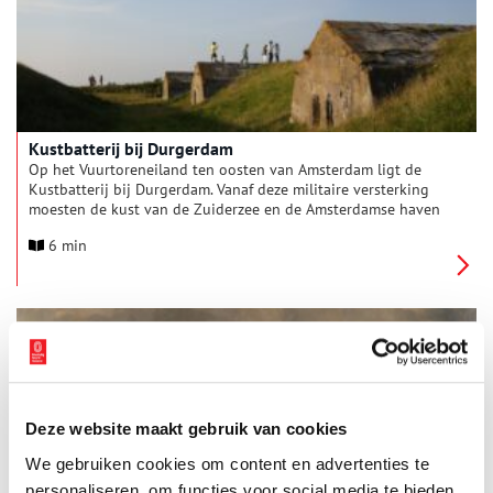
Kustbatterij bij Durgerdam
Op het Vuurtoreneiland ten oosten van Amsterdam ligt de
Kustbatterij bij Durgerdam. Vanaf deze militaire versterking
moesten de kust van de Zuiderzee en de Amsterdamse haven
beschermd worden tegen binnenvarende vijanden. De
6 min
kustbatterij werd in 1886-1887 aangelegd en is één van de
oudste werken van de Stelling van Amsterdam.
Deze website maakt gebruik van cookies
We gebruiken cookies om content en advertenties te
Een tijdreis door het Rijksmuseum
personaliseren, om functies voor social media te bieden