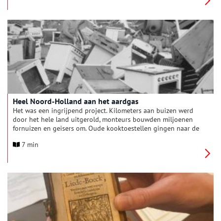
Amsterdam. In dit artikel komen enkele damast vondsten
voorbij, gekoppeld aan beschrijvingen van het gebruik van
damast in historische bronnen én enkele overgebleven
museumstukken.
Heel Noord-Holland aan het aardgas
Het was een ingrijpend project. Kilometers aan buizen werd
door het hele land uitgerold, monteurs bouwden miljoenen
fornuizen en geisers om. Oude kooktoestellen gingen naar de
sloop. Cabaretier Wim Kan zong in zijn oudejaarsconference
7 min
op de radio ‘Twaalf miljoen oliebollen op aardgas’. En nu,
zestig jaren later, gaan we van het aardgas af.