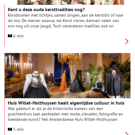
Kent u deze oude kersttradities nog?
Kerstbomen met lichtjes, samen zingen, aan de kerstdis of naar
de mis. De manier waarop we Kerst vieren, kennen velen van
ons nog uit onze jeugd. Toch veranderen tradities ook en
hebben oude Kerstgebruiken plaats moeten maken voor
6 min
nieuwe. Kent u bijvoorbeeld het branden van het Kerstblok
nog, of de Amsterdamse nachtwachtliedjes?
Huis Willet-Holthuysen haalt eigentijdse cultuur in huis
Wat gebeurt er als je de historische kamers van een
grachtenhuis laat aankleden met mode, sieraden, fotografie en
beeldende kunst? Het Amsterdamse Huis Willet-Holthuysen
laat het zien.
5 min