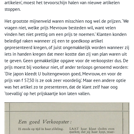
artikelen’, moest het tevoorschijn halen van nieuwe artikelen
stoppen.
Het grootste mijnenveld waren misschien nog wel de prijzen. ‘We
vragen niet, welke prijs Mevrouw besteden wil, want velen
vinden het niet prettig om een prijs te noemen.’ Klanten konden
beledigd raken wanneer zij een te goedkoop artikel
gepresenteerd kregen, of juist ongemakkelijk worden wanneer zij
iets in handen kregen dat meer kostte dan zij van plan waren uit
te geven. Geen gemakkelijke opgave voor de verkoopster dus. De
prijs moest bij voorkeur niet, of ander terloops genoemd worden:
‘Die japon kleedt U buitengewoon goed, Mevrouw, en voor de
prijs van f 57,50 is ze ook zeer voordelig’. Maar een andere optie
was het artikel zo te presenteren, dat de klant zelf haar oog
‘toevallig’ op het prijskaartje kon laten vallen.