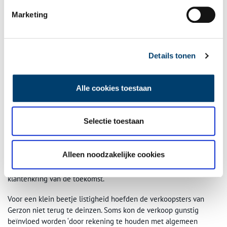
Marketing
Promotieactiviteit voor Coca-Cola met actrices Willy Haak, Magda Janssen en Julia
de Gruyter, september 1928, foto:
Stadsarchief Amsterdam
/Internationaal Persfoto
Bureau N.V.
Voor het omgaan met lastige klanten had Gerzon verschillende
Details tonen
tips. Met een besluiteloze klant moest men zeer veel geduld
hebben, en vooral zelf overtuigend optreden. Bij praatgrage
Alle cookies toestaan
klanten die ‘nodeloos de tijd van de verkoopster’ gebruikten voor
‘het doen van allerlei mededelingen betreffende het weer,
ongelukken, ziektes en haar eigen familieaangelegenheden’
Selectie toestaan
moest de verkoopster de aandacht telkens tactisch terugbrengen
naar de artikelen. Verlegen klanten (‘vooral oudere dames,
kinderen en bewoners van het platteland’) kon men met kalme
Alleen noodzakelijke cookies
vriendelijkheid op hun gemak stellen, en tegen kinderen mocht
nooit onvriendelijk gedaan worden. Zij vormden immers de
klantenkring van de toekomst.
Voor een klein beetje listigheid hoefden de verkoopsters van
Gerzon niet terug te deinzen. Soms kon de verkoop gunstig
beïnvloed worden ‘door rekening te houden met algemeen