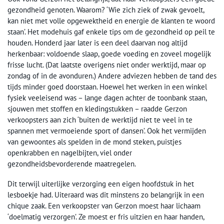
gezondheid genoten. Waarom? ‘Wie zich ziek of zwak gevoelt,
kan niet met volle opgewektheid en energie de klanten te woord
staan’. Het modehuis gaf enkele tips om de gezondheid op peil te
houden. Honderd jaar later is een deel daarvan nog altijd
herkenbaar: voldoende slaap, goede voeding en zoveel mogelijk
frisse lucht. (Dat laatste overigens niet onder werktijd, maar op
zondag of in de avonduren.) Andere adviezen hebben de tand des
tijds minder goed doorstaan. Hoewel het werken in een winkel
fysiek veeleisend was – lange dagen achter de toonbank staan,
sjouwen met stoffen en kledingstukken – raadde Gerzon
verkoopsters aan zich ‘buiten de werktijd niet te veel in te
spannen met vermoeiende sport of dansen’. Ook het vermijden
van gewoontes als spelden in de mond steken, puistjes
openkrabben en nagelbijten, viel onder
gezondheidsbevorderende maatregelen.
Dit terwijl uiterlijke verzorging een eigen hoofdstuk in het
lesboekje had. Uiteraard was dit minstens zo belangrijk in een
chique zaak. Een verkoopster van Gerzon moest haar lichaam
‘doelmatig verzorgen’. Ze moest er fris uitzien en haar handen,