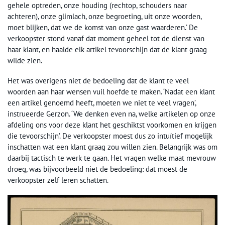
gehele optreden, onze houding (rechtop, schouders naar
achteren), onze glimlach, onze begroeting, uit onze woorden,
moet blijken, dat we de komst van onze gast waarderen.’ De
verkoopster stond vanaf dat moment geheel tot de dienst van
haar klant, en haalde elk artikel tevoorschijn dat de klant graag
wilde zien.
Het was overigens niet de bedoeling dat de klant te veel
woorden aan haar wensen vuil hoefde te maken. ‘Nadat een klant
een artikel genoemd heeft, moeten we niet te veel vragen’,
instrueerde Gerzon. ‘We denken even na, welke artikelen op onze
afdeling ons voor deze klant het geschiktst voorkomen en krijgen
die tevoorschijn’. De verkoopster moest dus zo intuïtief mogelijk
inschatten wat een klant graag zou willen zien. Belangrijk was om
daarbij tactisch te werk te gaan. Het vragen welke maat mevrouw
droeg, was bijvoorbeeld niet de bedoeling: dat moest de
verkoopster zelf leren schatten.