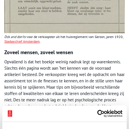
Do’s and don’ts
voor de verkoopster uit het huisreglement van Gerzon, jaren 1920,
Stadsarchief Amsterdam
.
Zoveel mensen, zoveel wensen
Opvallend is dat het boekje weinig nadruk legt op warenkennis.
Slechts één pagina wordt aan ‘het kennen van de voorraad
artikelen’ besteed. De verkoopster kreeg wel de opdracht om haar
assortiment tot in de finesses te kennen, en in de stille uren haar
kennis bij te spijkeren. Maar tips om bijvoorbeeld verschillende
stoffen of kwaliteiten van elkaar te leren onderscheiden kreeg zij
niet. Des te meer nadruk lag er op het psychologische proces
achter de verkoop en het subtiel beïnvloeden van de klant.
Hoewel de consumentenpsychologie formeel nog in de
kinderschoenen stond, was de praktijk de wetenschap vooruit.