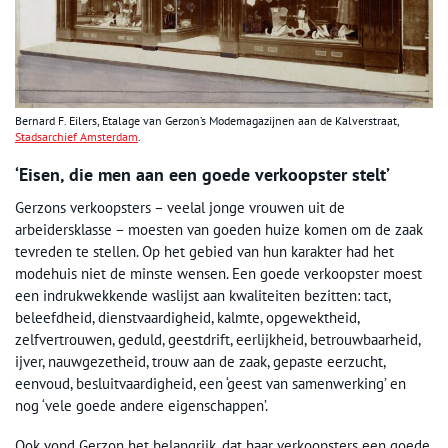
Bernard F. Eilers, Etalage van Gerzon’s Modemagazijnen aan de Kalverstraat,
Stadsarchief Amsterdam
.
‘Eisen, die men aan een goede verkoopster stelt’
Gerzons verkoopsters – veelal jonge vrouwen uit de
arbeidersklasse – moesten van goeden huize komen om de zaak
tevreden te stellen. Op het gebied van hun karakter had het
modehuis niet de minste wensen. Een goede verkoopster moest
een indrukwekkende waslijst aan kwaliteiten bezitten: tact,
beleefdheid, dienstvaardigheid, kalmte, opgewektheid,
zelfvertrouwen, geduld, geestdrift, eerlijkheid, betrouwbaarheid,
ijver, nauwgezetheid, trouw aan de zaak, gepaste eerzucht,
eenvoud, besluitvaardigheid, een ‘geest van samenwerking’ en
nog ‘vele goede andere eigenschappen’.
Ook vond Gerzon het belangrijk, dat haar verkoopsters een goede