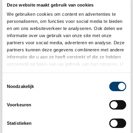
Modehandelaren wisten allang dat elke klant om een andere
Deze website maakt gebruik van cookies
benadering vroeg, en hadden zo hun strategieën om
verschillende soorten klanten in koopstemming te brengen. Waar
We gebruiken cookies om content en advertenties te
sommige vrouwen bijvoorbeeld graag uitgebreide toelichtingen
personaliseren, om functies voor social media te bieden
bij elk artikel hoorden, werden anderen liever kort en zakelijk
en om ons websiteverkeer te analyseren. Ook delen we
geïnformeerd. Het was aan de verkoopster om zich hieraan aan te
informatie over uw gebruik van onze site met onze
passen. ‘Goed schatten, om te weten te komen, in welke richting
partners voor social media, adverteren en analyse. Deze
we werken moeten, blijft steeds een eerste eis.’
partners kunnen deze gegevens combineren met andere
informatie die u aan ze heeft verstrekt of die ze hebben
verzameld op basis van uw gebruik van hun services. U
gaat akkoord met de cookies en het
privacystatement
als u onze website blijft gebruiken.
Toestemmingsselectie
Noodzakelijk
Voorkeuren
Statistieken