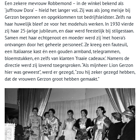
Een zekere mevrouw Robbemond – in de winkel bekend als
‘juffrouw Dora’ – hield het langer vol. Zij was als jong meisje bij
Gerzon begonnen en opgeklommen tot bedrijfsleidster. Zelfs na
haar huwelijk bleef ze voor het modehuis werken. In 1930 vierde
zij haar 25-jarige jubileum, en daar werd feestelijk bij stilgestaan.
Samen met haar echtgenoot en moeder werd zij ‘met hoera’s
ontvangen door het geheele personeel’. Ze kreeg een fauteuil,
een Italiaanse kast én een gouden armband, telegrammen,
bloemstukken, en zelfs van klanten ‘fraaie cadeaux’. Namens de
directie werd zij lovend toegesproken. “Als mijnheer Lion Gerzon
hier was geweest”, werd er gezegd, “zou hij zeker gezegd hebben,
dat de vrouwen Gerzon groot hebben gemaakt.”