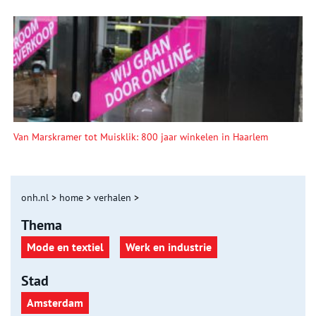
Van Marskramer tot Muisklik: 800 jaar winkelen in Haarlem
onh.nl
>
home
>
verhalen
>
Thema
Mode en textiel
Werk en industrie
Stad
Amsterdam