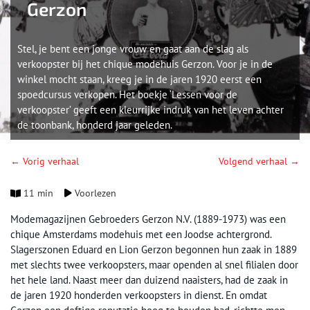
Gerzon
Stel, je bent een jonge vrouw en gaat aan de slag als
verkoopster bij het chique modehuis Gerzon. Voor je in de
winkel mocht staan, kreeg je in de jaren 1920 eerst een
spoedcursus verkopen. Het boekje ‘Lessen voor de
verkoopster’ geeft een kleurrijke indruk van het leven achter
de toonbank, honderd jaar geleden.
← Vorig verhaal
Volgend verhaal →
11 min
Voorlezen
Modemagazijnen Gebroeders Gerzon N.V. (1889-1973) was een
chique Amsterdams modehuis met een Joodse achtergrond.
Slagerszonen Eduard en Lion Gerzon begonnen hun zaak in 1889
met slechts twee verkoopsters, maar openden al snel filialen door
het hele land. Naast meer dan duizend naaisters, had de zaak in
de jaren 1920 honderden verkoopsters in dienst. En omdat