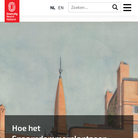
NL
EN
Hoe het