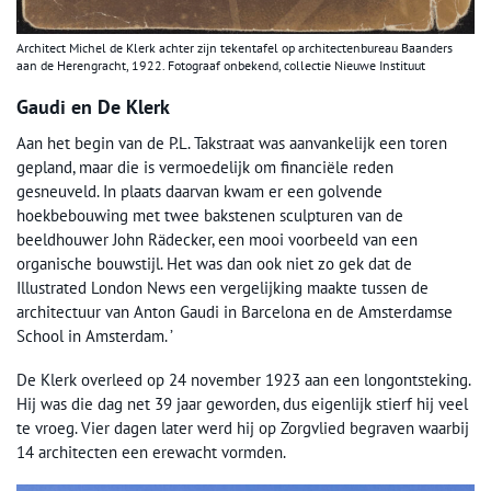
Architect Michel de Klerk achter zijn tekentafel op architectenbureau Baanders
aan de Herengracht, 1922. Fotograaf onbekend, collectie Nieuwe Instituut
Gaudi en De Klerk
Aan het begin van de P.L. Takstraat was aanvankelijk een toren
gepland, maar die is vermoedelijk om financiële reden
gesneuveld. In plaats daarvan kwam er een golvende
hoekbebouwing met twee bakstenen sculpturen van de
beeldhouwer John Rädecker, een mooi voorbeeld van een
organische bouwstijl. Het was dan ook niet zo gek dat de
Illustrated London News een vergelijking maakte tussen de
architectuur van Anton Gaudi in Barcelona en de Amsterdamse
School in Amsterdam. ’
De Klerk overleed op 24 november 1923 aan een longontsteking.
Hij was die dag net 39 jaar geworden, dus eigenlijk stierf hij veel
te vroeg. Vier dagen later werd hij op Zorgvlied begraven waarbij
14 architecten een erewacht vormden.