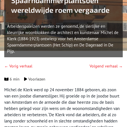
Spaarndammerplantsoen
wereldwijde roem vergaarde
Arbeiderspaleizen werden ze genoemd, de sierlijke en
kleurrijke woonblokken die architect en kunstenaar Michel de
Klerk (1884-1923) ontwierp voor het Amsterdamse
Spaarndammerplantsoen (Het Schip) en De Dageraad in De
Pijp.
← Vorig verhaal
Volgend verhaal →
6 min
Voorlezen
Michel de Klerk werd op 24 november 1884 geboren, als zoon
van een joodse diamantslijper. Hij groeide op in de joodse buurt
van Amsterdam en de armoede die daar heerste zou de basis
hebben gelegd voor zijn wens om de woonomstandigheden van
arbeiders te verbeteren. ‘De Klerk vond dat arbeiders, die al zo
lang zonder schoonheid en in slechte omstandigheden hadden