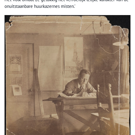
onuitstaanbare huurkazernes misten.’