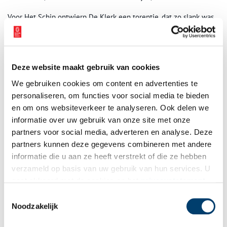
Voor Het Schip ontwierp De Klerk een torentje, dat zo slank was
dat een medewerker die bij de bouw van woonblok was
betrokken vreesde dat het bij storm zou omvallen. Toen de
medewerker op het eind van zijn leven door zijn zoons nog een
keer naar Het Schip werd meegenomen, zou hij ontroerd zijn
Deze website maakt gebruik van cookies
geweest dat de toren er nog stond.
We gebruiken cookies om content en advertenties te
personaliseren, om functies voor social media te bieden
en om ons websiteverkeer te analyseren. Ook delen we
informatie over uw gebruik van onze site met onze
partners voor social media, adverteren en analyse. Deze
partners kunnen deze gegevens combineren met andere
informatie die u aan ze heeft verstrekt of die ze hebben
verzameld op basis van uw gebruik van hun services. U
gaat akkoord met de cookies en het
privacystatement
als u onze website blijft gebruiken.
Toestemmingsselectie
Noodzakelijk
In 1918 kwamen de woningen aan de Hembrugstraat gereed, die De Klerk in
opdracht van Eigen Haard bouwde. Tekening via Museum Het Schip.