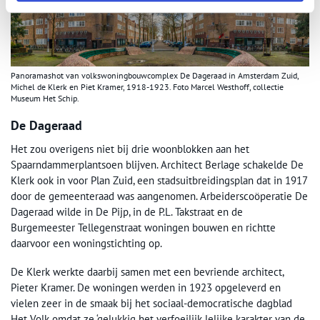
Panoramashot van volkswoningbouwcomplex De Dageraad in Amsterdam Zuid,
Michel de Klerk en Piet Kramer, 1918-1923. Foto Marcel Westhoff, collectie
Museum Het Schip.
De Dageraad
Het zou overigens niet bij drie woonblokken aan het
Spaarndammerplantsoen blijven. Architect Berlage schakelde De
Klerk ook in voor Plan Zuid, een stadsuitbreidingsplan dat in 1917
door de gemeenteraad was aangenomen. Arbeiderscoöperatie De
Dageraad wilde in De Pijp, in de P.L. Takstraat en de
Burgemeester Tellegenstraat woningen bouwen en richtte
daarvoor een woningstichting op.
De Klerk werkte daarbij samen met een bevriende architect,
Pieter Kramer. De woningen werden in 1923 opgeleverd en
vielen zeer in de smaak bij het sociaal-democratische dagblad
Het Volk omdat ze ‘gelukkig het verfoeilijk lelijke karakter van de