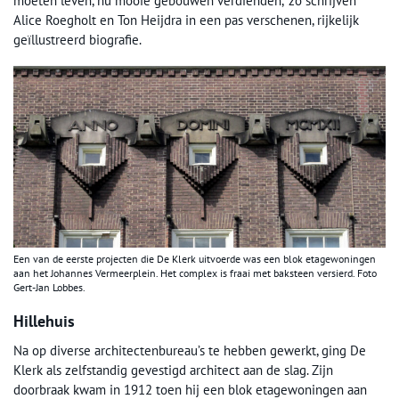
moeten leven, nu mooie gebouwen verdienden,’ zo schrijven
Alice Roegholt en Ton Heijdra in een pas verschenen, rijkelijk
geïllustreerd biografie.
Een van de eerste projecten die De Klerk uitvoerde was een blok etagewoningen
aan het Johannes Vermeerplein. Het complex is fraai met baksteen versierd. Foto
Gert-Jan Lobbes.
Hillehuis
Na op diverse architectenbureau’s te hebben gewerkt, ging De
Klerk als zelfstandig gevestigd architect aan de slag. Zijn
doorbraak kwam in 1912 toen hij een blok etagewoningen aan