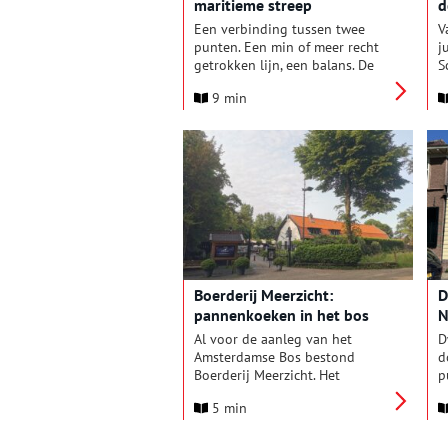
maritieme streep
d
t
Een verbinding tussen twee
V
punten. Een min of meer recht
j
getrokken lijn, een balans. De
S
horizon, de nulmeridiaan, je zelf
V
9 min
geplotte koers: allemaal strepen
S
die niet weg te denken zijn uit
o
de maritieme wereld. De streep
v
heeft er inmiddels een brede
b
carrière op zitten en is nog lang
a
niet op zijn retour. Niet op het
n
water en niet in de mode. Een
t
ode aan de maritieme streep!
e
e
t
g
Boerderij Meerzicht:
D
o
pannenkoeken in het bos
N
o
Al voor de aanleg van het
D
Amsterdamse Bos bestond
d
Boerderij Meerzicht. Het
p
beroemde pannenkoekenhuis
u
5 min
dateert uit de negentiende
c
eeuw, toen het nog een
s
theeschenkerij was waar
v