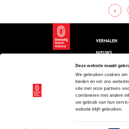
wandelaars graag even
R
‹
uitrustten. Drie generaties
t
eigenaars hebben het
veenlandschap om hen heen
zien transformeren tot het
bloeiende bos van nu.
VERHALEN
NIEUWS
KALENDER
Deze website maakt gebru
We gebruiken cookies om c
THEMA’S
bieden en om ons websitev
ACTIVITEITEN
site met onze partners vo
combineren met andere inf
VIDEO’S
uw gebruik van hun servic
website blijft gebruiken.
© ONH | 2026