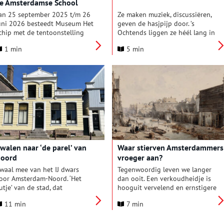
e Amsterdamse School
egelijkertijd springlevend is.
an 25 september 2025 t/m 26
Ze maken muziek, discussiëren,
uni 2026 besteedt Museum Het
geven de hasjpijp door. ’s
chip met de tentoonstelling
Ochtends liggen ze héél lang in
rouwen van de Amsterdamse
hun slaapzak op het gras. ’s
1 min
5 min
chool aandacht aan het
Avonds is er een concert om te
nderbelichte werk en leven
protesteren tegen het in beslag
an vrouwelijke kunstenaars
nemen van muziekinstrumenten.
innen de kunst- en
Zo toont het Polygoonjournaal
rchitectuurstroming. Met veel
de hippies in het Vondelpark.
iet eerder getoond werk, van
Wat daar gebeurt in de zomer
extiel en keramiek tot grafiek
van 1971 is wereldnieuws. Op
n architectuur, toont de
het hoogtepunt slapen 1500
xpressieve, kleurrijke
tot 2000 jongeren in het park.
entoonstelling zowel hun
Amsterdammers gaan op
evarieerde oeuvres als de
zondag ‘hippies kijken’.
walen naar ‘de parel’ van
Waar stierven Amsterdammers
nstuimige wereld waarin deze
oord
vroeger aan?
ntstonden.
waal mee van het IJ dwars
Tegenwoordig leven we langer
oor Amsterdam-Noord. ‘Het
dan ooit. Een verkoudheidje is
utje’ van de stad, dat
hooguit vervelend en ernstigere
itgroeide tot een van ‘de
kwalen zijn vaak met een
11 min
7 min
oolste’ buurten. Waar zelfs
ziekenhuisbezoek te verhelpen.
traatputten een historisch
Dat was anderhalve eeuw
erhaal vertellen. En waar
geleden wel anders. Veel