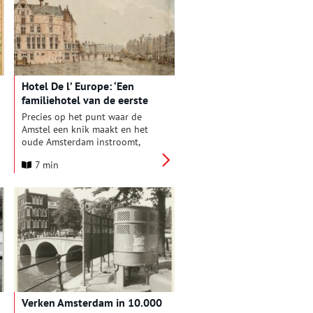
verleden. Maar schijn bedriegt:
dit is geen origineel, maar een
nauwkeurige replica uit 1985
van het VOC-schip de
Amsterdam. Het echte schip
vertrok in 1749 op weg naar
Azië, tot het noodlot toesloeg…
Hotel De l’ Europe: ‘Een
familiehotel van de eerste
rang’
Precies op het punt waar de
Amstel een knik maakt en het
oude Amsterdam instroomt,
staat het laatste zelfstandige
7 min
grand hotel van de stad: hotel
De l’ Europe Amsterdam.
Verken Amsterdam in 10.000