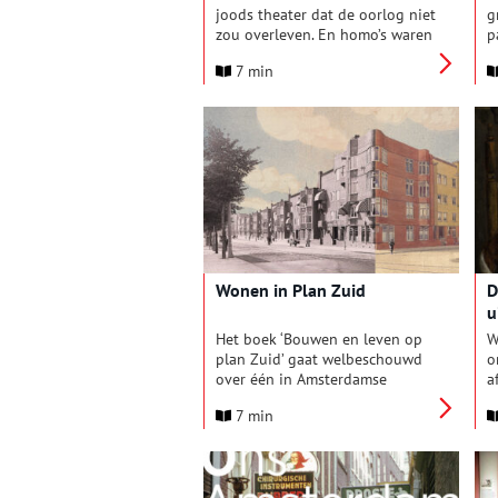
joods theater dat de oorlog niet
g
zou overleven. En homo’s waren
p
in de achttiende eeuw hun
d
7 min
leven niet zeker. Het zijn maar
j
twee onderwerpen uit het
z
gevarieerde jubileum-jaarboek
o
van Genootschap
v
Amstelodamum, dat 125 jaar
o
bestaat.
Wonen in Plan Zuid
D
u
Het boek ‘Bouwen en leven op
W
plan Zuid’ gaat welbeschouwd
o
over één in Amsterdamse
a
Schoolstijl gebouwd woonblok
m
7 min
aan de Amsterdamse Amsteldijk,
b
maar het laat zich ook lezen als
m
een geschiedenis van de
e
Rivierenbuurt.
v