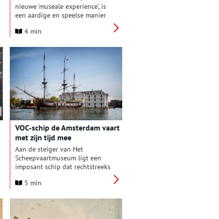
nieuwe ‘museale experience’, is
een aardige en speelse manier
om iets over de geschiedenis
4 min
van Amsterdam te weten te
komen.
VOC-schip de Amsterdam vaart
met zijn tijd mee
Aan de steiger van Het
Scheepvaartmuseum ligt een
imposant schip dat rechtstreeks
uit de achttiende eeuw lijkt te
5 min
komen. Dreigende kanonnen en
een boegbeeld in de vorm van
de Amsterdamse leeuw brengen
je in één klap terug naar het