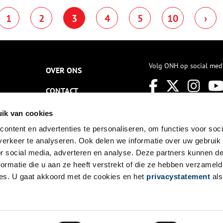
embrandt kwam om Elsje te
Amsterdammers woonden dicht
1
2
3
4
5
10
›
ekenen.
op elkaar onder erbarmelijke
omstandigheden, waardoor
infectieziektes voortdurend op
de loer lagen. Waar stierven
mensen toen precies aan?
Werden arme en rijke
Volg ONH op social med
OVER ONS
stadsbewoners even hard
getroffen? En welke initiatieven
brachten verbetering in deze
CONTACT
situatie?
NIEUWSBRIEF
ik van cookies
ontent en advertenties te personaliseren, om functies voor soci
DISCLAIMER
erkeer te analyseren. Ook delen we informatie over uw gebruik
PRIVACY
or social media, adverteren en analyse. Deze partners kunnen 
ormatie die u aan ze heeft verstrekt of die ze hebben verzameld
TOEGANKELIJKHEID
es. U gaat akkoord met de cookies en het
privacystatement
als