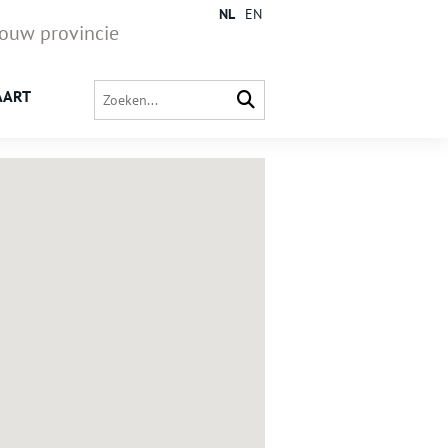
NL
EN
jouw provincie
AART