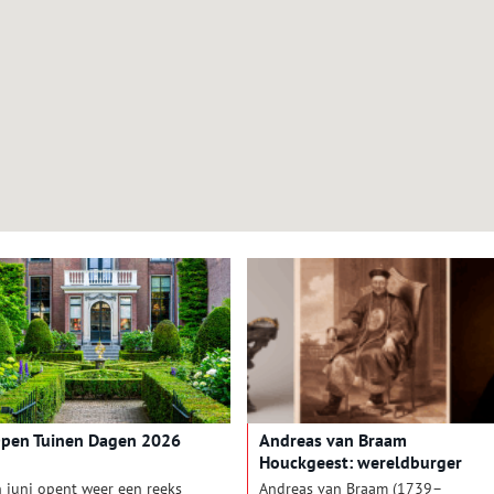
pen Tuinen Dagen 2026
Andreas van Braam
Houckgeest: wereldburger
avant la lettre
n juni opent weer een reeks
Andreas van Braam (1739–