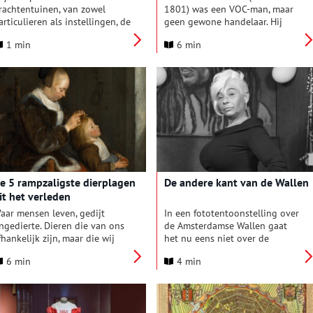
rachtentuinen, van zowel
1801) was een VOC-man, maar
articulieren als instellingen, de
geen gewone handelaar. Hij
euren voor het publiek. De
reisde naar China en de
1 min
6 min
aarlijkse Open Tuinen Dagen
Verenigde Staten, leerde talen,
ijn het moment om op
respecteerde rituelen en
ntdekkingsreis te gaan en het
begreep dat echte uitwisseling
erborgen groen in de stad te
begint bij gelijkwaardigheid.
ntdekken.
Van Braam verbond Oost en
West, niet door te overheersen,
maar door te luisteren en te
leren. Hij zag mensen, niet
markten. Vandaag zouden we
hem een echte wereldreiziger
én een vroeg voorbeeld van
e 5 rampzaligste dierplagen
De andere kant van de Wallen
culturele sensitiviteit noemen.
it het verleden
aar mensen leven, gedijt
In een fototentoonstelling over
ngedierte. Dieren die van ons
de Amsterdamse Wallen gaat
fhankelijk zijn, maar die wij
het nu eens niet over de
et hand en tand proberen te
raamprostitutie, maar over de
6 min
4 min
estrijden. Zo voert de mens
bonte verzameling van
et sommige kruipertjes al
bewoners, ondernemers,
euwenlang een gevecht, dat
sekswerkers en studenten die
ooral in de grote stad tot felle
zonder al te veel conflicten dit