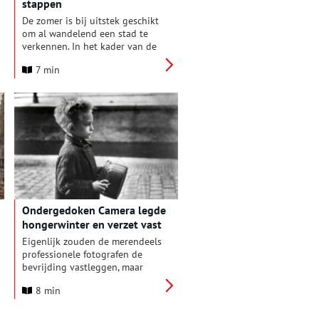
stappen
De zomer is bij uitstek geschikt
om al wandelend een stad te
verkennen. In het kader van de
750ste verjaardag van
7 min
Amsterdam bracht uitgeverij
Van Oorschot een nieuwe druk
uit van ‘Amsterdam in 10.000
stappen’.
Ondergedoken Camera legde
hongerwinter en verzet vast
Eigenlijk zouden de merendeels
professionele fotografen de
bevrijding vastleggen, maar
omdat die maar op zich liet
8 min
wachten fotografeerden ze het
dagelijks leven in bezet
Amsterdam, de Hongerwinter en