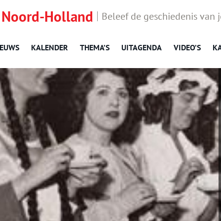
 Noord-Holland
Beleef de geschiedenis van 
IEUWS
KALENDER
THEMA’S
UITAGENDA
VIDEO’S
K