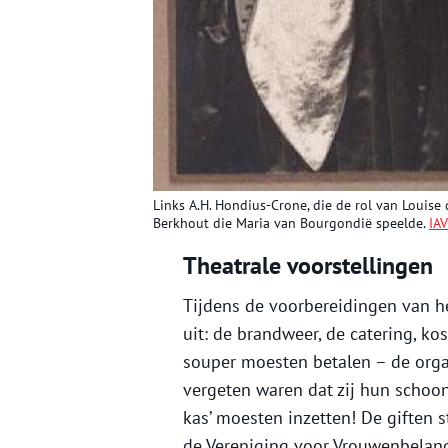
Links A.H. Hondius-Crone, die de rol van Louise
Berkhout die Maria van Bourgondië speelde.
IAV
Theatrale voorstellingen
Tijdens de voorbereidingen van h
uit: de brandweer, de catering, k
souper moesten betalen – de orga
vergeten waren dat zij hun schoon
kas’ moesten inzetten! De giften
de Vereniging voor Vrouwenbelang