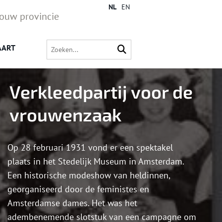
NL
EN
jouw provincie
AART
Ver­kleed­par­tij voor de
vrou­wen­zaak
Op 28 februari 1931 vond er een spektakel
plaats in het Stedelijk Museum in Amsterdam.
Een historische modeshow van heldinnen,
georganiseerd door de feministes en
Amsterdamse dames. Het was het
adembenemende slotstuk van een campagne om