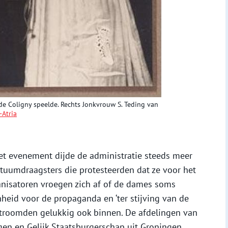
 de Coligny speelde. Rechts Jonkvrouw S. Teding van
-Atria
et evenement dijde de administratie steeds meer
ostuumdraagsters die protesteerden dat ze voor het
nisatoren vroegen zich af of de dames soms
heid voor de propaganda en ‘ter stijving van de
 stroomden gelukkig ook binnen. De afdelingen van
en en Gelijk Staatsburgerschap uit Groningen,