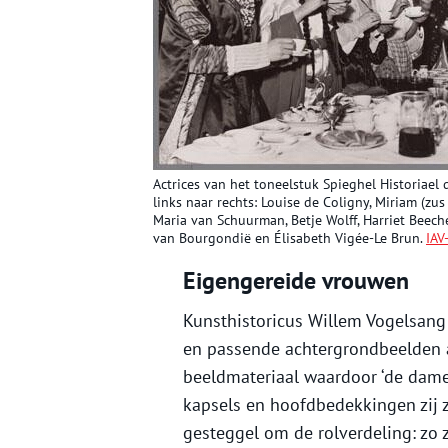
Actrices van het toneelstuk Spieghel Historiael 
links naar rechts: Louise de Coligny, Miriam (zu
Maria van Schuurman, Betje Wolff, Harriet Beech
van Bourgondië en Élisabeth Vigée-Le Brun.
IAV
Eigengereide vrouwen
Kunsthistoricus Willem Vogelsang
en passende achtergrondbeelden a
beeldmateriaal waardoor ‘de dame
kapsels en hoofdbedekkingen zij 
gesteggel om de rolverdeling: zo 