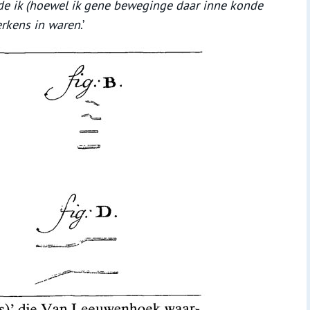
lde ik (hoewel ik gene beweginge daar inne konde
erkens in waren
.’