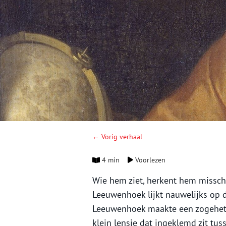
← Vorig verhaal
4 min
Voorlezen
Wie hem ziet, herkent hem missch
Leeuwenhoek lijkt nauwelijks op 
Leeuwenhoek maakte een zogehete
klein lensje dat ingeklemd zit tus