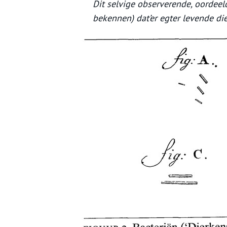
Dit selvige observerende, oordee
bekennen) dat’er egter levende di