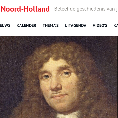
 Noord-Holland
Beleef de geschiedenis van 
IEUWS
KALENDER
THEMA’S
UITAGENDA
VIDEO’S
K