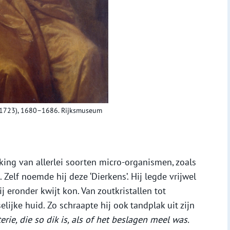
2-1723), 1680–1686. Rijksmuseum
ng van allerlei soorten micro-organismen, zoals
 Zelf noemde hij deze ‘Dierkens’. Hij legde vrijwel
j eronder kwijt kon. Van zoutkristallen tot
lijke huid. Zo schraapte hij ook tandplak uit zijn
rie, die so dik is, als of het beslagen meel was.