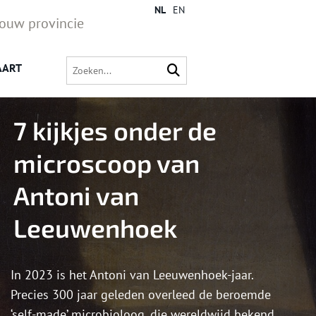
NL
EN
jouw provincie
AART
7 kijkjes onder de
microscoop van
Antoni van
Leeuwenhoek
In 2023 is het Antoni van Leeuwenhoek-jaar.
Precies 300 jaar geleden overleed de beroemde
‘self-made’ microbioloog, die wereldwijd bekend