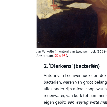
Jan Verkolje (I), Antoni van Leeuwenhoek (163
Amsterdam,
SK-A-957
.
2. ‘Dierkens’ (bacteriën)
Antoni van Leeuwenhoeks ontdekki
bacteriën, waren van groot belang.
alles onder zijn microscoop, wat hi
regenwater, van kurk tot aan mense
eigen gebit: ‘
een weynig witte mate