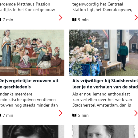
eroemde Matthäus Passion
tegenwoordig het Centraal
aarlijks in het Concertgebouw
Station ligt, het Damrak opvoer,
itgevoerd door het
zag aan beide zijden een breed
7 min
9 min
msterdamse Toonkunstkoor.
oeverland dat tot aan de voet
ie traditie begon bij de
van de dijken liep. Dijken die
eroemde – en beruchte –
we nu kennen als Nieuwendijk
irigent Willem Mengelberg.
en Warmoesstraat. Achter die
dijken lagen houten huizen met
rieten daken, waar rook uit
kringelde. Een bakstenen haard
verspreidde warmte en je kon er
op koken.
On)vergetelijke vrouwen uit
Als vrijwilliger bij Stadsherstel
e geschiedenis
leer je de verhalen van de stad
kennen
ndanks meerdere
Als er nou iemand enthousiast
eministische golven verdienen
kan vertellen over het werk van
rouwen nog steeds minder dan
Stadsherstel Amsterdam, dan is
annen. Het onbetaalde
het wel Christine Huijssen, die
7 min
5 min
uishoudelijke werk en het
het vrijwilligerswerk bij deze
orgen voor de kinderen komt
organisatie coördineert.
oornamelijk op ons bordje
erecht. Bovenop dit alles