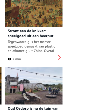
Stront aan de knikker:
speelgoed uit een beerput
Tegenwoordig is het meeste
speelgoed gemaakt van plastic
en afkomstig uit China. Overal
zitten batterijen in en zo’n
7 min
beetje alles maakt geluid en
geeft licht. Toch speelden
kinderen eeuwenlang met
handgemaakt speelgoed van
natuurlijke materialen. Tijdens
archeologische opgravingen
worden er regelmatig knikkers,
tollen, poppengoed, dobbel- en
dominostenen teruggevonden.
Zoals bij een opgraving van een
beerput in Amsterdam, waar
Oud Osdorp is nu de tuin van
zelfs een speelgoed veldkanon