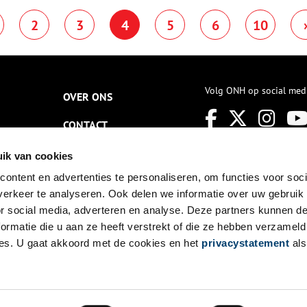
nzetten om een beter leven te
msterdam was toch wel de
ieden aan lagere klassen.
2
3
4
5
6
10
penstelling van de
oentunnel.
Volg ONH op social med
OVER ONS
CONTACT
NIEUWSBRIEF
ik van cookies
ontent en advertenties te personaliseren, om functies voor soci
DISCLAIMER
erkeer te analyseren. Ook delen we informatie over uw gebruik
PRIVACY
or social media, adverteren en analyse. Deze partners kunnen 
ormatie die u aan ze heeft verstrekt of die ze hebben verzameld
TOEGANKELIJKHEID
es. U gaat akkoord met de cookies en het
privacystatement
als