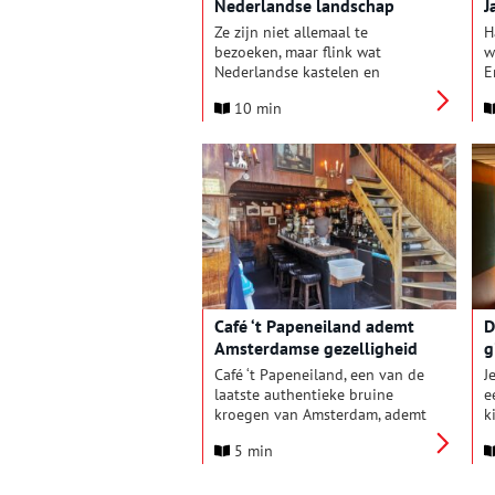
Nederlandse landschap
J
p
P
Ze zijn niet allemaal te
H
i
bezoeken, maar flink wat
w
Nederlandse kastelen en
E
historische buitenplaatsen
s
10 min
ontvangen graag gasten. Een
e
nieuwe gids zorgt voor de
d
nodige inspiratie.
o
w
t
1
g
p
A
A
v
Café ‘t Papeneiland ademt
D
A
Amsterdamse gezelligheid
g
j
s
Café ‘t Papeneiland, een van de
J
z
laatste authentieke bruine
e
Z
kroegen van Amsterdam, ademt
k
j
ouderwetse gezelligheid. Hun
v
z
5 min
appeltaart is zó legendarisch
a
o
dat zelfs de Amerikaanse oud-
3
i
president Bill Clinton hem
M