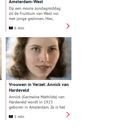
Amsterdam-West
weer het licht zag.
Op een mooie zondagmiddag
zit de Fruittuin van West vol
met jonge gezinnen. Hier,
omringd door weilanden,
6 min
sportvelden en volkstuintjes,
kunnen ze even bijkomen van
de drukte in de hoofdstad. Wat
ze niet weten, is dat dit groene
stukje van de Osdorper
Binnenpolder een van de
laatste oorspronkelijke
veenweidelandschappen is
onder de rook van Amsterdam.
Een landschap dat al
eeuwenlang min of meer
Vrouwen in Verzet: Annick van
hetzelfde is, maar de stadsgrens
Hardeveld
steeds dichterbij heeft zien
kruipen.
Annick (Germaine Mathilde) van
Hardeveld wordt in 1923
geboren in Amsterdam. Ze is het
eerste kind van haar vader Jan
5 min
van Hardeveld en haar Franse
moeder Germaine Bertin. Een
paar jaar later wordt nog een