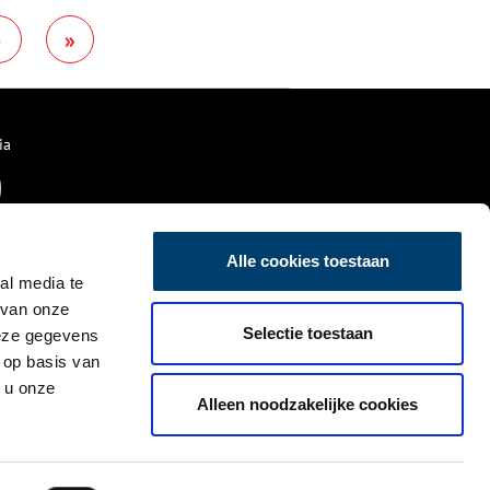
jongetje geboren: Yann Emile.
›
»
Als de oorlog in mei 1940
uitbreekt is Annick zestien jaar
en net begonnen aan de
opleiding tot verpleegster bij
het Rode Kruis.
ia
Alle cookies toestaan
al media te
 van onze
Selectie toestaan
deze gegevens
 op basis van
 u onze
Alleen noodzakelijke cookies