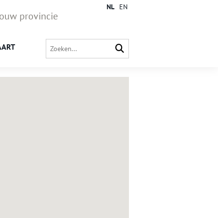
NL
EN
jouw provincie
AART