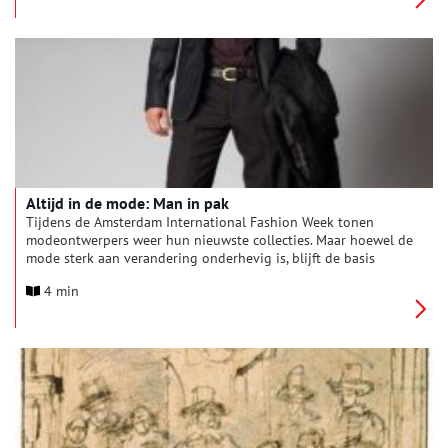
een openbaring is.
Altijd in de mode: Man in pak
Tijdens de Amsterdam International Fashion Week tonen
modeontwerpers weer hun nieuwste collecties. Maar hoewel de
mode sterk aan verandering onderhevig is, blijft de basis
hetzelfde. Zoals het uniform van de representatieve man: het
4 min
pak. Het staat voor macht en traditie. De standaard voor het
mannenpak – broek, jasje, vest – bestaat al ruim drie eeuwen.