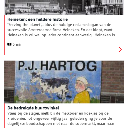
Heineken: een heldere historie
‘Serving the planet’, aldus de huidige reclameslogan van de
succesvolle Amsterdamse firma Heineken. En dat klopt, want
Heineken is vrijwel op ieder continent aanwezig. Heineken is
een multinational in de bier- en drankensector en behoort tot
3 min
de grootste brouwerijen ter wereld. Het bedrijf is actief in meer
dan 170 landen. De vraag is natuurlijk: hoe heeft deze ooit
kleine, lokale brouwerij zijn wereldfaam verworven?
De bedreigde buurtwinkel
Vlees bij de slager, melk bij de melkboer en koekjes bij de
kruidenier. Tot ongeveer vijftig jaar geleden ging je voor de
dagelijkse boodschappen niet naar de supermarkt, maar naar