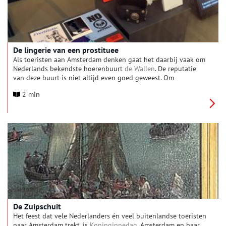
De lingerie van een prostituee
Als toeristen aan Amsterdam denken gaat het daarbij vaak om
Nederlands bekendste hoerenbuurt
de Wallen
. De reputatie
van deze buurt is niet altijd even goed geweest. Om
vrouwenhandel en witwaspraktijken tegen te gaan, heeft de
2 min
gemeente Amsterdam in 2010 het plan opgevat in een aantal
jaren dit gebied op te schonen, ook wel project 1020
genoemd.
De Zuipschuit
Het feest dat vele Nederlanders én veel buitenlandse toeristen
naar Amsterdam trekt, is
Koninginnedag
. Amsterdam en haar