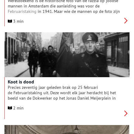
Wereldbekend is de historische foto van de razzia op joodse
mannen in Amsterdam die aanleiding was voor de
Februaristaking
in 1941. Maar wie de mannen op de foto zijn
bleef decennia lang onbekend. Het
Joods Historisch Museum
3 min
presenteert vanaf 21 februari 2011 in de
Hollandsche
Schouwburg
het verhaal van Meier Vieijra (1918-1941). Zijn
dochter maakte kort daarvoor de identiteit van haar vader
bekend aan het museum. Eén van de mannen op de foto heeft
nu eindelijk een naam.
Koot is dood
Precies zeventig jaar geleden brak op 25 februari
de Februaristaking uit. Deze wordt elk jaar herdacht bij het
beeld van de Dokwerker op het Jonas Daniël Meijerplein in
Amsterdam. De staking vormde het eerste massale verzet tegen
2 min
de Duitse bezetter in Nederland. Ze was een reactie op de
eerste razzia’s, waarmee de nationaal-socialisten wraak namen
op de dood van Hendrik Koot. Koot was lid van de plaatselijke
knokploeg van de Nationaal Socialistische Beweging (NSB).
Een groep zeer gewelddadige mannen waar sinds kort meer