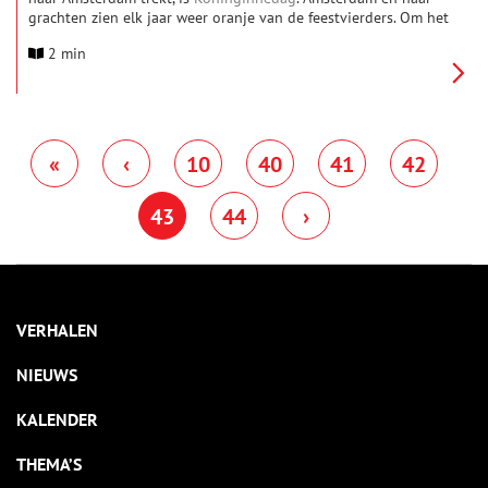
grachten zien elk jaar weer oranje van de feestvierders. Om het
feestgedruis op de grachten in goede banen te leiden neemt
2 min
de gemeente sinds 2010 enkele strenge maatregelen. Er wordt
bijvoorbeeld extra gecontroleerd of de stuurlui en schippers
wel nuchter zijn en de hoeveelheid alcohol aan boord mag een
bepaald maximum niet overschrijden. Sommige
Amsterdammers vinden deze regels overdreven en anderen
beweren juist dat ze bijdragen aan het rustige verloop van het
«
‹
10
40
41
42
volksfeest.
43
44
›
VERHALEN
NIEUWS
KALENDER
THEMA’S