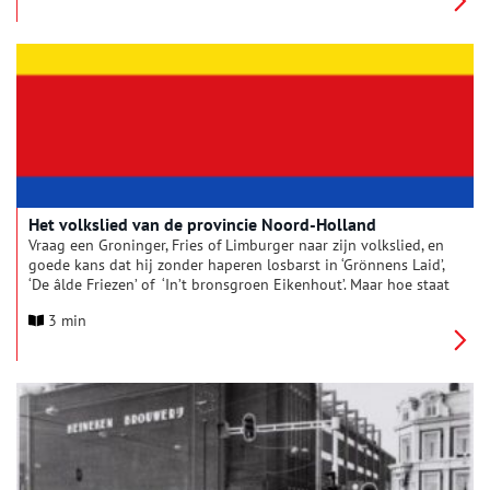
bij haar thuis voor het eerst buitenlands eten op tafel kwam.
Mijn moeder bleek enkele bijzonder sterke herinneringen te
hebben aan het eten van buitenlandse producten en
etenswaren. Dit leverde een mooi, en persoonlijk verhaal op
van een Amsterdams burgermeisje over haar kennismaking
met franse stinkkaas, champignons en italiiaanse wijn uit
rieten mandflessen.
Het volkslied van de provincie Noord-Holland
Vraag een Groninger, Fries of Limburger naar zijn volkslied, en
goede kans dat hij zonder haperen losbarst in ‘Grönnens Laid’,
‘De âlde Friezen’ of ‘In’t bronsgroen Eikenhout’. Maar hoe staat
het met de lied-vastheid in Noord-Holland? Wie zingt met de
3 min
hand op het hart spontaan de volgende regels mee?