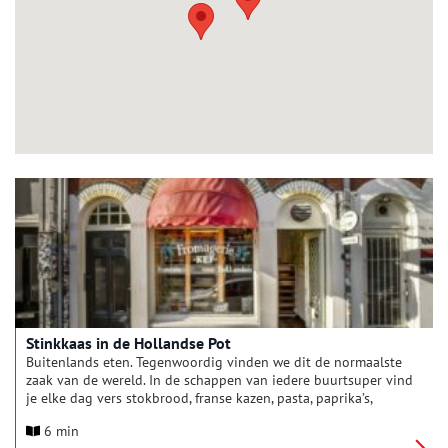
Stinkkaas in de Hollandse Pot
Buitenlands eten. Tegenwoordig vinden we dit de normaalste
zaak van de wereld. In de schappen van iedere buurtsuper vind
je elke dag vers stokbrood, franse kazen, pasta, paprika’s,
mango’s of zelfs kant- en-klare sushi. Tijdens vakantie in
6 min
Spanje vroeg ik – al tapas-etende – aan mijn moeder wanneer