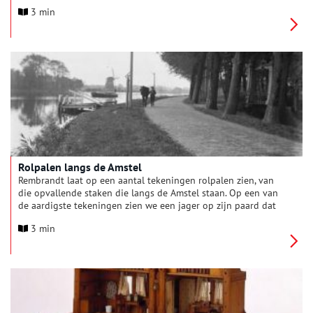
de winkels in de wijk. Elke buurtwinkel had zijn eigen
3 min
specialiteit en vaste klantenkring. Bovendien hadden de
winkels een belangrijke sociale functie. De winkel was een
ontmoetingsplaats en de mensen achter de toonbank waren
goed op de hoogte van de wereld en wandel van de
buurtbewoners.
Rolpalen langs de Amstel
Rembrandt laat op een aantal tekeningen rolpalen zien, van
die opvallende staken die langs de Amstel staan. Op een van
de aardigste tekeningen zien we een jager op zijn paard dat
een trekschuit voorttrekt. Het tafereel speelt zich af tegenover
3 min
‘Het Molentje’, waar nu in Amsterdam de Omval is, en het schip
moet een bocht om. De paal staat op de vooruitstekende
bocht.