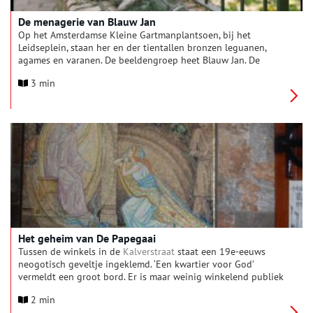
De menagerie van Blauw Jan
Op het Amsterdamse Kleine Gartmanplantsoen, bij het
Leidseplein, staan her en der tientallen bronzen leguanen,
agames en varanen. De beeldengroep heet Blauw Jan. De
beelden verwijzen naar de beroemde menagerie van Jan
3 min
Westerhof, oftewel Blauw Jan.
Het geheim van De Papegaai
Tussen de winkels in de
Kalverstraat
staat een 19e-eeuws
neogotisch geveltje ingeklemd. ‘Een kwartier voor God’
vermeldt een groot bord. Er is maar weinig winkelend publiek
dat zich laat overhalen om even naar binnen te stappen.
2 min
Terwijl ook voor niet-gelovigen een bezoek aan De Papegaai