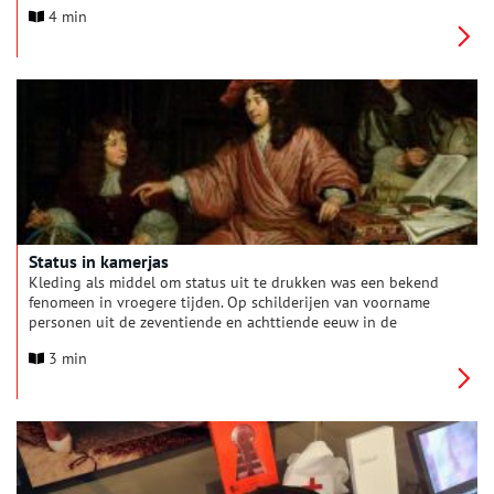
Bij de entree van deze Amsterdamse begraafplaats prijkt echter
4 min
het gemeentewapen van Amstelveen. Erfenis van een verleden
tijd.
Status in kamerjas
Kleding als middel om status uit te drukken was een bekend
fenomeen in vroegere tijden. Op schilderijen van voorname
personen uit de zeventiende en achttiende eeuw in de
collectie van het Amsterdam Museum komt dit duidelijk naar
3 min
voren.