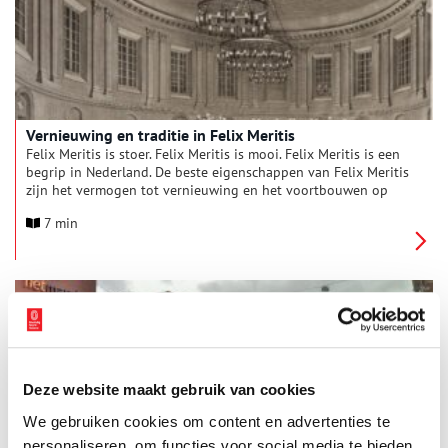
over bekend is.
Vernieuwing en traditie in Felix Meritis
Felix Meritis is stoer. Felix Meritis is mooi. Felix Meritis is een
begrip in Nederland. De beste eigenschappen van Felix Meritis
zijn het vermogen tot vernieuwing en het voortbouwen op
traditie. Een spagaat die door weinigen wordt volbracht. Dat
7 min
moet aanbeveling genoeg zijn, maar ik wil het wel toelichten
met een beroep op de geschiedenis.
Deze website maakt gebruik van cookies
We gebruiken cookies om content en advertenties te
Amsterdams tweede openbare speeltuin
personaliseren, om functies voor social media te bieden