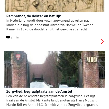
Rembrandt, de dokter en het lijk
In Nederland wordt door velen argwanend gekeken naar
landen die nog de doodstraf uitvoeren. Hoewel de Tweede
Kamer in 1870 de doodstraf uit het gewone strafrecht
wegstemde, heeft de laatste executie in Nederland nog
2 min
plaatsgevonden op 21 maart 1952. En pas sinds 1983 is de
doodstraf uit het militaire- en oorlogsstrafrecht en daarmee uit
de Nederlandse grondwet verwijderd!
Zorgvlied, begraafplaats aan de Amstel
Een van de bekendste begraafplaatsen is Zorgvlied. Het ligt
fraai aan de
Amstel
. Markante landgenoten als Harry Mulisch,
Martin Bril en
Annie M.G. Schmidt
zijn op Zorgvlied begraven.