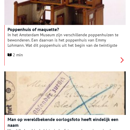
Poppenhuis of maquette?
In het Amsterdam Museum zijn verschillende poppenhuizen te
bewonderen. Een daarvan is het poppenhuis van Emmy
Lohmann. Wat dit poppenhuis uit het begin van de twintigste
eeuw zo bijzonder maakt, is dat het niet slechts een
2 min
poppenhuis was, maar eveneens een replica van het huis
waarin zij in het begin van de twintigste eeuw woonde.
Man op wereldbekende oorlogsfoto heeft eindelijk een
naam