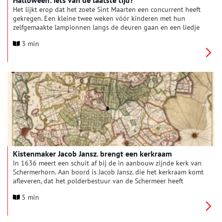
Halloween: iets van de laatste tijd?
Het lijkt erop dat het zoete Sint Maarten een concurrent heeft
gekregen. Een kleine twee weken vóór kinderen met hun
zelfgemaakte lampionnen langs de deuren gaan en een liedje
zingen om snoep te halen, worden steeds vaker de
3 min
verkleedkleren uit de kast getrokken voor Halloween. Het
griezelfeest is lang niet zo groot als in Noord-Amerika maar
wordt wel met veel enthousiasme, onder andere van bedrijven,
omarmd. Sommigen noemen het feest een symptoom van de
amerikanisering van Nederland. Maar waar komt dit feest
eigenlijk vandaan?
Kistenmaker Jacob Jansz. brengt een kerkraam
In 1636 meert een schuit af bij de in aanbouw zijnde kerk van
Schermerhorn. Aan boord is Jacob Jansz. die het kerkraam komt
afleveren, dat het polderbestuur van de Schermeer heeft
besteld. Jacob Jansz. is kistenmaker van beroep en heeft de
5 min
kist(en) gemaakt, waarin de breekbare lading vervoerd wordt.
Zoals gebruikelijk gaat het vervoer over water. De kistenmaker
begeleidt het transport tot in de kerk. Na goedkeuring door de