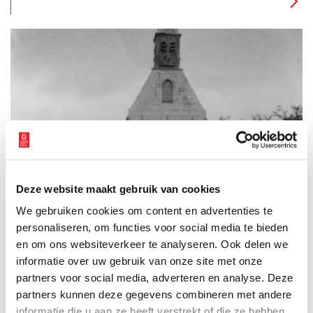
Zaanstreek gaat veel verder terug.
De Biddag voor het gewas
Het religieuze gebruik om in moeilijke tijden een aparte
bededag te houden zou ontstaan zijn in de middeleeuwen. Er
waren toen vaste bededagen, zoals de quatertemperdagen en
Deze website maakt gebruik van cookies
de kruisdagen. Daarbij ging het vooral om omstandigheden op
2 min
seculier terrein: oorlog, honger en rampen. Na de reformatie in
We gebruiken cookies om content en advertenties te
de 16e eeuw, toen grote delen van Nederland het katholicisme
personaliseren, om functies voor social media te bieden
voor het protestantisme verruilden, werd het houden van
en om ons websiteverkeer te analyseren. Ook delen we
bededagen door de reformatorische kerken overgenomen.
informatie over uw gebruik van onze site met onze
partners voor social media, adverteren en analyse. Deze
partners kunnen deze gegevens combineren met andere
informatie die u aan ze heeft verstrekt of die ze hebben