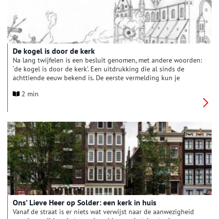
De kogel is door de kerk
Na lang twijfelen is een besluit genomen, met andere woorden:
‘de kogel is door de kerk’. Een uitdrukking die al sinds de
achttiende eeuw bekend is. De eerste vermelding kun je
vinden in het spreekwoordenboek van theoloog en
2 min
letterkundige Carolus Tuinman, maar waar de uitdrukking
exact vandaan komt, is onzeker.
Ons’ Lieve Heer op Solder: een kerk in huis
Vanaf de straat is er niets wat verwijst naar de aanwezigheid