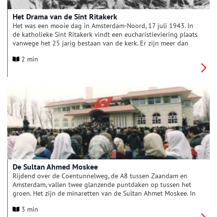
Het Drama van de Sint Ritakerk
Het was een mooie dag in Amsterdam-Noord, 17 juli 1943. In
de katholieke Sint Ritakerk vindt een eucharistieviering plaats
vanwege het 25 jarig bestaan van de kerk. Er zijn meer dan
700 mensen binnen als er een hard gegier boven de kerk
2 min
klinkt, gevolgd door het geluid van gebroken glas. Daarna
wordt het donker. De kerk is gehuld in een grote stofwolk. Er
klinkt gekrijs en gekerm van gewonden.
De Sultan Ahmed Moskee
Rijdend over de Coentunnelweg, de A8 tussen Zaandam en
Amsterdam, vallen twee glanzende puntdaken op tussen het
groen. Het zijn de minaretten van de Sultan Ahmet Moskee. In
mei 1993 ging de eerste paal van dit pand de grond in, maar
3 min
het verleden van de Islamitische gemeenschap in de