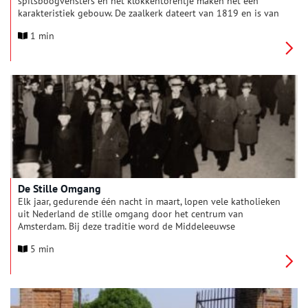
spitsboogvensters en het klokkentorentje maken het een
karakteristiek gebouw. De zaalkerk dateert van 1819 en is van
oorsprong een trefpunt van de Evangelisch Lutherse
1 min
gemeente. Kerkbezoek nam eind vorige eeuw alom af. Enkele
protestantse kerkgenootschappen in de stad sloten zich begin
deze eeuw aaneen. Het pand uit 1819 was niet meer nodig. De
kerk kreeg een prozaïsche ‘doorstart’ als medische
praktijkruimte. Met behoud van de status van rijksmonument.
De Stille Omgang
Elk jaar, gedurende één nacht in maart, lopen vele katholieken
uit Nederland de stille omgang door het centrum van
Amsterdam. Bij deze traditie word de Middeleeuwse
mirakelprocessie herdacht. Een religieuze optocht ter ere van
5 min
het Mirakel van Amsterdam. Een heus wonder dat plaatsvond
in 1345, dat de stad op de religieuze kaart zette.