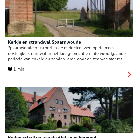
Kerkje en strandwal Spaarnwoude
Spaarnwoude ontstond in de middeleeuwen op de meest
oostelijke strandwal in het kustgebied die in de voorafgaande
periode van enkele duizenden jaren door de zee was afgezet.
De strandwal is het eerste provinciaal aardkundig monument.
1 min
In het algemeen geldt dat strandwallen archeologisch
belangrijke locaties zijn, omdat deze geologische elementen
sinds hun ontstaan intensief en min of meer continu zijn
bewoond. In de bodem kunnen nog resten van oude bewoning
en landgebruik bewaard zijn gebleven.
Bodemschatten van de Abdij van Egmond