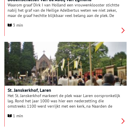
Waarom graaf Dirk I van Holland een vrouwenklooster stichtte
nabij het graf van de Heilige Adelbertus weten we niet zeker,
maar de graaf hechtte blijkbaar veel belang aan de plek. De
nonnen die er eerst woonden baden voor het zielenheil van de
3 min
grafelijke familie en de monniken uit Gent die hen opvolgden
zongen Gods lof.
St. Janskerkhof, Laren
Het St. Janskerkhof markeert de plek waar Laren oorspronkelijk
lag. Rond het jaar 1000 was hier een nederzetting die
omstreeks 1100 werd verrijkt met een kerk, na Naarden de
tweede kerk van het Gooi. Door uitdroging van de grond werd
1 min
het dorp verlaten en weer opgebouwd op de huidige plek van
Laren. De kerk die bij het kerkhof was blijven staan werd eind
zestiende eeuw gesloopt omdat er nog katholieke