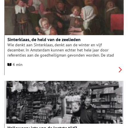
Sinterklaas, de held van de zeelieden
Wie denkt aan Sinterklaas, denkt aan de winter en vijf
december. In Amsterdam kunnen echter het hele jaar door
referenties aan de goedheiligman gevonden worden. De stad
kent drie Sint Nicolaaskerken: de Oude Kerk, de Rooms-
4 min
Katholieke schuilkerk Ons’ Lieve Heer op Solder en de Basiliek
van de Heilige Nicolaas tegenover het Centraal Station. Ook is
op de Dam een prachtige Sinterklaas-gevelsteen te zien. De
reden dat de Sint zo goed vertegenwoordigd is in de
hoofdstad, heeft alles te maken met één van de overgeleverde
legendes rondom de heilige.