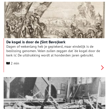
opdrachtgevers vindt de betaling van 100 gulden plaats, die
met maker van het raam, de kunstenaar Pieter Holsteyn, is
afgesproken. Na ontvangst van het geld kan Jacob Jansz. de
terugreis aanvaarden. Het glas-in-loodraam dat Jacob Jansz.
brengt, is nog steeds te bewonderen in de Grote Kerk van
Schermerhorn. Aan de levering van het raam gaat een traject
vooraf dat via zeventiende-eeuwse bronnen te volgen is.
De kogel is door de (Sint Bavo)kerk
Dagen of wekenlang heb je gepiekerd, maar eindelijk is de
beslissing genomen. Velen zullen zeggen dat ‘de kogel door de
kerk is’. De uitdrukking wordt al honderden jaren gebruikt.
Maar waar komt deze eigenlijk vandaan? Een gangbaar
2 min
antwoord is te vinden als we in de geschiedenisboeken van de
Haarlemse Sint Bavokerk duiken.