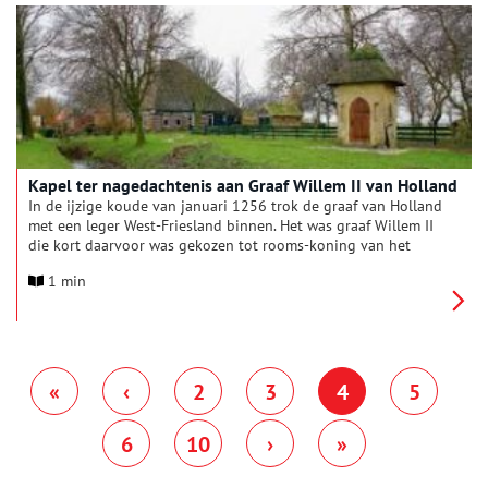
godsdienstoefeningen werden uitgevoerd.
Kapel ter nagedachtenis aan Graaf Willem II van Holland
In de ijzige koude van januari 1256 trok de graaf van Holland
met een leger West-Friesland binnen. Het was graaf Willem II
die kort daarvoor was gekozen tot rooms-koning van het
Duitse Rijk. Voordat hij naar Rome afreisde om door de paus
1 min
tot keizer te worden gekroond, wilde hij het opstandige
gewest West-Friesland definitief bij zijn graafschap inlijven.
«
‹
2
3
4
5
6
10
›
»