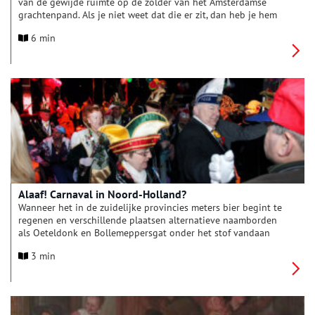
van de gewijde ruimte op de zolder van het Amsterdamse
grachtenpand. Als je niet weet dat die er zit, dan heb je hem
waarschijnlijk nog nooit gezien. Het is de schuilkerk Ons’ Lieve
6 min
Heer op Solder.
Alaaf! Carnaval in Noord-Holland?
Wanneer het in de zuidelijke provincies meters bier begint te
regenen en verschillende plaatsen alternatieve naamborden
als Oeteldonk en Bollemeppersgat onder het stof vandaan
halen, weet je dat het jaarlijkse carnaval begonnen is.
3 min