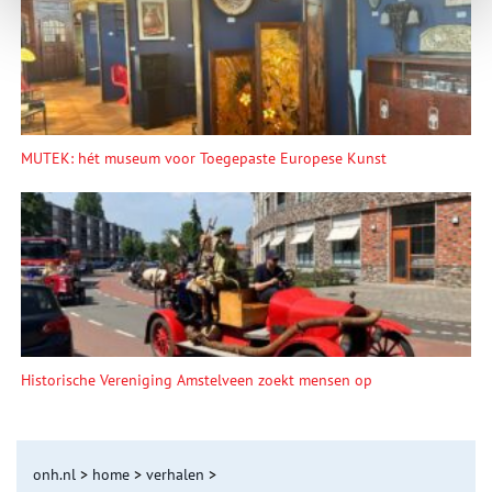
MUTEK: hét museum voor Toegepaste Europese Kunst
Historische Vereniging Amstelveen zoekt mensen op
onh.nl
>
home
>
verhalen
>