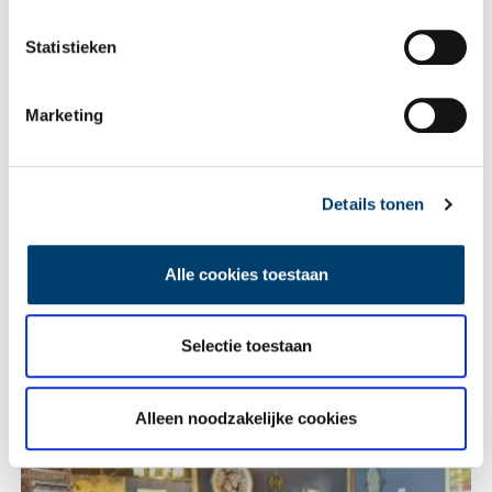
Statistieken
Vink dit aan als u op de hoogte gehouden wil worden.
Marketing
Lees meer verhalen
Details tonen
Alle cookies toestaan
Selectie toestaan
Alleen noodzakelijke cookies
Heiligen van de Lage Landen I: van Cunera tot Lambertus