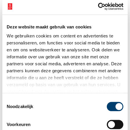
Bij inschrijving gaat u akkoord met ons
privacybeleid
.
Deze website maakt gebruik van cookies
We gebruiken cookies om content en advertenties te
Aanvullingen
personaliseren, om functies voor social media te bieden
en om ons websiteverkeer te analyseren. Ook delen we
Vul deze informatie aan of geef een reactie.
informatie over uw gebruik van onze site met onze
partners voor social media, adverteren en analyse. Deze
partners kunnen deze gegevens combineren met andere
informatie die u aan ze heeft verstrekt of die ze hebben
verzameld op basis van uw gebruik van hun services. U
Vereiste velden zijn gemarkeerd met *. Het e-mailadres wordt niet
gaat akkoord met de cookies en het
privacystatement
gepubliceerd.
als u onze website blijft gebruiken.
Toestemmingsselectie
Naam
*
Noodzakelijk
Voorkeuren
E-mail
*