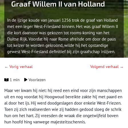
Graaf Willem II van Holland
In de ijzige koude van januari 1256 trok de graaf van Holland
met een leger West-Friesland binnen. Het was graaf Willem II
die kort daarvoor was gekozen tot rooms-koning van het
Duitse Rijk. Voordat hij naar Rome afreisde om door de paus
tot keizer te worden gekroond, wilde hij het opstandige
gewest West-Friesland definitief bij zijn graafschap inlijven.
← Vorig verhaal
Volgend verhaal →
1 min
Voorlezen
Maar ver kwam hij niet: hij reed een eind voor zijn manschappen
uit en nog voordat hij Hoogwoud bereikte zakte hij met paard en
al door het ijs. Hij werd doodgeslagen door enkele West-Friezen.
Toen zij zich realiseerden wie zij hadden gedood sloeg de schrik
hun om het hart. Zij vreesden de wraak die ongetwijfeld boven
hun hoofd hing vanwege majesteitsschennis.