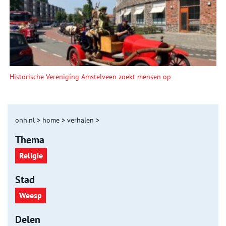
Historische Vereniging Amstelveen zoekt mensen op
onh.nl
>
home
>
verhalen
>
Thema
Religie
Stad
Weesp
Delen