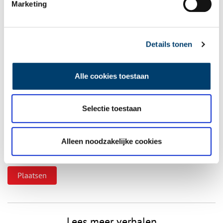
Marketing
Details tonen
Vereiste velden zijn gemarkeerd met *. Het e-mailadres wordt niet
gepubliceerd.
Alle cookies toestaan
Naam
*
Selectie toestaan
E-mail
*
Alleen noodzakelijke cookies
Vink dit aan als u op de hoogte gehouden wil worden.
Lees meer verhalen