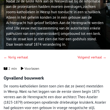
Nadat ze de Grote Kerk aan de Nieuwstraat bij de reformatie
aan de protestanten hadden moeten overdragen, zochten
rooms-katholieken in Weesp hun toevlucht in een schuilkerk.
Alleen in het geheim konden ze in een gebouw aan de
Achtergracht hun geloof belijden. Aan de Herengracht werden
eind 18e eeuw met toestemming van de autoriteiten enkele
pakhuizen van een jeneverstokerij omgebouwd tot een kerk.
Van de straat kon je niet zien dat hier een godshuis stond.
Daar kwam vanaf 1874 verandering in.
← Vorig verhaal
Volgend verhaal →
2 min
Voorlezen
Opvallend bouwwerk
De rooms-katholieken lieten toen zien dat ze (weer) meetelden
in Weesp. Want na het leggen van de eerste steen begin 1875
verrees aan de Herengracht een door architect Theo Asseler
(1823-1879) ontworpen opvallende driebeukige kruiskerk. Asseler
had gekozen voor een gebouw in vroege neogotische stijl.