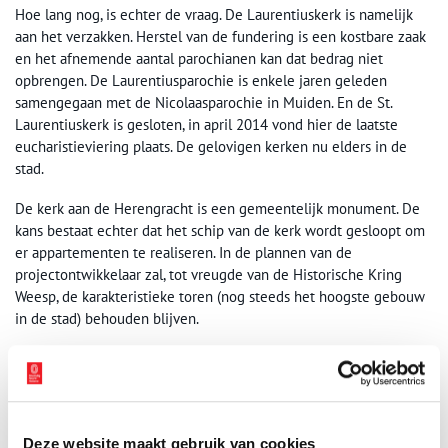
Hoe lang nog, is echter de vraag. De Laurentiuskerk is namelijk
aan het verzakken. Herstel van de fundering is een kostbare zaak
en het afnemende aantal parochianen kan dat bedrag niet
opbrengen. De Laurentiusparochie is enkele jaren geleden
samengegaan met de Nicolaasparochie in Muiden. En de St.
Laurentiuskerk is gesloten, in april 2014 vond hier de laatste
eucharistieviering plaats. De gelovigen kerken nu elders in de
stad.
De kerk aan de Herengracht is een gemeentelijk monument. De
kans bestaat echter dat het schip van de kerk wordt gesloopt om
er appartementen te realiseren. In de plannen van de
projectontwikkelaar zal, tot vreugde van de Historische Kring
Weesp, de karakteristieke toren (nog steeds het hoogste gebouw
in de stad) behouden blijven.
Bronnen
A.J. Zondergeld-Hamer, ‘De Geschiedenis van Weesp – Van prehi
storie tot de moderne tijd’.
‘Weesp Monumentenstad’, monumentenspecial van Historisch
Deze website maakt gebruik van cookies