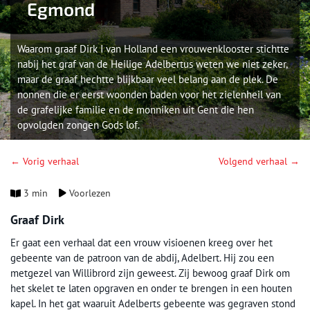
Egmond
Waarom graaf Dirk I van Holland een vrouwenklooster stichtte
nabij het graf van de Heilige Adelbertus weten we niet zeker,
maar de graaf hechtte blijkbaar veel belang aan de plek. De
nonnen die er eerst woonden baden voor het zielenheil van
de grafelijke familie en de monniken uit Gent die hen
opvolgden zongen Gods lof.
← Vorig verhaal
Volgend verhaal →
3 min
Voorlezen
Graaf Dirk
Er gaat een verhaal dat een vrouw visioenen kreeg over het
gebeente van de patroon van de abdij, Adelbert. Hij zou een
metgezel van Willibrord zijn geweest. Zij bewoog graaf Dirk om
het skelet te laten opgraven en onder te brengen in een houten
kapel. In het gat waaruit Adelberts gebeente was gegraven stond