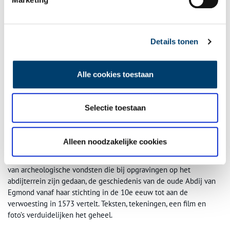
Details tonen
De huidige Abdij van Egmond of de Adelbertabdij. Rijksdienst voor het cultureel
erfgoed, monumentnummer
515957.
Beeld via
Wikimedia Commons,
CC BY-SA
Alle cookies toestaan
4.0.
Bodemschatten van de Abdij van Egmond
Selectie toestaan
In de twintigste eeuw werd het klooster herbouwd. Op 23
augustus 1935 werd de Priorij van St.-Adelbert door monniken uit
Oosterhout opnieuw bevolkt. In 1950 volgde de verheffing tot
Alleen noodzakelijke cookies
abdij, in het inmiddels aanzienlijk uitgebreide gebouw. Nu is er
onder andere een permanente tentoonstelling die, aan de hand
van archeologische vondsten die bij opgravingen op het
abdijterrein zijn gedaan, de geschiedenis van de oude Abdij van
Egmond vanaf haar stichting in de 10e eeuw tot aan de
verwoesting in 1573 vertelt. Teksten, tekeningen, een film en
foto’s verduidelijken het geheel.