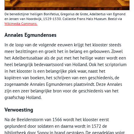
De benedictijner heiligen Bonifatius, Gregorius de Grote, Adalbertus van Egmond
en Jeroen van Noordwijk, 1529-1530. Collectie Frans Hals Museum. Beeld via
Wikimedia Commons.
Annales Egmundenses
In de loop van de volgende eeuwen krijgt het klooster steeds
meer bezittingen en groeit het in belang en gebouwen. Zowel
het Adelbertusaltaar als de put met het heilige water wordt een
heel belangrijk bedevaartsoord van Holland. Ook het scriptorium
in het klooster is een belangrijke plek waar, naast het
kopiëren van boeken, het schrijven van een geschiedenis, de
zogenaamde Annales Egmundenses plaatsvindt. Deze Annales
zijn een zeer belangrijke bron voor de geschiedenis van het
graafschap Holland.
Verwoesting
Na de Beeldenstorm van 1566 wordt het klooster eerst
geplunderd door soldaten en daarna wordt in 1572 de
bibliotheek door Sonoy in brand gestoken. De genadeklap volgt