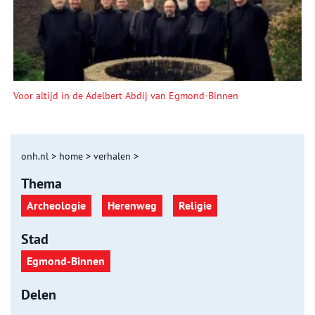
Voor altijd in de Adelbert Abdij van Egmond-Binnen
onh.nl
>
home
>
verhalen
>
Thema
Archeologie
Herenweg
Religie
Stad
Egmond-Binnen
Delen