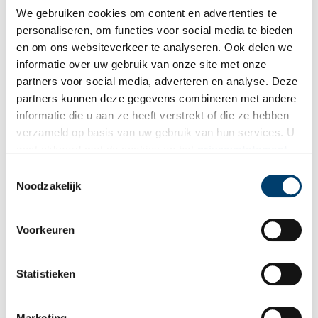
het terrein van de abdij. Het eerste ‘échte’ onderzoek op het
We gebruiken cookies om content en advertenties te
terrein stond onder leiding van Holwerda, die de Adelbertuskapel
personaliseren, om functies voor social media te bieden
en put aan het daglicht bracht. Het meest uitgebreide onderzoek
en om ons websiteverkeer te analyseren. Ook delen we
stond onder leiding van Van Giffen. Deze ontdekte niet alleen
informatie over uw gebruik van onze site met onze
een Romeins-inheemse nederzetting op het terrein, maar ook de
partners voor social media, adverteren en analyse. Deze
resten van vroegmiddeleeuwse woonhuizen en het houten
partners kunnen deze gegevens combineren met andere
kloostergebouw. Daarna bracht hij de contouren in beeld van de
informatie die u aan ze heeft verstrekt of die ze hebben
grote abdijkerk die als ruïne het langst heeft bestaan. In deze
kerk zijn een aantal Hollandse graven en hun familie bijgezet.
verzameld op basis van uw gebruik van hun services. U
Aan de hand van oude aantekeningen konden diverse van de
gaat akkoord met de cookies en het
privacystatement
gevonden skeletten worden toegeschreven aan deze historische
als u onze website blijft gebruiken.
Toestemmingsselectie
figuren. In de huidige abdijkerk herinnert een monument aan hen.
Noodzakelijk
Voorkeuren
Statistieken
Marketing