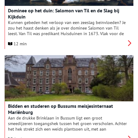
Dominee op het duin: Salomon van Til en de Slag bij
Kijkduin
Kunnen gebeden het verloop van een zeeslag beïnvloeden? Je
zou het haast denken als je over dominee Salomon van Til
leest. Van Til was predikant Huisduinen in 1673. Vlak voor de
kust van Kijkduin, onder Huisduinen, werd in dat jaar slag
12 min
geleverd tussen de Hollanders en een Engels-Franse vloot.
Bidden en studeren op Bussums meisjesinternaat
Mariënburg
Aan de drukke Brinklaan in Bussum ligt een groot
smeedijzeren toegangshek tussen het groen verscholen. Achter
het hek strekt zich een weids plantsoen uit, met aan
weerszijden twee paden. De paden leiden naar een groot