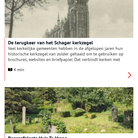
De terugkeer van het Schager kerkzegel
Veel kerkelijke gemeenten hebben in de afgelopen jaren hun
historische kerkzegel van zolder gehaald om te gebruiken op
brochures, websites en briefpapier. Dat verbindt kerken met
hun geschiedenis. Wat Schagen betreft gaat die historie terug
4 min
tot 1572. Het kerkzegel van de Protestantse Gemeente
Schagen vertelt een bijzonder verhaal over de verbinding van
kerk en staat in het Noord-Hollandse plaatsje.