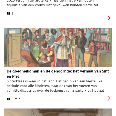
2015 terug in de Grote Kerk Naarden. Het eikenhouten
figuurtje van een vrouw met gevouwen handen sierde tot
1862 het hoofdorgel van de kerk. Maar wie was deze dame
3 min
precies en welke omzwervingen heeft ze meegemaakt?
De goedheiligman en de gehoornde: het verhaal van Sint
en Piet
Sinterklaas is weer in het land. Het begin van een feestelijke
periode voor alle kinderen, maar ook van het voeren van
verhitte discussies over de toekomst van Zwarte Piet. Hoe zat
het ook alweer met Sint en Piet, waar komen ze vandaan en
6 min
waarom zien ze er zo uit? Oneindig Noord-Holland werpt licht
op de geschiedenis van Nederlands populairste traditie.