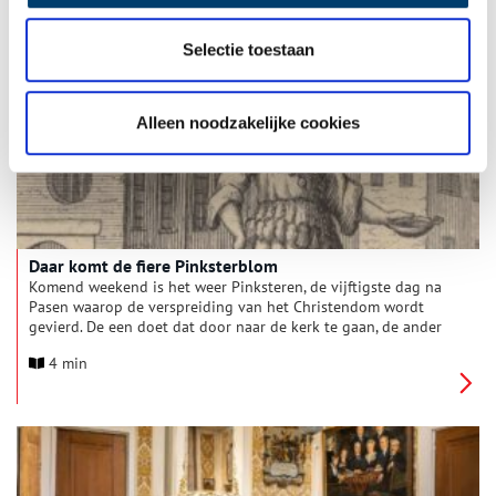
stormen moeten doorstaan en is meerdere malen herbouwd.
3 min
Selectie toestaan
Alleen noodzakelijke cookies
Daar komt de fiere Pinksterblom
Komend weekend is het weer Pinksteren, de vijftigste dag na
Pasen waarop de verspreiding van het Christendom wordt
gevierd. De een doet dat door naar de kerk te gaan, de ander
door lokaal gebrouwen bockbiertjes te drinken. Tot aan het
4 min
begin van de vorige eeuw kon je op straat nog
Pinksterblommen tegenkomen. Jonge meisjes die werden
rondgedragen om de vruchtbaarheid te vieren.