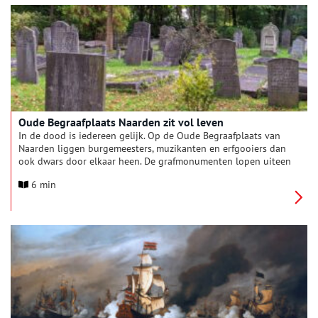
Oude Begraafplaats Naarden zit vol leven
In de dood is iedereen gelijk. Op de Oude Begraafplaats van
Naarden liggen burgemeesters, muzikanten en erfgooiers dan
ook dwars door elkaar heen. De grafmonumenten lopen uiteen
van vorstelijke familiekapellen tot simpele houten bordjes.
6 min
Deze groene omgeving is niet alleen een laatste rustplaats,
maar ook een plek van stilte en inkeer voor de inwoners van
Naarden en Bussum.