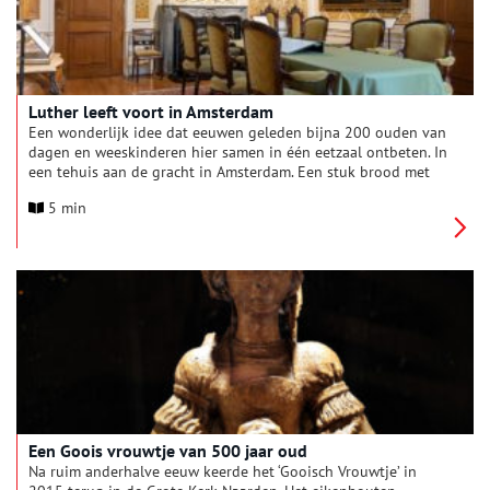
Luther leeft voort in Amsterdam
Een wonderlijk idee dat eeuwen geleden bijna 200 ouden van
dagen en weeskinderen hier samen in één eetzaal ontbeten. In
een tehuis aan de gracht in Amsterdam. Een stuk brood met
kaas kregen ze. Met een slap biertje. Met dank aan volgelingen
5 min
van Luther. Het nog jonge Luther Museum presenteert het
verhaal van het Luthers erfgoed.
Een Goois vrouwtje van 500 jaar oud
Na ruim anderhalve eeuw keerde het ‘Gooisch Vrouwtje’ in