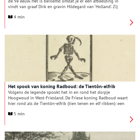
de 9e eeuw. Het is beroemd omdat je er een afbeelding in
vindt van graaf Dirk en gravin Hildegard van ‘Holland’. Zij
lieten die afbeelding er rond het jaar 975 in zetten. Meer dan
4 min
1000 jaar later zijn Dirk en Hildegard de oudste Nederlanders
van wie een afbeelding bestaat.
Het spook van koning Radboud: de Tientôn-elfrib
Volgens de legende spookt het in en rond het dorpje
Hoogwoud in West-Friesland. De Friese koning Radboud waart
hier rond als de Tientôn-elfrib (tien tenen en elf ribben): een
monster met de kop van een snoek met vlijmscherpe tanden.
5 min
Westfriese kinderen kregen als het donker werd dan ook de
waarschuwing: ‘Binnenkomen, anders word je gepakt door de
Tientoon en Elfrib!’