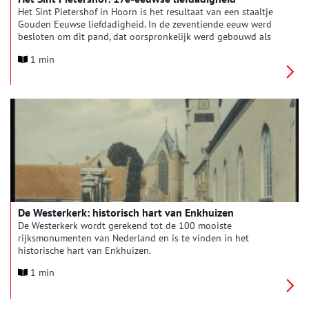
Het Sint Pietershof in Hoorn is het resultaat van een staaltje
Gouden Eeuwse liefdadigheid. In de zeventiende eeuw werd
besloten om dit pand, dat oorspronkelijk werd gebouwd als
klooster, in te richten als een tehuis voor ouden van dagen en
1 min
een tucht- of werkhuis voor bedelaars en krankzinnigen.
De Westerkerk: historisch hart van Enkhuizen
De Westerkerk wordt gerekend tot de 100 mooiste
rijksmonumenten van Nederland en is te vinden in het
historische hart van Enkhuizen.
1 min