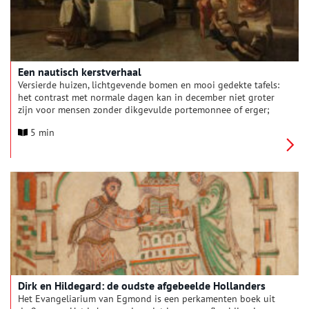
Een nautisch kerstverhaal
Versierde huizen, lichtgevende bomen en mooi gedekte tafels:
het contrast met normale dagen kan in december niet groter
zijn voor mensen zonder dikgevulde portemonnee of erger;
zonder dak boven hun hoofd. Dit keer geen Scrooge in de
5 min
hoofdrol van dit wijze kerstverhaal; maar Lazarus.
Dirk en Hildegard: de oudste afgebeelde Hollanders
Het Evangeliarium van Egmond is een perkamenten boek uit