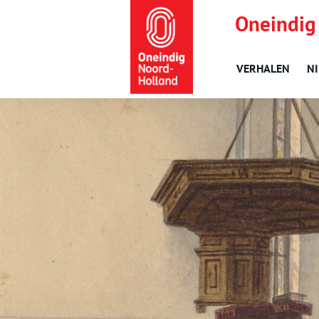
Oneindig
VERHALEN
N