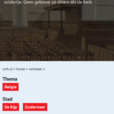
zoldertje. Geen gebouw zo divers als de kerk.
onh.nl
>
home
>
verhalen
>
Thema
Religie
Stad
De Rijp
Zuidermeer