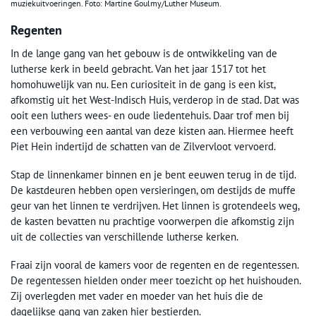
muziekuitvoeringen. Foto: Martine Goulmy/Luther Museum.
Regenten
In de lange gang van het gebouw is de ontwikkeling van de
lutherse kerk in beeld gebracht. Van het jaar 1517 tot het
homohuwelijk van nu. Een curiositeit in de gang is een kist,
afkomstig uit het West-Indisch Huis, verderop in de stad. Dat was
ooit een luthers wees- en oude liedentehuis. Daar trof men bij
een verbouwing een aantal van deze kisten aan. Hiermee heeft
Piet Hein indertijd de schatten van de Zilvervloot vervoerd.
Stap de linnenkamer binnen en je bent eeuwen terug in de tijd.
De kastdeuren hebben open versieringen, om destijds de muffe
geur van het linnen te verdrijven. Het linnen is grotendeels weg,
de kasten bevatten nu prachtige voorwerpen die afkomstig zijn
uit de collecties van verschillende lutherse kerken.
Fraai zijn vooral de kamers voor de regenten en de regentessen.
De regentessen hielden onder meer toezicht op het huishouden.
Zij overlegden met vader en moeder van het huis die de
dagelijkse gang van zaken hier bestierden.