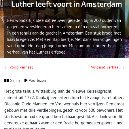
Luther leeft voort in Amsterdam
Een wonderlijk idee dat eeuwen geleden bijna 200 ouden van
dagen en weeskinderen hier samen in één eetzaal ontbeten.
In een tehuis aan de gracht in Amsterdam. Een stuk brood met
kaas kregen ze. Met een slap biertje. Met dank aan volgelingen
van Luther. Het nog jonge Luther Museum presenteert het
verhaal van het Luthers erfgoed.
← Vorig verhaal
Volgend verhaal →
5 min
Voorlezen
Het grote tehuis, Wittenburg, aan de Nieuwe Keizersgracht
dateert uit 1772. Dankzij een erfenis kon het Evangelisch-Luthers
Diaconie Oude Mannen- en Vrouwenhuis hier verrijzen. Een groot
gebouw met drie verdiepingen, geschikt voor 300 bewoners. Het
stadsbestuur had de grond beschikbaar gesteld. Als dank voor dit
genereuze gebaar kwam er een fraaie burgemeesterspoort – nog