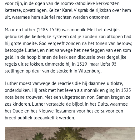
voor zijn, in de ogen van de rooms-katholieke kerkvorsten
ketterse, opvattingen. Keizer Karel V sprak de rijksban over hem
uit, waarmee hem allerlei rechten werden ontnomen.
Maarten Luther (1483-1546) was monnik. Met het destijds
gebruikelijke kerkelijke systeem dat je zonden kon afkopen had
hij grote moeite. God vergeeft zonden na het tonen van berouw,
betoogde Luther, en niet vanwege het neerleggen van een som
geld. In de hoop binnen de kerk een discussie over dergelijke
regels uit te lokken, timmerde hij in 1519 maar liefst 95
stellingen op deur van de slotkerk in Wittenburg.
Luther moest vanwege de reacties die hij daarmee uitlokte,
onderduiken. Hij brak met het leven als monnik en ging in 1525
nota bene trouwen. Met een uitgetreden non. Samen kregen ze
zes kinderen. Luther vertaalde de bijbel in het Duits, waarmee
het Oude en het Nieuwe Testament voor het eerst voor een
breed publiek toegankelijk werden.