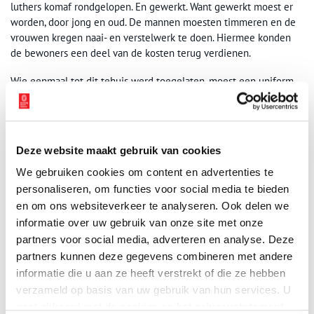
luthers komaf rondgelopen. En gewerkt. Want gewerkt moest er
worden, door jong en oud. De mannen moesten timmeren en de
vrouwen kregen naai- en verstelwerk te doen. Hiermee konden
de bewoners een deel van de kosten terug verdienen.
Wie eenmaal tot dit tehuis werd toegelaten, moest een uniform
aan. Er golden strakke regels in Wittenburg. Het ontbijt was om
half zeven. Behalve op zondag, dan kwam het brood een half uur
later op tafel. Wie koffie of thee wilde, moest daarvoor betalen.
Het tehuis stelde echter wel ‘om niet’ (gratis) het gekookte water
Deze website maakt gebruik van cookies
beschikbaar.
We gebruiken cookies om content en advertenties te
personaliseren, om functies voor social media te bieden
en om ons websiteverkeer te analyseren. Ook delen we
informatie over uw gebruik van onze site met onze
partners voor social media, adverteren en analyse. Deze
partners kunnen deze gegevens combineren met andere
informatie die u aan ze heeft verstrekt of die ze hebben
verzameld op basis van uw gebruik van hun services. U
gaat akkoord met de cookies en het
privacystatement