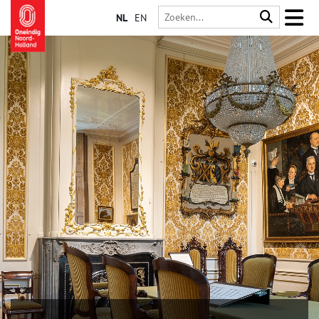
NL
EN