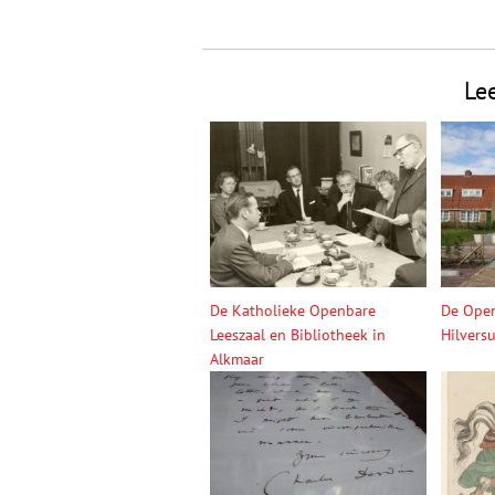
Le
De Katholieke Openbare
De Open
Leeszaal en Bibliotheek in
Hilvers
Alkmaar