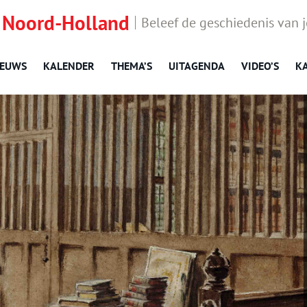
 Noord-Holland
Beleef de geschiedenis van 
IEUWS
KALENDER
THEMA’S
UITAGENDA
VIDEO’S
K