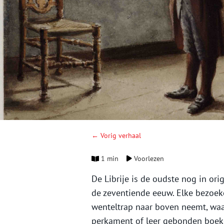
← Vorig verhaal
1 min
Voorlezen
De Librije is de oudste nog in ori
de zeventiende eeuw. Elke bezoeke
wenteltrap naar boven neemt, waant
perkament of leer gebonden boek