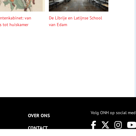
entenkabinet: van
De Librije en Latijnse School
s tot huiskamer
van Edam
Volg ONH op social med
OVER ONS
CONTACT