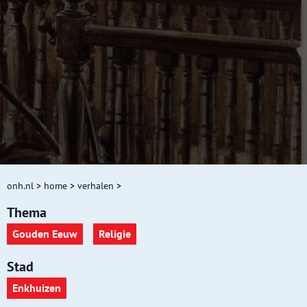
onh.nl
>
home
>
verhalen
>
Thema
Gouden Eeuw
Religie
Stad
Enkhuizen