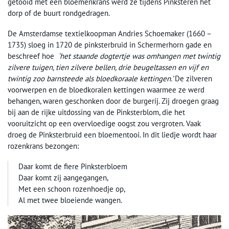
getooid met een bloemenkrans werd ze tijdens Pinksteren het
dorp of de buurt rondgedragen.
De Amsterdamse textielkoopman Andries Schoemaker (1660 –
1735) sloeg in 1720 de pinksterbruid in Schermerhorn gade en
beschreef hoe
‘het staande dogtertje was omhangen met twintig
zilvere tuigen, tien zilvere bellen, drie beugeltassen en vijf en
twintig zoo barnsteede als bloedkoraale kettingen.’
De zilveren
voorwerpen en de bloedkoralen kettingen waarmee ze werd
behangen, waren geschonken door de burgerij. Zij droegen graag
bij aan de rijke uitdossing van de Pinksterblom, die het
vooruitzicht op een overvloedige oogst zou vergroten. Vaak
droeg de Pinksterbruid een bloementooi. In dit liedje wordt haar
rozenkrans bezongen:
Daar komt de fiere Pinksterbloem
Daar komt zij aangegangen,
Met een schoon rozenhoedje op,
Al met twee bloeiende wangen.