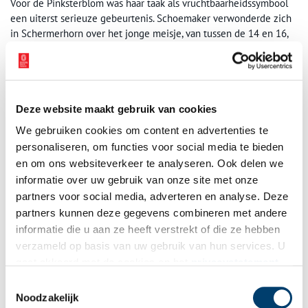
Voor de Pinksterblom was haar taak als vruchtbaarheidssymbool
een uiterst serieuze gebeurtenis. Schoemaker verwonderde zich
in Schermerhorn over het jonge meisje, van tussen de 14 en 16,
dat zich zeer statig wist te houden. Zelfs als iemand iets joligs
tegen haar zei, deed ze haar best om niet te glimlachen. Dit gold
niet voor het omringende gezelschap. De feestelijke optochten
met ‘huwbare’ jongens en meisjes konden aardig uit de hand
lopen. Maatregelen om het feest te verbieden, zijn zo oud als het
Deze website maakt gebruik van cookies
feest zelf. Door ‘te veel aangematigde vrijheden’ werden de
We gebruiken cookies om content en advertenties te
voorjaarsfeesten in Amsterdam in 1612, in Enkhuizen in het jaar
personaliseren, om functies voor social media te bieden
1646 en in Kennemerland in het jaar 1635 verboden.
en om ons websiteverkeer te analyseren. Ook delen we
informatie over uw gebruik van onze site met onze
partners voor social media, adverteren en analyse. Deze
partners kunnen deze gegevens combineren met andere
informatie die u aan ze heeft verstrekt of die ze hebben
verzameld op basis van uw gebruik van hun services. U
gaat akkoord met de cookies en het
privacystatement
als u onze website blijft gebruiken.
Toestemmingsselectie
Noodzakelijk