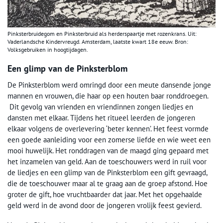
Pinksterbruidegom en Pinksterbruid als herderspaartje met rozenkrans. Uit:
Vaderlandsche Kindervreugd. Amsterdam, laatste kwart 18e eeuw. Bron:
Volksgebruiken in hoogtijdagen.
Een glimp van de Pinksterblom
De Pinksterblom werd omringd door een meute dansende jonge
mannen en vrouwen, die haar op een houten baar ronddroegen.
Dit gevolg van vrienden en vriendinnen zongen liedjes en
dansten met elkaar. Tijdens het ritueel leerden de jongeren
elkaar volgens de overlevering ‘beter kennen’. Het feest vormde
een goede aanleiding voor een zomerse liefde en wie weet een
mooi huwelijk. Het ronddragen van de maagd ging gepaard met
het inzamelen van geld. Aan de toeschouwers werd in ruil voor
de liedjes en een glimp van de Pinksterblom een gift gevraagd,
die de toeschouwer maar al te graag aan de groep afstond. Hoe
groter de gift, hoe vruchtbaarder dat jaar. Met het opgehaalde
geld werd in de avond door de jongeren vrolijk feest gevierd.