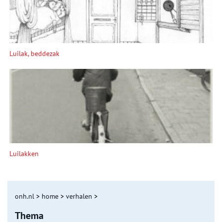
Luilak, beddezak
Luilakken
onh.nl
>
home
>
verhalen
>
Thema