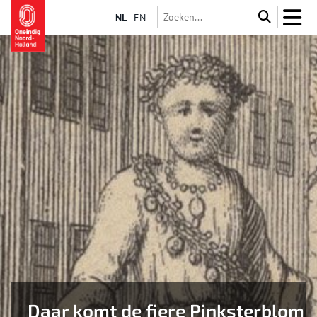
NL
EN
Daar komt de fiere Pinksterblom