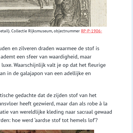
(detail). Collectie Rijksmuseum, objectnummer
RP-P-1906-
ouden en zilveren draden waarmee de stof is
 ademt een sfeer van waardigheid, maar
xe. Waarschijnlijk valt je op dat het fleurige
aan in de galajapon van een adellijke en
tische gedachte dat de zijden stof van het
nsvloer heeft gezwierd, maar dan als robe à la
atie van wereldlijke kleding naar sacraal gewaad
en: hoe werd ‘aardse stof tot hemels lof’?