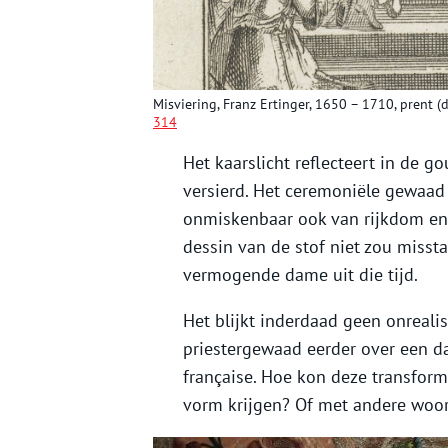
Misviering, Franz Ertinger, 1650 – 1710, prent 
314
Het kaarslicht reflecteert in de g
versierd. Het ceremoniële gewaad
onmiskenbaar ook van rijkdom en lu
dessin van de stof niet zou misst
vermogende dame uit die tijd.
Het blijkt inderdaad geen onrealis
priestergewaad eerder over een da
française. Hoe kon deze transform
vorm krijgen? Of met andere woord