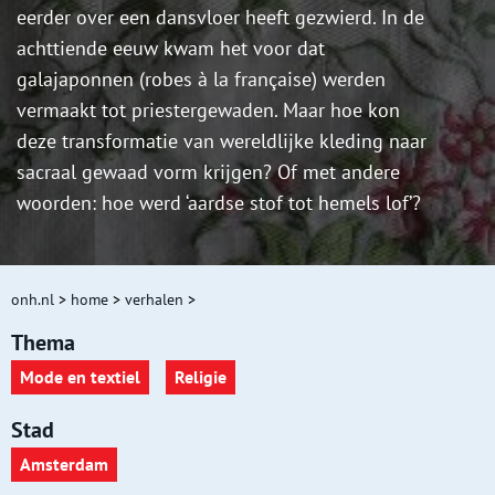
eerder over een dansvloer heeft gezwierd. In de
achttiende eeuw kwam het voor dat
galajaponnen (robes à la française) werden
vermaakt tot priestergewaden. Maar hoe kon
deze transformatie van wereldlijke kleding naar
sacraal gewaad vorm krijgen? Of met andere
woorden: hoe werd ‘aardse stof tot hemels lof’?
onh.nl
>
home
>
verhalen
>
Thema
Mode en textiel
Religie
Stad
Amsterdam