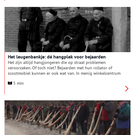
Het leugenbankje: dé hangplek voor bejaarden
Het zijn altijd hangjongeren die op straat problemen
veroorzaken. Of toch niet? Bejaarden met hun rollator of
scootmobiel kunnen er ook wat van. In menig winkelcentrum
is er zelfs een samenscholingsverbod voor deze
5 min
probleemgroep. Vroeger was dat wel anders. In veel dorpen
kregen ‘hangouderen’ hun eigen plek toegewezen. Nog steeds
zijn er in heel Nederland de zogenaamde ‘leugenbankjes’ te
vinden, aan de haven of op het dorpsplein.