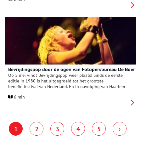
Bevrijdingspop door de ogen van Fotopersbureau De Boer
Op 5 mei vindt Bevrijdingspop weer plaats! Sinds de eerste
editie in 1980 is het uitgegroeid tot het grootste
benefietfestival van Nederland. En in navolging van Haarlem
worden tegenwoordig in nog dertien andere plekken
6 min
bevrijdingsfestivals georganiseerd.
1
2
3
4
5
›