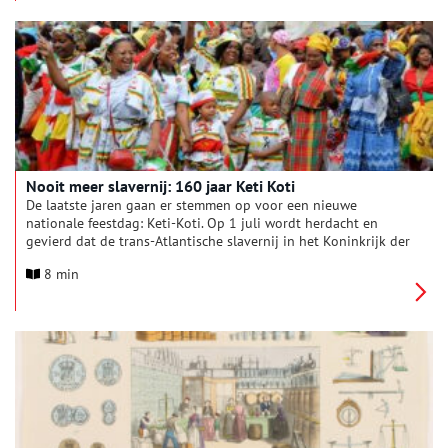
Nooit meer slavernij: 160 jaar Keti Koti
De laatste jaren gaan er stemmen op voor een nieuwe
nationale feestdag: Keti-Koti. Op 1 juli wordt herdacht en
gevierd dat de trans-Atlantische slavernij in het Koninkrijk der
Nederlanden 150 (of 160) jaar geleden werd afgeschaft. Dit
8 min
lijkt een recente ontwikkeling, maar al sinds 1863 wordt er op
1 juli jaarlijks stilgestaan bij de afschaffing van de slavernij.