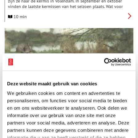
zijn ze naar de kermis in Volendam. In september en oktober
vinden de laatste kermissen van het seizoen plaats. Wat voor
zuiderlingen carnaval is, is kermis voor menig dorp in de kop
10 min
van Noord-Holland.
Van valstrik tot erfgoed: eendenkooien in Noord-Holland
Deze website maakt gebruik van cookies
In het natte Noord-Holland vormden eendenkooien
eeuwenlang een belangrijke bron van inkomsten. Deze unieke
We gebruiken cookies om content en advertenties te
installaties, die hun oorsprong vinden in de late
personaliseren, om functies voor social media te bieden
middeleeuwen, waren speciaal ontworpen om watervogels te
7 min
vangen voor consumptie. Door een ingenieus systeem van
en om ons websiteverkeer te analyseren. Ook delen we
vangpijpen werden de nietsvermoedende eenden gelokt en
informatie over uw gebruik van onze site met onze
opgesloten, waarna ze letterlijk ‘de pijp uit’ gingen.
partners voor social media, adverteren en analyse. Deze
partners kunnen deze gegevens combineren met andere
informatie die u aan ze heeft verstrekt of die ze hebben