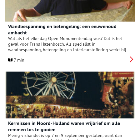
Wandbespanning en betengeling: een eeuwenoud
ambacht
Wat als het elke dag Open Monumentendag was? Dat is het
geval voor Frans Hazenbosch. Als specialist in
wandbespanning, betengeling en interieurstoffering werkt hij
op de meest bijzondere historische locaties. In de afgelopen
7 min
40 jaar heeft Frans zeventiende-eeuwse grachtenpanden, de
Beurs van Berlage en het Anne Frank Huis van nieuwe
wandbekleding voorzien. Oneindig Noord-Holland sprak met
hem over zijn beroep én nieuwste project: een zeventiende-
eeuws woonhuis aan de Zaanse Schans.
Kermissen in Noord-Holland waren vrijbrief om alle
remmen los te gooien
Menig vishandel is op 7 en 9 september gesloten, want dan