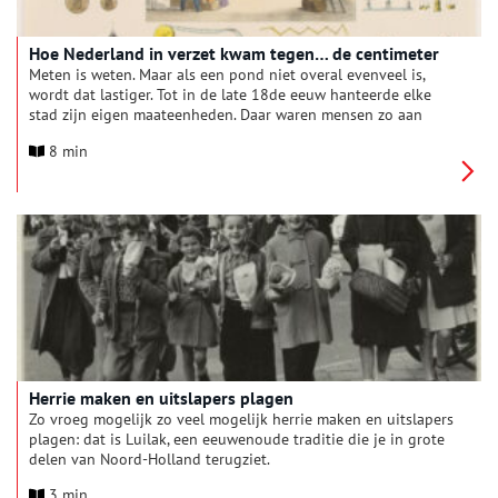
Hoe Nederland in verzet kwam tegen… de centimeter
Meten is weten. Maar als een pond niet overal evenveel is,
wordt dat lastiger. Tot in de late 18de eeuw hanteerde elke
stad zijn eigen maateenheden. Daar waren mensen zo aan
gewend, dat het invoeren van uniforme meters, grammen en
8 min
liters niet over één nacht ijs ging. Er moesten wetten en
verboden aan te pas komen, om mensen van de oude maten af
te krijgen. Bepaalde oude maten hebben het tot in de 20e
eeuw overleefd.
Herrie maken en uitslapers plagen
Zo vroeg mogelijk zo veel mogelijk herrie maken en uitslapers
plagen: dat is Luilak, een eeuwenoude traditie die je in grote
delen van Noord-Holland terugziet.
3 min