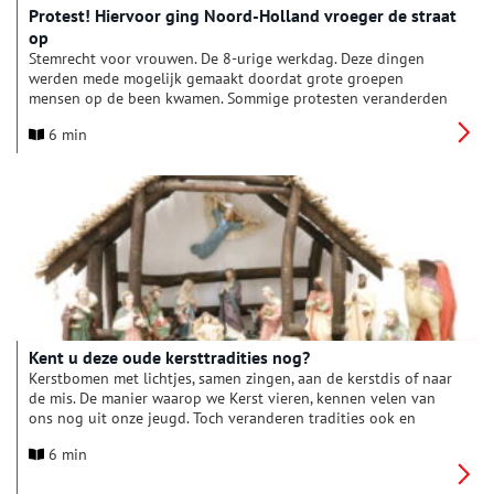
Protest! Hiervoor ging Noord-Holland vroeger de straat
op
Stemrecht voor vrouwen. De 8-urige werkdag. Deze dingen
werden mede mogelijk gemaakt doordat grote groepen
mensen op de been kwamen. Sommige protesten veranderden
de wereld, anderen haalden maar een klein beetje uit. Toch
6 min
mogen we in Nederland gelukkig allemaal gebruik maken van
ons demonstratierecht.
Kent u deze oude kersttradities nog?
Kerstbomen met lichtjes, samen zingen, aan de kerstdis of naar
de mis. De manier waarop we Kerst vieren, kennen velen van
ons nog uit onze jeugd. Toch veranderen tradities ook en
hebben oude Kerstgebruiken plaats moeten maken voor
6 min
nieuwe. Kent u bijvoorbeeld het branden van het Kerstblok
nog, of de Amsterdamse nachtwachtliedjes?