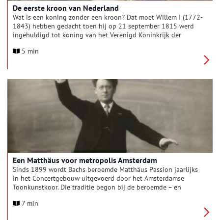
De eerste kroon van Nederland
Wat is een koning zonder een kroon? Dat moet Willem I (1772-
1843) hebben gedacht toen hij op 21 september 1815 werd
ingehuldigd tot koning van het Verenigd Koninkrijk der
Nederlanden. Zelfs de eerste koning van Holland – Lodewijk
5 min
Napoleon – had geen kroon. Maar hoe zag de eerste kroon van
het huis Oranje-Nassau er eigenlijk uit?
Een Matthäus voor metropolis Amsterdam
Sinds 1899 wordt Bachs beroemde Matthäus Passion jaarlijks
in het Concertgebouw uitgevoerd door het Amsterdamse
Toonkunstkoor. Die traditie begon bij de beroemde – en
beruchte – dirigent Willem Mengelberg.
7 min