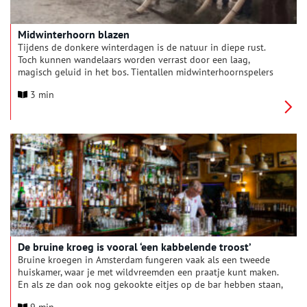
Midwinterhoorn blazen
Tijdens de donkere winterdagen is de natuur in diepe rust.
Toch kunnen wandelaars worden verrast door een laag,
magisch geluid in het bos. Tientallen midwinterhoornspelers
blazen vanaf de eerste zondag van de Advent tot aan
3 min
Driekoningen op handgemaakte midwinterhoorns. Een traditie
die voornamelijk voorkomt in het oosten van ons land. Sinds
een aantal jaren is het geluid van de midwinterhoorn, mede
dankzij het Midwinterhoorngilde ‘Van Hakken Komt Blazen’,
ook in Noord-Holland te horen.
De bruine kroeg is vooral ‘een kabbelende troost’
Bruine kroegen in Amsterdam fungeren vaak als een tweede
huiskamer, waar je met wildvreemden een praatje kunt maken.
En als ze dan ook nog gekookte eitjes op de bar hebben staan,
en zelf hun gehaktballetjes draaien, dan kan er niks meer