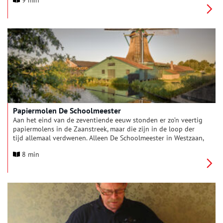
9 min
misgaan.
Papiermolen De Schoolmeester
Aan het eind van de zeventiende eeuw stonden er zo’n veertig
papiermolens in de Zaanstreek, maar die zijn in de loop der
tijd allemaal verdwenen. Alleen De Schoolmeester in Westzaan,
die in 1692 werd gebouwd, is nog over. Het is zelfs de enige
8 min
door wind aangedreven papiermolen ter wereld. Oneindig
Noord-Holland sprak met de molenaar.