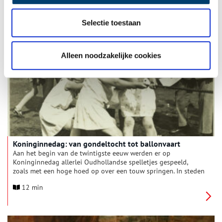
bijenwas. Daarnaast vervullen ze een onmisbare rol in de
bestuiving van onze gewassen. Tegenwoordig zijn er nog maar
Selectie toestaan
weinig imkers die met de bijenhouderij in hun
7 min
levensonderhoud kunnen voorzien. In ons land worden bijen
nu vooral gehouden als hobby of om een actieve bijdrage te
leveren aan de biodiversiteit. Het ambacht bijenhouden is in
Alleen noodzakelijke cookies
2020 uitgeroepen tot immaterieel erfgoed.
Koninginnedag: van gondeltocht tot ballonvaart
Aan het begin van de twintigste eeuw werden er op
Koninginnedag allerlei Oudhollandse spelletjes gespeeld,
zoals met een hoge hoed op over een touw springen. In steden
als Haarlem en Hoorn vonden er ook vliegerwedstrijden en
12 min
gondeltochten plaats. Een duik in de krantenarchieven laat
ons zien hoe Koninginnedag vroeger werd gevierd.