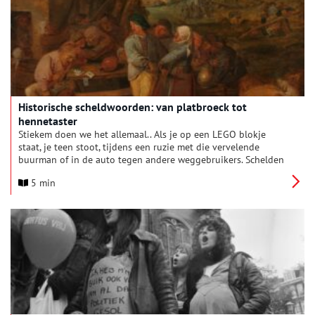
Historische scheldwoorden: van platbroeck tot
hennetaster
Stiekem doen we het allemaal.. Als je op een LEGO blokje
staat, je teen stoot, tijdens een ruzie met die vervelende
buurman of in de auto tegen andere weggebruikers. Schelden
en vloeken behoor je als nette burger natuurlijk niet te doen,
5 min
maar het lucht zo op! Engelse onderzoekers hebben zelfs
aangetoond dat je pijn beter kan verdragen als je er
tegelijkertijd op los tiert. Uit verschillende bronnen blijkt dat
onze voorouders ook niet vies waren van sterk taalgebruik;
veelgebruikte scheldwoorden uit de geschiedenis zijn echter
vergeten. Tijd om een aantal van deze historische ‘pareltjes’ uit
te lichten.