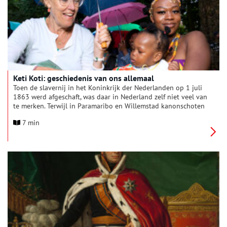
Keti Koti: geschiedenis van ons allemaal
Toen de slavernij in het Koninkrijk der Nederlanden op 1 juli
1863 werd afgeschaft, was daar in Nederland zelf niet veel van
te merken. Terwijl in Paramaribo en Willemstad kanonschoten
klonken, bleef het hier angstvallig stil. Hoe anders is dat
7 min
tegenwoordig op 1 juli, als in de grote steden massaal Keti
Koti wordt gevierd. Ook klinkt de roep om er een nationale
feestdag van te maken steeds luider. Het slavernijverleden
geldt niet langer als exclusief zwarte geschiedenis, maar als
een gedeeld verleden van ons allemaal. Toch ging aan dat
inzicht een lange weg vooraf.