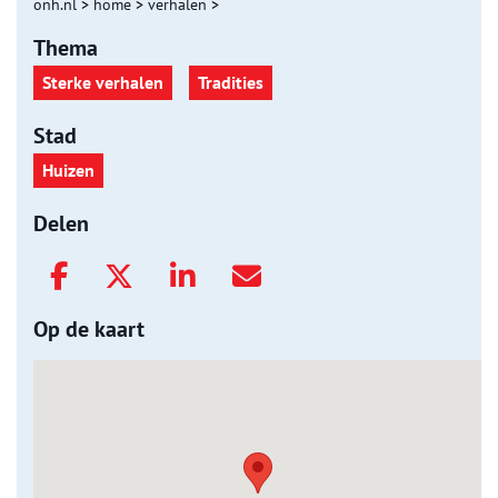
onh.nl
>
home
>
verhalen
>
Thema
Sterke verhalen
Tradities
Stad
Huizen
Delen
Op de kaart