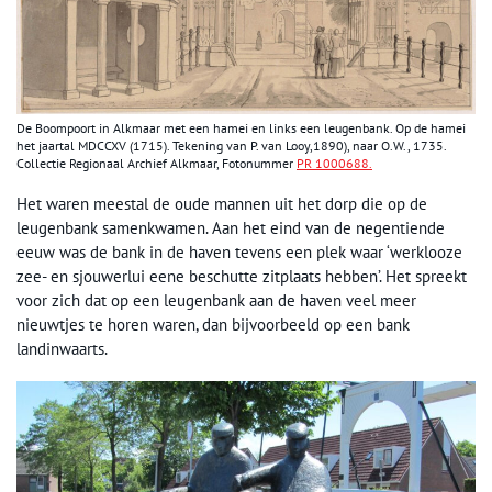
De Boompoort in Alkmaar met een hamei en links een leugenbank. Op de hamei
het jaartal MDCCXV (1715). Tekening van P. van Looy,1890), naar O.W., 1735.
Collectie Regionaal Archief Alkmaar, Fotonummer
PR 1000688.
Het waren meestal de oude mannen uit het dorp die op de
leugenbank samenkwamen. Aan het eind van de negentiende
eeuw was de bank in de haven tevens een plek waar ‘werklooze
zee- en sjouwerlui eene beschutte zitplaats hebben’. Het spreekt
voor zich dat op een leugenbank aan de haven veel meer
nieuwtjes te horen waren, dan bijvoorbeeld op een bank
landinwaarts.