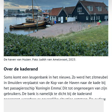
De haven van Huizen. Foto: Judith van Amelsvoort, 2025.
Over de kaderand
Soms komt een leugenbank in het nieuws. Zo werd het zitmeubel
in IJmuiden verplaatst van de Kop van de Haven naar de kade bij
het passagiersschip ‘Koningin Emma’. Dit tot ongenoegen van zijn
gebruikers. De bank is namelijk te dicht bij de kaderand
neergezet, waardoor er gevaarlijke situaties ontstaan. De oudere
mannen, die hier dagelijks een praatje maken, hebben daarom
besloten er niet meer op te gaan zitten. Volgens het