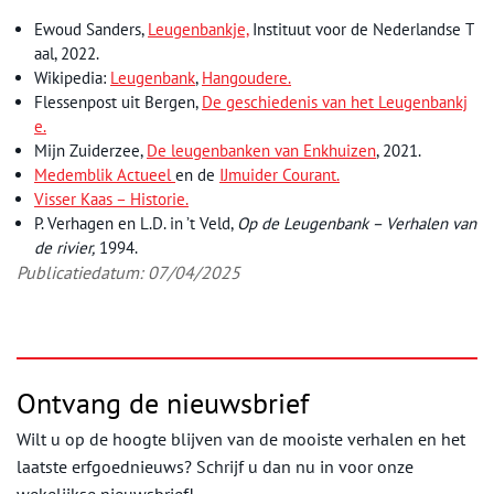
Ewoud Sanders,
Leugenbankje,
Instituut voor de Nederlandse T
aal, 2022.
Wikipedia:
Leugenbank
,
Hangoudere.
Flessenpost uit Bergen,
De geschiedenis van het Leugenbankj
e.
Mijn Zuiderzee,
De leugenbanken van Enkhuizen
, 2021.
Medemblik Actueel
en de
IJmuider Courant.
Visser Kaas – Historie.
P. Verhagen en L.D. in ’t Veld,
Op de Leugenbank – Verhalen van
de rivier,
1994.
Publicatiedatum: 07/04/2025
Ontvang de nieuwsbrief
Wilt u op de hoogte blijven van de mooiste verhalen en het
laatste erfgoednieuws? Schrijf u dan nu in voor onze
wekelijkse nieuwsbrief!