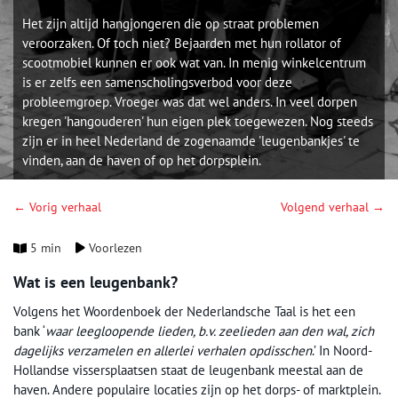
Het zijn altijd hangjongeren die op straat problemen
veroorzaken. Of toch niet? Bejaarden met hun rollator of
scootmobiel kunnen er ook wat van. In menig winkelcentrum
is er zelfs een samenscholingsverbod voor deze
probleemgroep. Vroeger was dat wel anders. In veel dorpen
kregen 'hangouderen' hun eigen plek toegewezen. Nog steeds
zijn er in heel Nederland de zogenaamde 'leugenbankjes' te
vinden, aan de haven of op het dorpsplein.
← Vorig verhaal
Volgend verhaal →
5 min
Voorlezen
Wat is een leugenbank?
Volgens het Woordenboek der Nederlandsche Taal is het een
bank ‘
waar leegloopende lieden, b.v. zeelieden aan den wal, zich
dagelijks verzamelen en allerlei verhalen opdisschen
.’ In Noord-
Hollandse vissersplaatsen staat de leugenbank meestal aan de
haven. Andere populaire locaties zijn op het dorps- of marktplein.