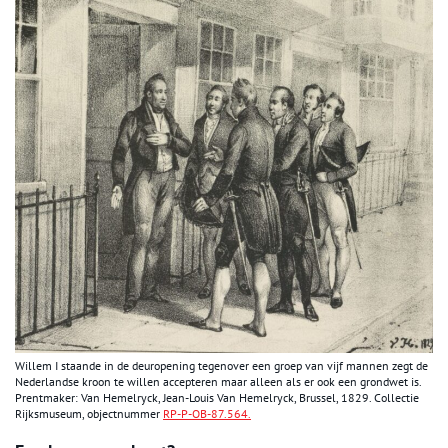
Willem I staande in de deuropening tegenover een groep van vijf mannen zegt de
Nederlandse kroon te willen accepteren maar alleen als er ook een grondwet is.
Prentmaker: Van Hemelryck, Jean-Louis Van Hemelryck, Brussel, 1829. Collectie
Rijksmuseum, objectnummer
RP-P-OB-87.564.