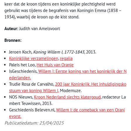
keer dat de kroon tijdens een koninklijke plechtigheid werd
gebruikt was tijdens de begrafenis van Koningin Emma (1858 –
1934), waarbij de kroon op de kist stond.
Auteur:
Judith van Amelsvoort
Bronnen:
Jeroen Koch,
Koning Willem I, 1772-1843,
2013.
Koninklijke verzamelingen,
regalia
Paleis het Loo,
Het Huis van Oranje
IsGeschiedenis,
Willem I: Eerste koning van het koninkrijk der N
ederlanden.
Trudie Rosa de Carvalho,
200 jaar Koninkrijk. Het inhuldigingsko
stuum van koning Willem I,
Modemuze.
NOS Nieuws,
Kroon Nederland slechts klatergoud
, redacteur La
mbert Teuwissen, 2013.
Geschiedenis Beleven.nl,
Willem I: de comeback van een Oranj
evorst.
Publicatiedatum: 25/04/2025