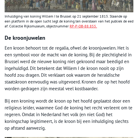
Inhuldiging van koning Willem I te Brussel op 21 september 1815. Staande op
een platform in de open lucht legt de koning ten overstaan van het publiek de eed
af. Collectie Rijksmuseum, objectnummer
RP-P-OB-88.855.
De kroonjuwelen
Een kroon behoort tot de regalia, ofwel de kroonjuwelen. Het is
een symbool voor de macht van de koning. Bij de plechtigheid in
Brussel werd de nieuwe koning niet gekroond maar beëdigd en
ingehuldigd. Dit betekent dat Willem I de kroon nooit op zijn
hoofd zou dragen. Dit verklaart ook waarom de heraldische
staatskroon eenvoudig was uitgevoerd. Kronen die op het hoofd
worden gedragen zijn meestal veel kostbaarder.
Bij een kroning wordt de kroon op het hoofd geplaatst door een
religieus leider, waarmee God de koning het recht verleent om te
regeren. Omdat in Nederland het volk (en niet God) het
koningschap legitimeert, is de kroon bij een inhuldiging slechts
op afstand aanwezig.