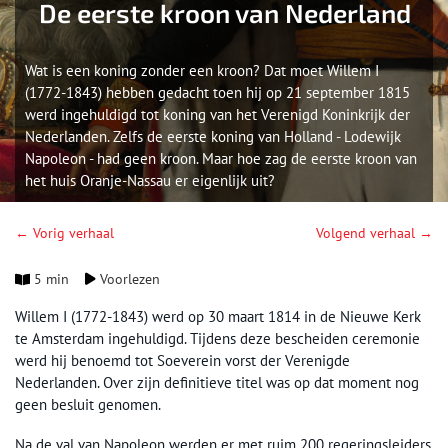
De eerste kroon van Nederland
Wat is een koning zonder een kroon? Dat moet Willem I
(1772-1843) hebben gedacht toen hij op 21 september 1815
werd ingehuldigd tot koning van het Verenigd Koninkrijk der
Nederlanden. Zelfs de eerste koning van Holland - Lodewijk
Napoleon - had geen kroon. Maar hoe zag de eerste kroon van
het huis Oranje-Nassau er eigenlijk uit?
← Vorig verhaal
Volgend verhaal →
5 min
Voorlezen
Willem I (1772-1843) werd op 30 maart 1814 in de Nieuwe Kerk
te Amsterdam ingehuldigd. Tijdens deze bescheiden ceremonie
werd hij benoemd tot Soeverein vorst der Verenigde
Nederlanden. Over zijn definitieve titel was op dat moment nog
geen besluit genomen.
Na de val van Napoleon werden er met ruim 200 regeringsleiders