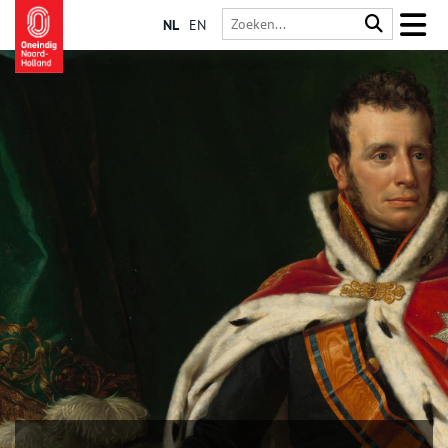
NL
EN