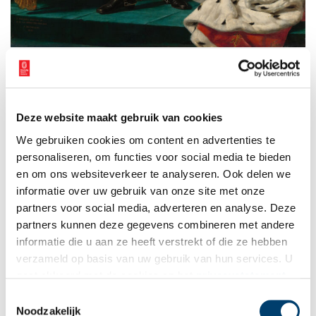
Portret van Willem I, koning der Nederlanden, met op een kussen de kroon en
scepter. Schilder: Joseph Paelinck, 1819. Collectie Rijksmuseum, objectnummer:
SK-C-1460
Ondanks dat de correspondentie tussen de koning en de
Hoge
Deze website maakt gebruik van cookies
Raad van Adel
in 1814 en 1815 bewaard is gebleven, is er geen
rekening van de kroon of andere regalia terug gevonden. Wel is
We gebruiken cookies om content en advertenties te
bekend dat Willem I persoonlijk was betrokken bij de vormgeving
personaliseren, om functies voor social media te bieden
van de kroon.
en om ons websiteverkeer te analyseren. Ook delen we
informatie over uw gebruik van onze site met onze
Er werd gekozen voor een ontwerp van de voormalig
partners voor social media, adverteren en analyse. Deze
hofleverancier van Lodewijk Napoleon: juweliersfirma Ciovino &
partners kunnen deze gegevens combineren met andere
gebr. Truffino uit Amsterdam. Uiteindelijk zou de Brusselse
vergulder Pierre Meijer het Amsterdamse ontwerp uitvoeren in
informatie die u aan ze heeft verstrekt of die ze hebben
verguld koper. Samen met de andere regalia – scepter, rijksappel
verzameld op basis van uw gebruik van hun services. U
en rijkszwaard – werd de kroon geleverd voor 2150 francs. Alleen
gaat akkoord met de cookies en het
privacystatement
de kroon, scepter en rijksappel zijn bewaard gebleven.
als u onze website blijft gebruiken.
Toestemmingsselectie
Noodzakelijk