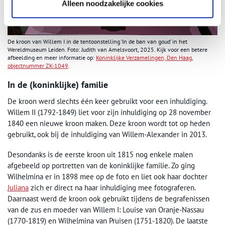
Alleen noodzakelijke cookies
De kroon van Willem I in de tentoonstelling ‘In de ban van goud’ in het
Wereldmuseum Leiden. Foto: Judith van Amelsvoort, 2025. Kijk voor een betere
afbeelding en meer informatie op:
Koninklijke Verzamelingen, Den Haag,
objectnummer
ZK-1049
.
In de (koninklijke) familie
De kroon werd slechts één keer gebruikt voor een inhuldiging.
Willem II (1792-1849) liet voor zijn inhuldiging op 28 november
1840 een nieuwe kroon maken. Deze kroon wordt tot op heden
gebruikt, ook bij de inhuldiging van Willem-Alexander in 2013.
Desondanks is de eerste kroon uit 1815 nog enkele malen
afgebeeld op portretten van de koninklijke familie. Zo ging
Wilhelmina er in 1898 mee op de foto en liet ook haar dochter
Juliana
zich er direct na haar inhuldiging mee fotograferen.
Daarnaast werd de kroon ook gebruikt tijdens de begrafenissen
van de zus en moeder van Willem I: Louise van Oranje-Nassau
(1770-1819) en Wilhelmina van Pruisen (1751-1820). De laatste