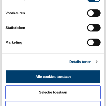
Tijdens de Belgische opstand, vijftien jaar na de inhuldiging van
Willem I, schreef de Belg Henri de Mérode:
‘De koning droeg op
het hoofd een kroon van verguld hout…’.
Door deze hatelijke
Voorkeuren
opmerking wordt er soms nu nog steeds in de literatuur vermeldt
dat de kroon uit 1815 van hout is gemaakt.
Statistieken
Marketing
Details tonen
Alle cookies toestaan
Selectie toestaan