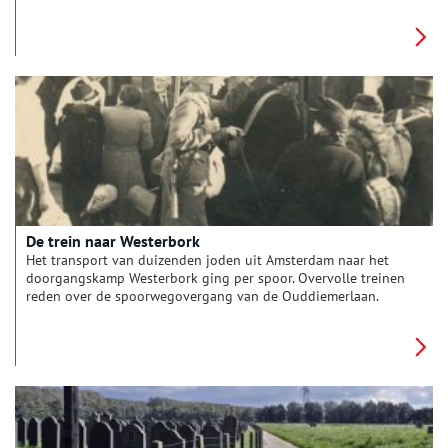
stroomde in 1939 vol met Nederlandse militairen,
keukenwagens, paarden en geschut. Het vaderlandse leger was
paraat. Maar het kon niet op tegen de Duitse troepen. In mei
1940 reden Duitse soldaten door Diemen. Dat was het begin
van vijf moeilijke jaren.
De trein naar Westerbork
Het transport van duizenden joden uit Amsterdam naar het
doorgangskamp Westerbork ging per spoor. Overvolle treinen
reden over de spoorwegovergang van de Ouddiemerlaan.
Wandelaars die het Westerborkpad lopen, eindigen hun eerste
etappe in Diemen. Deze herdenkingsroute begint bij de
Hollandsche Schouwburg in Amsterdam, want daar brachten de
Duitse bezetters opgepakte joden heen.