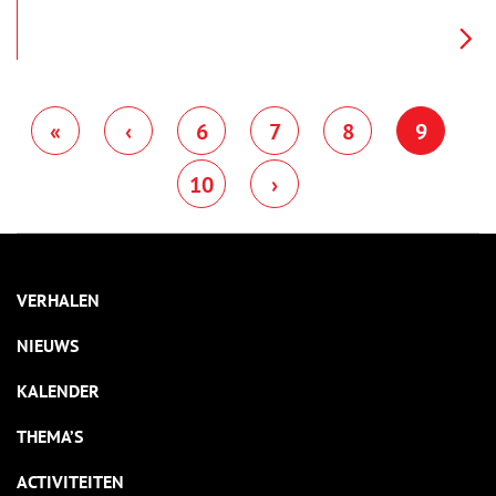
jaar met hun moeder in Canada. Zo lang duurt de oorlog nu al.
“Landgenoten,” zei de koningin. Het klonk raar en ze heeft haar
verder niet meer zo goed gehoord. Papa wel. Die is altijd heel
blij als Radio Oranje er is. De Duitsers mogen er niets van
merken. Die willen niet dat ernaar geluisterd wordt. Ze zeggen
op de radio vreemde dingen. Vandaag zeiden ze: “De duif kan
nog niet landen. De duif kan nog niet landen.” Dat zijn
«
‹
6
7
8
9
geheime boodschappen voor de Ondergrondse.
10
›
VERHALEN
NIEUWS
KALENDER
THEMA’S
ACTIVITEITEN