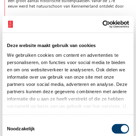
een groot aantal historische buitenplaatsen. Vanaf de 17e
eeuw werd het natuurschoon van Kennemerland ontdekt door
de stedelijke elite, vooral die van Amsterdam en Haarlem. Men
liet in de 17e en 18e eeuw in de binnenduinrand en op de
oude strandwallen landgoederen en buitenplaatsen
aanleggen. Vooral aan de rand van het voormalige Wijkermeer
kunnen we nog altijd een groot aantal buitenplaatsen vinden.
Er ontstonden reeksen ten noorden, westen en zuiden van
Haarlem.
Deze website maakt gebruik van cookies
We gebruiken cookies om content en advertenties te
personaliseren, om functies voor social media te bieden
en om ons websiteverkeer te analyseren. Ook delen we
informatie over uw gebruik van onze site met onze
Molen Hollandia in Ankeveen
partners voor social media, adverteren en analyse. Deze
Molen Hollandia werd gebouwd in het midden van de
partners kunnen deze gegevens combineren met andere
zeventiende eeuw. De grote achtkante watermolen bemaalde
informatie die u aan ze heeft verstrekt of die ze hebben
de 382 ha grote Hollands Ankeveense polder op de ‘s-
Gravelandse Vaart, die weer afwaterde op de Vecht. De molen
verzameld op basis van uw gebruik van hun services. U
bleef zijn functie behouden tot 1932. In de jaren dertig zijn
gaat akkoord met de cookies en het
privacystatement
het scheprad en overige werken verwijderd om hierdoor de
als u onze website blijft gebruiken.
molenaarswoning te kunnen vergroten.
Toestemmingsselectie
Noodzakelijk