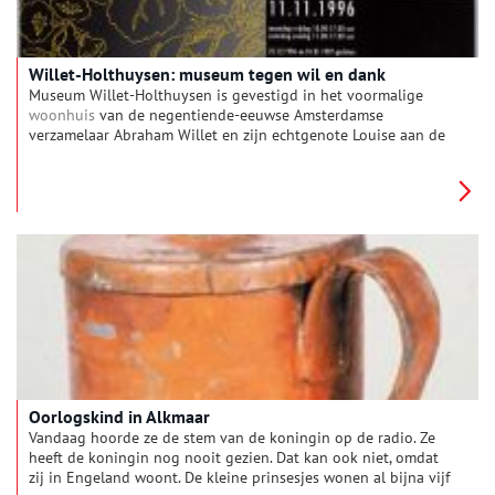
Willet-Holthuysen: museum tegen wil en dank
Museum Willet-Holthuysen is gevestigd in het voormalige
woonhuis
van de negentiende-eeuwse Amsterdamse
verzamelaar Abraham Willet en zijn echtgenote Louise aan de
Herengracht. Dat het museum in 1996 zijn eerste eeuwfeest
heeft gevierd is allerminst een vanzelfsprekendheid. Het
bestaan heeft verschillende keren aan een zijden draadje
gehangen.
Oorlogskind in Alkmaar
Vandaag hoorde ze de stem van de koningin op de radio. Ze
heeft de koningin nog nooit gezien. Dat kan ook niet, omdat
zij in Engeland woont. De kleine prinsesjes wonen al bijna vijf