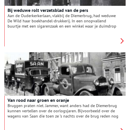
Bij weduwe rolt verzetsblad van de pers
Aan de Ouderkerkerlaan, vlakbij de Diemerbrug, had weduwe
De Wild haar boekhandel-drukkerij. In een onopvallend
buurtje met een sigarenzaak en een winkel waar je duimdrop
kocht. Hier rolde het verzetsblad Vrij Nederland van de pers.
Van rood naar groen en oranje
Bruggen praten niet. Jammer, want anders had de Diemerbrug
kunnen vertellen over de oorlogsjaren. Bijvoorbeeld over de
wagens van Saan die toen ze ’s nachts over de brug reden nog
rood waren en de volgende ochtend ineens fris groen en
oranje oogden.