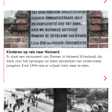
Kinderen op reis naar Holwerd
Er staat een monument van Diemen in Holwerd (Friesland). Als
dank voor het opvangen en laten aansterken van ondervoede
jongeren. Eind 1944 was er vrijwel niets meer te eten.
Suikerbieten en tulpenbollen kwamen op het menu. Een
predikant in Diemen zocht contact met een kennis in Holwerd.
Of er aan aardappelen was te komen en konden op de
heenweg ondervoede kinderen mee?