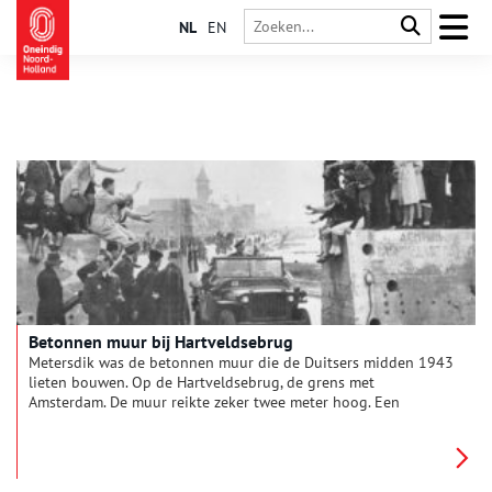
NL
EN
Betonnen muur bij Hartveldsebrug
Metersdik was de betonnen muur die de Duitsers midden 1943
lieten bouwen. Op de Hartveldsebrug, de grens met
Amsterdam. De muur reikte zeker twee meter hoog. Een
wachtpost kon de beide doorgangen afsluiten met stalen
palen en prikkeldraad. Bij de Weesper Trekvaart eindigde de
muur in een grote bunker met zwaar geschut. Bij de Ringvaart
stond een kleinere bunker.