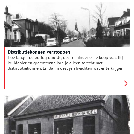
Distributiebonnen verstoppen
Hoe langer de oorlog duurde, des te minder er te koop was. Bij
kruidenier en groenteman kon je alleen terecht met
distributiebonnen. En dan moest je afwachten wat er te krijgen
was. Het bonnensysteem was nodig om de beschikbare
levensmiddelen onder de bij de gemeente ingeschreven
bewoners te verdelen. Voor de oorlog had de Nederlandse
regering al voorbereidingen voor zo’n systeem getroffen.
Terecht bleek nu. In een school aan de Ouderkerkerlaan
opende het distributiekantoor.