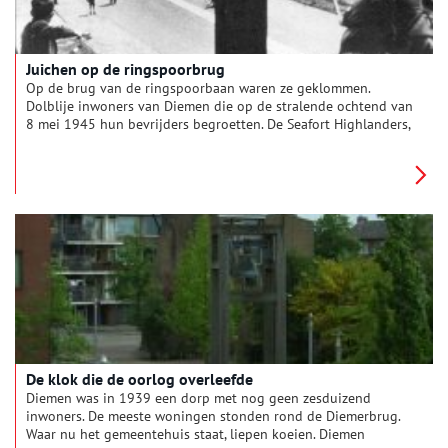
Juichen op de ringspoorbrug
Op de brug van de ringspoorbaan waren ze geklommen.
Dolblije inwoners van Diemen die op de stralende ochtend van
8 mei 1945 hun bevrijders begroetten. De Seafort Highlanders,
Canadezen, kwamen over de Muiderstraatweg aanrijden. Een
machtige colonne van honderden trucks, motorfietsen,
pantserwagens en jeeps. Op weg naar Amsterdam.
De klok die de oorlog overleefde
Diemen was in 1939 een dorp met nog geen zesduizend
inwoners. De meeste woningen stonden rond de Diemerbrug.
Waar nu het gemeentehuis staat, liepen koeien. Diemen