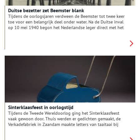
Duitse bezetter zet Beemster blank
Tijdens de oorlogsjaren verdween de Beemster tot twee keer
toe voor een belangrijk deel onder water. Na de Duitse inval
op 10 mei 1940 begon het Nederlandse leger direct met het
uitvoeren van de geplande inundaties rond de forten van de
Stelling van Amsterdam in de polder. In het vroege voorjaar
van 1944 verdween de hele zuid- en zuidoostkant van de
Beemster opnieuw onder water. Nu gebeurde dat op last van
de Duitse bezetter. Deze inundatie duurde ruim een jaar tot
begin mei 1945.
Sinterklaasfeest in oorlogstijd
Tijdens de Tweede Wereldoorlog ging het Sinterklaasfeest
vaak gewoon door. Thuis werden er gedichten gemaakt, de
Verkadefabriek in Zaandam maakte letters van taaitaai bij
gebrek aan chocolade en vliegtuigfabrikant Fokker gaf zijn
werknemers een Sinterklaascadeautje voor de kinderen.