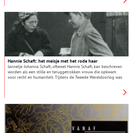
Hannie Schaft: het meisje met het rode haar
Jannetje Johanna Schaft, oftewel Hannie Schaft, kan beschreven
worden als een stille en teruggetrokken vrouw die opkwam
voor recht en humaniteit. Tijdens de Tweede Wereldoorlog was
zij een van de bekendste vrouwen die in het verzet zat en
werd ze door de Duitsers ‘het meisje met het rode haar’
genoemd. Zij werd geboren op 16 september 1920 in Haarlem
en op 17 april 1945 in de duinen van Bloemendaal
gefusilleerd. Elk jaar wordt er een herdenking gehouden ter
nagedachtenis aan de verzetsstrijders.