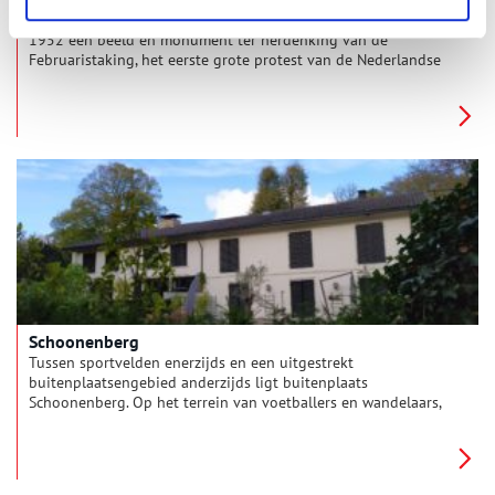
Op het Jonas Daniël Meijerplein in Amsterdam staat sinds
1952 een beeld en monument ter herdenking van de
Februaristaking, het eerste grote protest van de Nederlandse
bevolking tegen het antisemitisme en de deportatie van de
joden. Het beeld stelt een staker voor: een robuuste
onverschrokken havenarbeider, met opgestroopte mouwen en
een trotse houding. De Dokwerker staat symbool voor het
verzet van ‘de kleine man’ tegen een grote macht.
Schoonenberg
Tussen sportvelden enerzijds en een uitgestrekt
buitenplaatsengebied anderzijds ligt buitenplaats
Schoonenberg. Op het terrein van voetballers en wandelaars,
opgeluisterd door het pas gerestaureerde negentiende-eeuwse
huis, is de rijke geschiedenis nog goed te zien en te beleven.