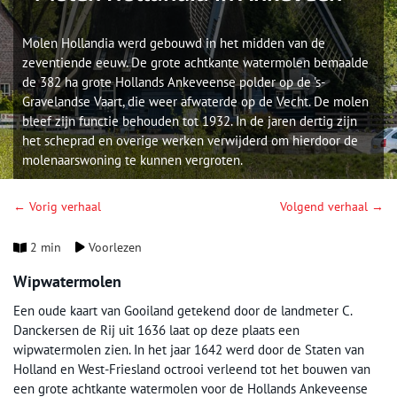
Molen Hollandia werd gebouwd in het midden van de
zeventiende eeuw. De grote achtkante watermolen bemaalde
de 382 ha grote Hollands Ankeveense polder op de 's-
Gravelandse Vaart, die weer afwaterde op de Vecht. De molen
bleef zijn functie behouden tot 1932. In de jaren dertig zijn
het scheprad en overige werken verwijderd om hierdoor de
molenaarswoning te kunnen vergroten.
← Vorig verhaal
Volgend verhaal →
2 min
Voorlezen
Wipwatermolen
Een oude kaart van Gooiland getekend door de landmeter C.
Danckersen de Rij uit 1636 laat op deze plaats een
wipwatermolen zien. In het jaar 1642 werd door de Staten van
Holland en West-Friesland octrooi verleend tot het bouwen van
een grote achtkante watermolen voor de Hollands Ankeveense