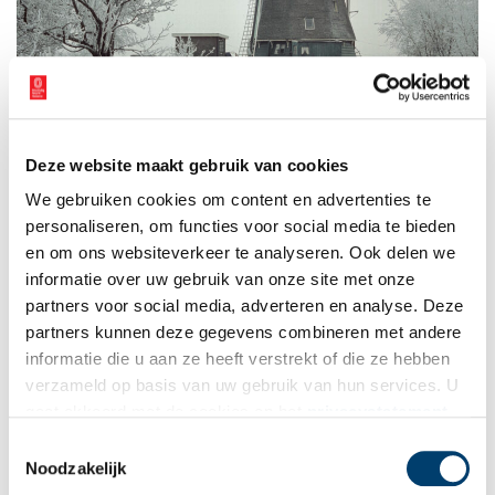
Deze website maakt gebruik van cookies
We gebruiken cookies om content en advertenties te
personaliseren, om functies voor social media te bieden
Molen Hollandia
schuin van voren gefotografeerd in winterlandschap. Beeld:
en om ons websiteverkeer te analyseren. Ook delen we
Rijksdienst voor het Cultureel Erfgoed,
CC BY-SA 4.0
, via
Wikimedia Commons.
informatie over uw gebruik van onze site met onze
Hoewel de molenaar al lang vertrokken is en het molenwerk
partners voor social media, adverteren en analyse. Deze
verslagen werd door de moderne techniek hoort u, gezeten op
partners kunnen deze gegevens combineren met andere
het prachtige terras met uitzicht op de Hollands Ankeveense
informatie die u aan ze heeft verstrekt of die ze hebben
plassen, als u heel goed luistert, nog steeds het geruis, gepiep,
verzameld op basis van uw gebruik van hun services. U
geritsel en gekreun van al die eeuwenoude, feilloos in elkaar
gaat akkoord met de cookies en het
privacystatement
grijpende houten en ijzeren onderdelen.
als u onze website blijft gebruiken.
Toestemmingsselectie
Noodzakelijk