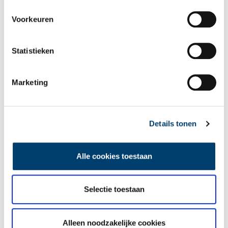
Voorkeuren
Statistieken
Marketing
Details tonen
Ankeveense Plassen vanaf het Bergse Pad in noordelijke richting. Beeld via
Wikimedia Commons,
vervaardiger: Tulp8,
CC BY-SA 4.0
Alle cookies toestaan
Publicatiedatum: 24/05/2013
Selectie toestaan
Alleen noodzakelijke cookies