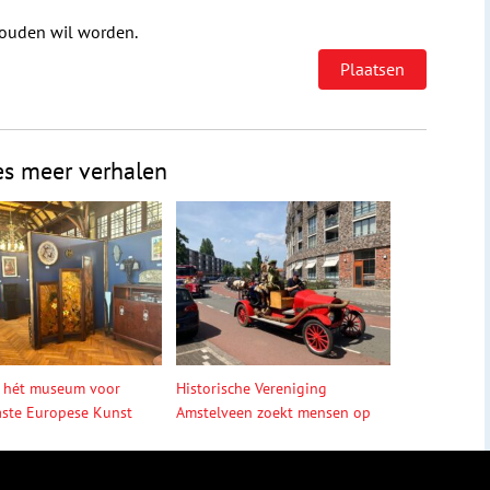
houden wil worden.
es meer verhalen
 hét museum voor
Historische Vereniging
ste Europese Kunst
Amstelveen zoekt mensen op