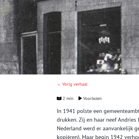
← Vorig verhaal
2 min
Voorlezen
In 1941 polste een gemeenteambt
drukken. Zij en haar neef Andries I
Nederland werd er aanvankelijk ge
kopiëren). Maar begin 1942 verhoo