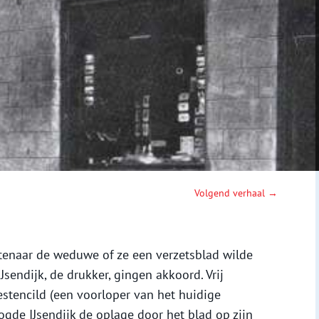
Volgend verhaal →
enaar de weduwe of ze een verzetsblad wilde
Jsendijk, de drukker, gingen akkoord. Vrij
stencild (een voorloper van het huidige
gde IJsendijk de oplage door het blad op zijn