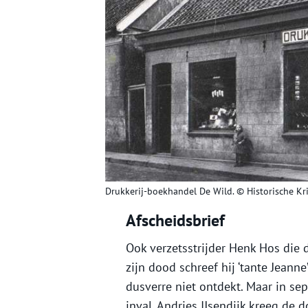
Drukkerij-boekhandel De Wild. © Historische Kr
Afscheidsbrief
Ook verzetsstrijder Henk Hos die d
zijn dood schreef hij ‘tante Jeanne
dusverre niet ontdekt. Maar in se
inval. Andries IJsendijk kreeg de d