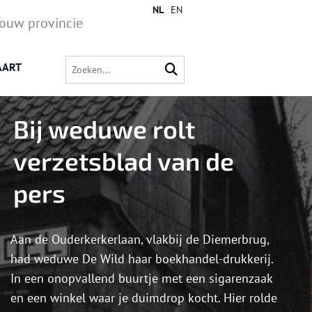
NL
EN
jouw provincie
AART
Bij weduwe rolt
verzetsblad van de
pers
Aan de Ouderkerkerlaan, vlakbij de Diemerbrug,
had weduwe De Wild haar boekhandel-drukkerij.
In een onopvallend buurtje met een sigarenzaak
en een winkel waar je duimdrop kocht. Hier rolde