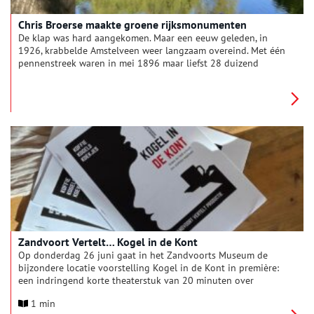
Chris Broerse maakte groene rijksmonumenten
De klap was hard aangekomen. Maar een eeuw geleden, in
1926, krabbelde Amstelveen weer langzaam overeind. Met één
pennenstreek waren in mei 1896 maar liefst 28 duizend
Amstelveners ongevraagd Amsterdammer geworden.
Burgemeester Arie Colijn kwam in actie. Met aantrekkelijke
huizen, parken, plantsoenen. Als er iemand is die Amstelveen
een groen gezicht heeft gegeven, dan is dat Chris Broerse
(1902-1995).
Zandvoort Vertelt… Kogel in de Kont
Op donderdag 26 juni gaat in het Zandvoorts Museum de
bijzondere locatie voorstelling Kogel in de Kont in première:
een indringend korte theaterstuk van 20 minuten over
herinneringen, schuld en de impact van oorlog op gewone
1 min
levens.