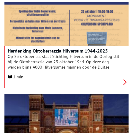
Herdenking Oktoberrazzia Hilversum 1944-2025
Op 23 oktober a.s. staat Stichting Hilversum in de Oorlog stil
bij de Oktoberrazzia van 23 oktober 1944. Op deze dag
werden bijna 4000 Hilversumse mannen door de Duitse
bezetter weggevoerd. Velen van hen kwamen via Kamp
1 min
Amersfoort in Duitsland terecht. Zeker 80 van hen keerden
nooit meer terug. Deze gebeurtenis heeft een diepe indruk
achtergelaten op Hilversum. In het jaar waarin Nederland 80
jaar vrijheid viert, vindt Stichting Hilversum in de Oorlog het
van groot belang deze gebeurtenis te herdenken.