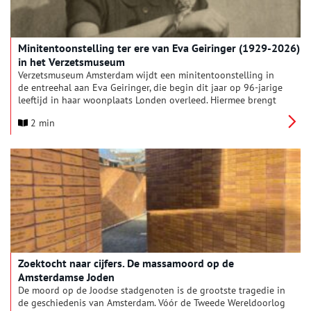
Minitentoonstelling ter ere van Eva Geiringer (1929-2026)
in het Verzetsmuseum
Verzetsmuseum Amsterdam wijdt een minitentoonstelling in
de entreehal aan Eva Geiringer, die begin dit jaar op 96-jarige
leeftijd in haar woonplaats Londen overleed. Hiermee brengt
het museum een eerbetoon aan Eva’s leven en haar
2 min
onvermoeibare inzet om de herinnering aan haar vader en
broer levend te houden.
Zoektocht naar cijfers. De massamoord op de
Amsterdamse Joden
De moord op de Joodse stadgenoten is de grootste tragedie in
de geschiedenis van Amsterdam. Vóór de Tweede Wereldoorlog