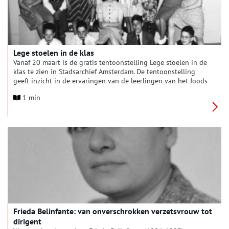
Lege stoelen in de klas
Vanaf 20 maart is de gratis tentoonstelling Lege stoelen in de
klas te zien in Stadsarchief Amsterdam. De tentoonstelling
geeft inzicht in de ervaringen van de leerlingen van het Joods
Lyceum. Tijdens de zomervakantie van 1941 maakte de Duitse
1 min
bezetter een ingrijpende anti-Joodse maatregel bekend:
voortaan mochten Joodse leerlingen alleen nog maar naar
Joodse scholen.
Frieda Belinfante: van onverschrokken verzetsvrouw tot
dirigent