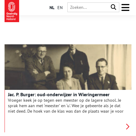
NL
EN
Jac. P. Burger: oud-onderwijzer in Wieringermeer
Vroeger keek je op tegen een meester op de lagere school. Je
sprak hem aan met ‘meester’ en ‘u’. Wee je gebeente als je dat
niet deed. De hoek van de klas was dan de plaats waar je voor
korte of lange tijd mocht vertoeven. De meesters en juffen van
weleer zijn er niet meer. Maar van sommige onderwijzers van
vroeger hoor je de namen nog wel eens voorbijkomen. Naar de
bekende meester Burger, die vanaf 1943 les gaf op de