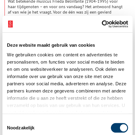
Wat betekende musicus Frieda Belinfante (1904-1995) voor
haar tijdgenoten – en voor ons vandaag? Het antwoord hangt
af van wie je het vraagt. Voor de één was zij een gevierd
celliste en pionierende dirigent, voor de ander een moedige
verzetsstrijder tijdens de Tweede Wereldoorlog. Maar ze was
ook een rolmodel, als openlijk lesbische vrouw in een tijd
waarin dat allerminst vanzelfsprekend was.
Deze website maakt gebruik van cookies
We gebruiken cookies om content en advertenties te
personaliseren, om functies voor social media te bieden
en om ons websiteverkeer te analyseren. Ook delen we
informatie over uw gebruik van onze site met onze
Nieuwe archiefstukken openbaar in 2026
partners voor social media, adverteren en analyse. Deze
Met ingang van 2026 worden bij het Regionaal Archief
partners kunnen deze gegevens combineren met andere
opnieuw honderden archiefstukken openbaar. Het gaat om
informatie die u aan ze heeft verstrekt of die ze hebben
documenten die tot nu toe niet of slechts onder voorwaarden
konden worden geraadpleegd, maar die vanaf het nieuwe jaar
verzameld op basis van uw gebruik van hun services. U
2 min
voor iedereen toegankelijk zijn in de studiezaal. Onder deze
gaat akkoord met de cookies en het
privacystatement
vrijgegeven stukken zijn dossiers over de ondersteuning in de
als u onze website blijft gebruiken.
naoorlogse jaren van gezinnen van Nederlanders die
Toestemmingsselectie
gevangen zaten omdat ze tijdens de Tweede Wereldoorlog
Noodzakelijk
‘fout’ zouden zijn geweest én bijzonder archiefmateriaal dat