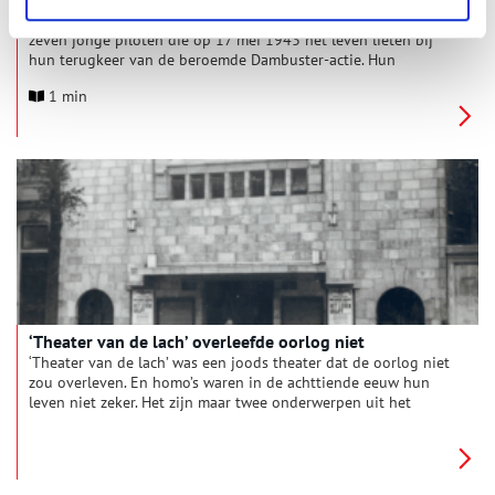
In 2026 krijgt Castricum een bijzonder eerbetoon aan de
zeven jonge piloten die op 17 mei 1943 het leven lieten bij
hun terugkeer van de beroemde Dambuster-actie. Hun
Lancaster stortte neer in ons duingebied. Het bestaande
1 min
stenen monument wordt verplaatst en verrijkt met iets
uitzonderlijks: een imposant ijzeren silhouet van de volledige
bemanning.
‘Theater van de lach’ overleefde oorlog niet
‘Theater van de lach’ was een joods theater dat de oorlog niet
zou overleven. En homo’s waren in de achttiende eeuw hun
leven niet zeker. Het zijn maar twee onderwerpen uit het
gevarieerde jubileum-jaarboek van Genootschap
Amstelodamum, dat 125 jaar bestaat.