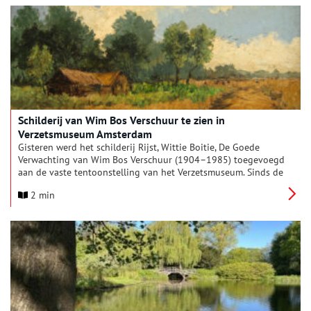
toenmalige Wieringermeerschool in Slootdorp, is nu zelfs een
straat vernoemd.
Schilderij van Wim Bos Verschuur te zien in
Verzetsmuseum Amsterdam
Gisteren werd het schilderij Rijst, Wittie Boitie, De Goede
Verwachting van Wim Bos Verschuur (1904–1985) toegevoegd
aan de vaste tentoonstelling van het Verzetsmuseum. Sinds de
opening van de afdeling over de Tweede Wereldoorlog in de
2 min
voormalige Nederlandse koloniën in 2024, vertelt het museum
over Bos Verschuurs politieke strijd voor onafhankelijkheid in
Suriname. Met dit door kunstenaar Kenneth Beeker in
bruikleen gegeven werk, komt nu ook zijn artistieke kant aan
bod.