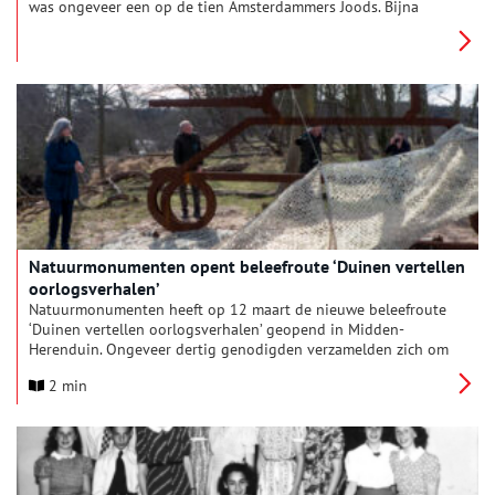
was ongeveer een op de tien Amsterdammers Joods. Bijna
80.000 mensen. Ze droegen sterk bij aan het karakter van de
stad. Opmerkelijk genoeg is het exacte aantal slachtoffers
onduidelijk.
Natuurmonumenten opent beleefroute ‘Duinen vertellen
oorlogsverhalen’
Natuurmonumenten heeft op 12 maart de nieuwe beleefroute
‘Duinen vertellen oorlogsverhalen’ geopend in Midden-
Herenduin. Ongeveer dertig genodigden verzamelden zich om
11.00 uur bij de parkeerplaats bij de gedempte tankgracht.
2 min
Tijdens een korte tocht maakten zij kennis met de nieuwe
route, waarin natuur, erfgoed en educatie op een
vernieuwende manier samenkomen.