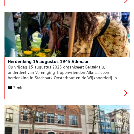
oorlog – een tijd van vreugde, hoop, verdriet en
doorzettingskracht.
Herdenking 15 augustus 1945 Alkmaar
Op vrijdag 15 augustus 2025 organiseert BersaMaju,
onderdeel van Vereniging Tropenvrienden Alkmaar, een
herdenking in Stadspark Oosterhout en de Wijkboerderij in
Alkmaar. Iedereen die stil wil staan bij deze historische dag is
2 min
van harte welkom. Op 15 augustus herdenkt Nederland de
capitulatie van Japan, waarmee in 1945 de Tweede
Wereldoorlog voor het Koninkrijk der Nederlanden officieel tot
een einde kwam. Tijdens de plechtigheid worden alle
slachtoffers van de Japanse bezetting in Zuid-Oost Azië
herdacht.