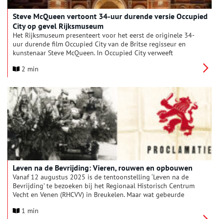
‌Steve McQueen vertoont 34-uur durende versie Occupied
City op gevel Rijksmuseum
Het Rijksmuseum presenteert voor het eerst de originele 34-
uur durende film Occupied City van de Britse regisseur en
kunstenaar Steve McQueen. In Occupied City verweeft
McQueen, die een Oscar won voor zijn film 12 Years a Slave, de
2 min
littekens van de Tweede Wereldoorlog met het hedendaagse
ritme van Amsterdam. De film is gebaseerd op Bianca Stigters
Atlas van een Bezette Stad. Amsterdam 1940-1945. Het werk
wordt non-stop vertoond op de gevel van het Rijksmuseum en
wordt daardoor onderdeel van het dagelijks leven in de stad.
Leven na de Bevrijding: Vieren, rouwen en opbouwen
Vanaf 12 augustus 2025 is de tentoonstelling ‘Leven na de
Bevrijding’ te bezoeken bij het Regionaal Historisch Centrum
Vecht en Venen (RHCVV) in Breukelen. Maar wat gebeurde
erna? Hoe zagen de maanden en jaren na de bevrijding eruit?
1 min
Deze tentoonstelling geeft een inkijkje in de periode na de