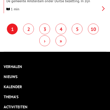
De gemeente Amsterdam onder Duitse bezetting. In zijn
onderzoek laat hij zien hoe bestuurders en ambtenaren van de
1 min
gemeente Amsterdam tijdens de Duitse bezetting (1940–1945)
vrijwel zonder uitzondering gehoor gaven aan de verzoeken
van de bezetter.
1
2
3
4
5
10
›
»
VERHALEN
NIEUWS
KALENDER
THEMA’S
ACTIVITEITEN