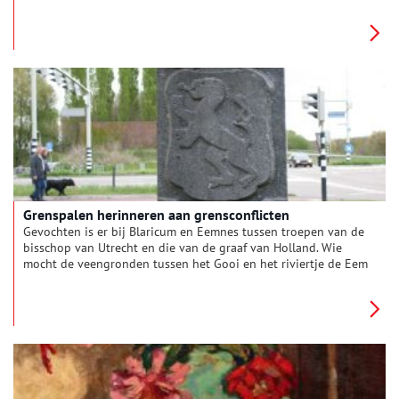
meter verlaagd. Tegenwoordig is Zanderij Crailoo in handen
van het Goois Natuurreservaat, dat er ‘nieuwe natuur’
realiseert.
Grenspalen herinneren aan grensconflicten
Gevochten is er bij Blaricum en Eemnes tussen troepen van de
bisschop van Utrecht en die van de graaf van Holland. Wie
mocht de veengronden tussen het Gooi en het riviertje de Eem
ontginnen? Na veel gedoe viel midden 14e eeuw het besluit
een paal te slaan die de grens zou aangeven. Een paal met
daarop de Hollandse leeuw. Een Leeuwenpaal dus.