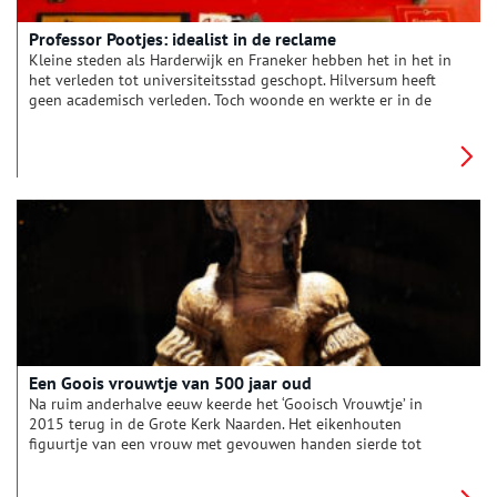
Professor Pootjes: idealist in de reclame
Kleine steden als Harderwijk en Franeker hebben het in het in
het verleden tot universiteitsstad geschopt. Hilversum heeft
geen academisch verleden. Toch woonde en werkte er in de
naoorlogse jaren een ‘professor’. Dat was Johannes Willem
Pootjes, die zichzelf professor noemde. Hij was de oprichter
van de Bijzondere Universiteit van Cultusvrije
Christusbelijders ‘Tres Faciunt Collegium’. Het doel van zijn
universiteit was ‘een verbintenis tot stand brengen tussen
juristen en godgeleerden ter verkrijging van een hogere
jurisdictie’.
Een Goois vrouwtje van 500 jaar oud
Na ruim anderhalve eeuw keerde het ‘Gooisch Vrouwtje’ in
2015 terug in de Grote Kerk Naarden. Het eikenhouten
figuurtje van een vrouw met gevouwen handen sierde tot
1862 het hoofdorgel van de kerk. Maar wie was deze dame
precies en welke omzwervingen heeft ze meegemaakt?