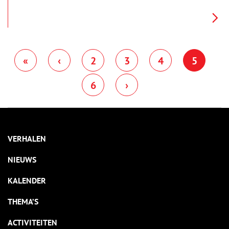
was er veel behoefte aan zand. De VOC gebruikte het zand als
ballast in schepen en bouwde er in het Verre Oosten kades
mee. Later gebruikten aannemers het zand om huizen te
bouwen en wegen en spoorwegen aan te leggen.
«
‹
2
3
4
5
6
›
VERHALEN
NIEUWS
KALENDER
THEMA’S
ACTIVITEITEN