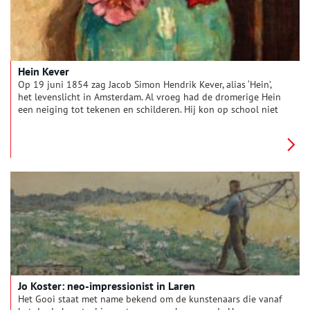
Hein Kever
Op 19 juni 1854 zag Jacob Simon Hendrik Kever, alias ‘Hein’,
het levenslicht in Amsterdam. Al vroeg had de dromerige Hein
een neiging tot tekenen en schilderen. Hij kon op school niet
makkelijk meekomen en het ontbrak hem aan belangstelling
voor de zakelijke en nuchtere dingen in het leven. Zijn moeder
was bevriend met de familie van Jozef Israels en besloot de
oude meester-schilder om hulp te vragen. Israels bemiddelde
meerdere malen voor de jonge Kever, die zou uitgroeien tot
één van de bekendste Larense schilders.
Jo Koster: neo-impressionist in Laren
Het Gooi staat met name bekend om de kunstenaars die vanaf