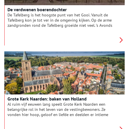
De verdwenen boerendochter
De Tafelberg is het hoogste punt van het Gooi. Vanuit de
Tafelberg kon je tot ver in de omgeving kijken. Op de arme
zandgronden rond de Tafelberg groeide niet veel. ’s Avonds
vertelden de erfgooiers rond het vuur elkaar spannende
vehalen. Een van die verhalen ging over de verdwenen
boerendocher Machteld.
Grote Kerk Naarden: baken van Holland
Al ruim vijf eeuwen lang speelt Grote Kerk Naarden een
belangrijke rol in het leven van de vestingbewoners. Ze
vonden hier hoop, geloof en liefde en deelden er intieme
momenten zoals doop, huwelijk en overlijden. De gotische
basiliek is tussen 1380 en 1479 gebouwd en heeft de