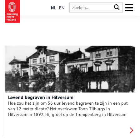
NL
EN
Levend begraven in Hilversum
Hoe zou het zijn om 56 uur levend begraven te zijn in een put
van 12 meter diepte? Het overkwam Toon Tilburgs in
Hilversum in 1892. Hij groef op de Trompenberg in Hilversum
een zogenaamde welput. In zo’n put werd een pomp geplaatst
die het grondwater naar boven water haalde. De put werd
gemaakt van in elkaar sluitende duigen, gebogen houten
planken. Die werden bij elkaar gehouden door een houten of