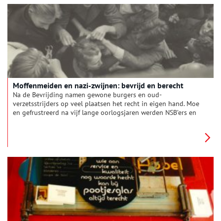
ijzeren band. Zo ontstond een kuip. Het werk was niet zonder
risico, zeker niet in de zanderige en hooggelegen
Trompenberg waar diep gegraven moest worden om het
grondwater te bereiken.
Moffenmeiden en nazi-zwijnen: bevrijd en berecht
Na de Bevrijding namen gewone burgers en oud-
verzetsstrijders op veel plaatsen het recht in eigen hand. Moe
en gefrustreerd na vijf lange oorlogsjaren werden NSB’ers en
andere collaborateurs eens flink op hun plaats gezet. Hoge
bestuurders werden gevangen genomen, ‘moffenmeiden’
hardhandig kaalgeschoren. Nu gold het recht van de sterksten.