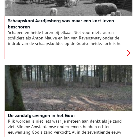
Schaapskooi Aardjesberg was maar een kort leven
beschoren
Schapen en heide horen bij elkaar. Niet voor niets waren
schilders als Anton Mauve en Jan van Ravenswaay onder de
indruk van de schaapskuddes op de Gooise heide. Toch is het
niet vanzelfsprekend om grazende schapen op de heide te
zien. Lange tijd liepen er geen schapen op de Gooise heide.
Totdat de Larense architect Wouter Hamdorff in 1935 opdracht
kreeg een schaapskooi met een herderswoning te bouwen op
de Aardjesberg.
De zandafgravingen in het Gooi
Rijk worden is niet iets waar je meteen aan denkt als je zand
ziet. Slimme Amsterdamse ondernemers hebben echter
eeuwenlang Goois zand verkocht. Al in de zeventiende eeuw