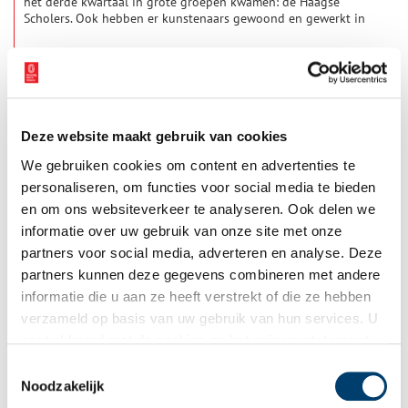
het derde kwartaal in grote groepen kwamen: de Haagse
Scholers. Ook hebben er kunstenaars gewoond en gewerkt in
het Gooi die tot de tweede generatie vernieuwers behoorden:
Ferdinand Hart Nibbrig, Jan Sluijters, maar ook kunstenares Jo
Koster zijn hier sprekende voorbeelden van.
Deze website maakt gebruik van cookies
We gebruiken cookies om content en advertenties te
personaliseren, om functies voor social media te bieden
en om ons websiteverkeer te analyseren. Ook delen we
informatie over uw gebruik van onze site met onze
Landgoed Gooilust
partners voor social media, adverteren en analyse. Deze
De oorspronkelijke naam voor het terrein is Rondombedrogen.
partners kunnen deze gegevens combineren met andere
De eerste bebouwing bestaat uit twee hofsteden. Het huidige
informatie die u aan ze heeft verstrekt of die ze hebben
Gooilust is gebouwd rond 1778-1786 door Gerrit Corver
Hooft. Het landgoed werd in 1934 nagelaten door Louise Six
verzameld op basis van uw gebruik van hun services. U
aan Natuurmonumenten. Gooilust is de grootste buitenplaats
gaat akkoord met de cookies en het
privacystatement
van ’s-Graveland. Het heeft veel moois te bieden voor de
als u onze website blijft gebruiken.
wandelaar. Een fraaie ommuurde siertuin, een sterrenbos, een
Toestemmingsselectie
onlangs opnieuw aangelegd rondeel, en een
Noodzakelijk
rododendronvallei.