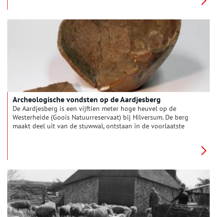
afgelopen eeuwen nogal wat meegemaakt. Oorlogen,
revoluties en verbouwingen zijn de revue gepasseerd. Het
kerkgebouw is een vat vol bewogen geschiedenis en een bron
van boeiende verhalen.
Archeologische vondsten op de Aardjesberg
De Aardjesberg is een vijftien meter hoge heuvel op de
Westerheide (Goois Natuurreservaat) bij Hilversum. De berg
maakt deel uit van de stuwwal, ontstaan in de voorlaatste
ijstijd zo’n 150.000 jaar geleden. De Aardjesberg is altijd al een
bijzondere plek geweest. Al voor de laatste ijstijd die ongeveer
10.000 jaar geleden eindigde, heeft de prehistorische mens
hier sporen achtergelaten.