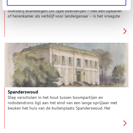
Op buitenplaats Boekesteyn staat de zeventiende-eeuwse
boerderij Brambergen. Dit type boerderijen – met een opkamer
of herenkamer als verblijf voor landeigenaar – is het vroegste
soort bebouwing op de nieuwe ’s-Gravelandse polder. De grote
statige herenhuizen zouden pas later verrijzen. In de boerderij
is nu het bezoekerscentrum van de Gooi- en Vechtstreek van
de Vereniging Natuurmonumenten gevestigd.
Spanderswoud
Diep verscholen in het hout tussen boompartijen en
rododendrons ligt aan het eind van een lange oprijlaan met
beuken het huis van de buitenplaats Spanderswoud. Het
landgoed, dat sinds 1957 het eigendom is van
Natuurmonumenten, is vooral bekend vanwege het wandelbos
met waterpartijen en kronkelende paden.