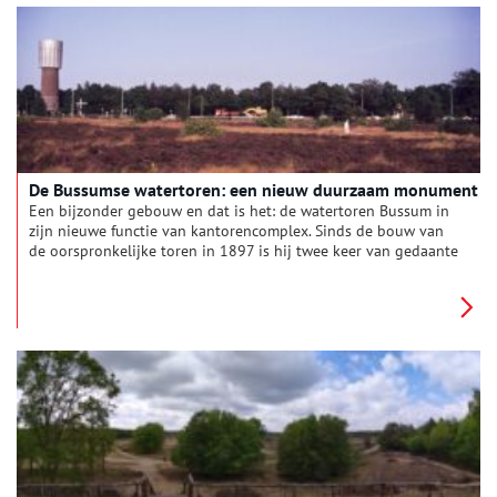
De Bussumse watertoren: een nieuw duurzaam monument
Een bijzonder gebouw en dat is het: de watertoren Bussum in
zijn nieuwe functie van kantorencomplex. Sinds de bouw van
de oorspronkelijke toren in 1897 is hij twee keer van gedaante
verwisseld. Maar altijd is de toren een herkenbaar en markant
baken voor Bussum gebleven. Water speelt nog altijd een
bijzondere rol in dit meest duurzame kantoorgebouw van
Nederland.