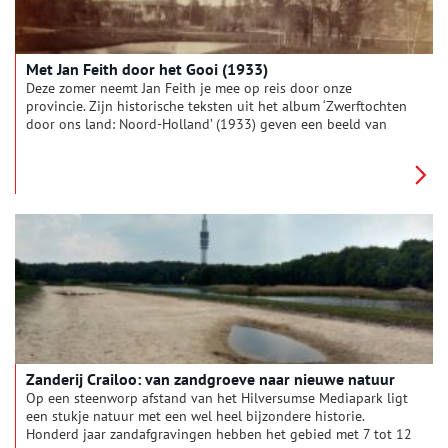
Met Jan Feith door het Gooi (1933)
Deze zomer neemt Jan Feith je mee op reis door onze
provincie. Zijn historische teksten uit het album ‘Zwerftochten
door ons land: Noord-Holland’ (1933) geven een beeld van
zonnige duinen, drukke pleinen en pittoreske polders. Deze
week: ‘Door Gooiland op stap!’
Zanderij Crailoo: van zandgroeve naar nieuwe natuur
Op een steenworp afstand van het Hilversumse Mediapark ligt
een stukje natuur met een wel heel bijzondere historie.
Honderd jaar zandafgravingen hebben het gebied met 7 tot 12