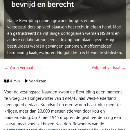
bevrijd en berecht
Na de Bevrijding namen gewone burgers en oud-
verzetsstrijders op veel plaatsen het recht in eigen hand. Moe
en gefrustreerd na vijf lange oorlogsjaren werden NSB’ers en
andere collaborateurs eens flink op hun plaats gezet. Hoge
bestuurders werden gevangen genomen, ‘moffenmeiden’
hardhandig kaalgeschoren. Nu gold het recht van de sterksten.
← Vorig verhaal
Volgend verhaal →
4 min
Voorlezen
Voor de vestingstad Naarden kwam de Bevrijding geen moment
te vroeg. De Hongerwinter van 1944/45 had West-Nederland
geen goed gedaan. Brandstof en eten waren haast niet meer te
krijgen, meer dan 20.000 mensen stierven door kou en
ondervoeding. Op 2 mei 1945 dropten de geallieerden nog een
laatste maal voedsel boven Naarden. Bewoners van de