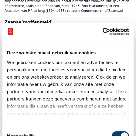
zogenaamde Moffenmeiden (van collaboratie verdachte vrouwen) kaalgeknipt en
of geschoren, zoals hier in Zaandam, 6 mei 1945. Foto is afkomstig uit een
fotoalbum van P.P. de Jong (1894-1955), collectie Gemeentearchief Zaanstad.
Zaanse ‘moffenmeid’
Je kunt je afvragen of het kaalscheren van een man als Wijn
tijdens de warme julimaand nu echt zo wreed was. Voor vrouwen,
wiens schoonheid toch vaak werd opgehangen aan hun sierlijke
lokken, was deze straf vele malen erger. In de dagen na de
Deze website maakt gebruik van cookies
Bevrijding ondergingen vele meisjes en vrouwen die zich hadden
We gebruiken cookies om content en advertenties te
ingelaten met nazi-soldaten, de zogenaamde ‘moffenmeiden’, dit
personaliseren, om functies voor social media te bieden
lot. Ze werden op straat in de kraag gegrepen en door
en om ons websiteverkeer te analyseren. Ook delen we
ongetrainde handen kaalgeknipt, vaak voor een groot aantal
informatie over uw gebruik van onze site met onze
toegestroomde toeschouwers. De maanden erna konden ze niet
partners voor social media, adverteren en analyse. Deze
over straat lopen zonder uitgescholden te worden.
partners kunnen deze gegevens combineren met andere
Op een foto uit de Zaanstreek is te zien hoe een tienermeisje de
informatie die u aan ze heeft verstrekt of die ze hebben
dag na de Bevrijding hardhandig wordt kaalgeknipt. Opvallend is
verzameld op basis van uw gebruik van hun services. U
de jonge leeftijd van haar belagers, stuk voor stuk jongens die
gaat akkoord met de cookies en het
privacystatement
veel plezier lijken te hebben in de vernedering. De middelste
als u onze website blijft gebruiken.
Toestemmingsselectie
jongen op de foto lijkt zelfs een mes in zijn hand te hebben in
Noodzakelijk