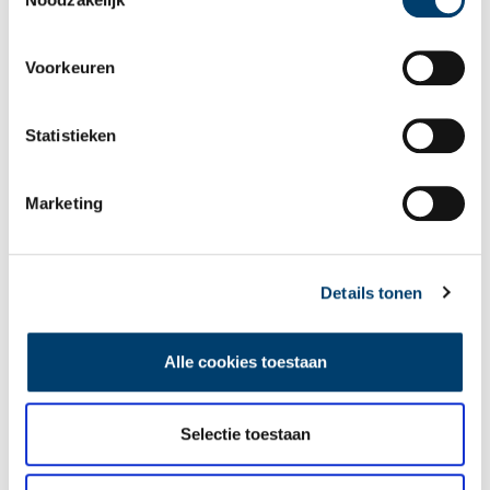
plaats van een schaar. Met zijn linkerhand trekt hij een korte lok
haar omhoog, terwijl zijn rechterhand het mes in de aanslag
houdt. Terecht of niet, er waren destijds ook stemmen te horen
Voorkeuren
tegen dit gedachteloos botvieren van frustratie: ‘De moffen zijn
weg, maar hun manieren nog niet.’ De nieuw verworven vrijheid
was nu eenmaal voor iedereen weer even wennen.
Statistieken
De twee foto’s uit dit artikel behoren tot de selectie van de 50
meest aansprekende oorlogsfoto’s van Noord-Holland. Deze
Marketing
selectie is op 15 januari 2020 in het provinciehuis te Haarlem
gepresenteerd. Een stemming zal uitwijzen welke Noord-
Hollandse foto’s zullen meedingen naar de nationale selectie van
100 oorlogsfoto’s die eind maart bekendgemaakt wordt. Houd de
Details tonen
website van
in100fotos.nl
in de gaten om op de hoogte te blijven
van de selectieprocedure.
Alle cookies toestaan
Tekst:
Sarah Remmerts de Vries
Publicatiedatum: 21/01/2020
Selectie toestaan