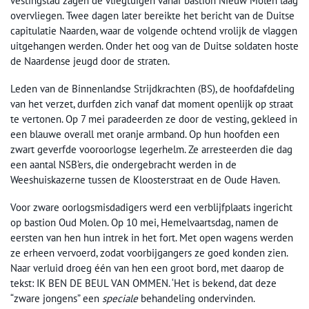
vestingstad zagen de vliegtuigen vanaf bastion Nieuw Molen laag
overvliegen. Twee dagen later bereikte het bericht van de Duitse
capitulatie Naarden, waar de volgende ochtend vrolijk de vlaggen
uitgehangen werden. Onder het oog van de Duitse soldaten hoste
de Naardense jeugd door de straten.
Leden van de Binnenlandse Strijdkrachten (BS), de hoofdafdeling
van het verzet, durfden zich vanaf dat moment openlijk op straat
te vertonen. Op 7 mei paradeerden ze door de vesting, gekleed in
een blauwe overall met oranje armband. Op hun hoofden een
zwart geverfde vooroorlogse legerhelm. Ze arresteerden die dag
een aantal NSB’ers, die ondergebracht werden in de
Weeshuiskazerne tussen de Kloosterstraat en de Oude Haven.
Voor zware oorlogsmisdadigers werd een verblijfplaats ingericht
op bastion Oud Molen. Op 10 mei, Hemelvaartsdag, namen de
eersten van hen hun intrek in het fort. Met open wagens werden
ze erheen vervoerd, zodat voorbijgangers ze goed konden zien.
Naar verluid droeg één van hen een groot bord, met daarop de
tekst: IK BEN DE BEUL VAN OMMEN. ‘Het is bekend, dat deze
“zware jongens” een
speciale
behandeling ondervinden.