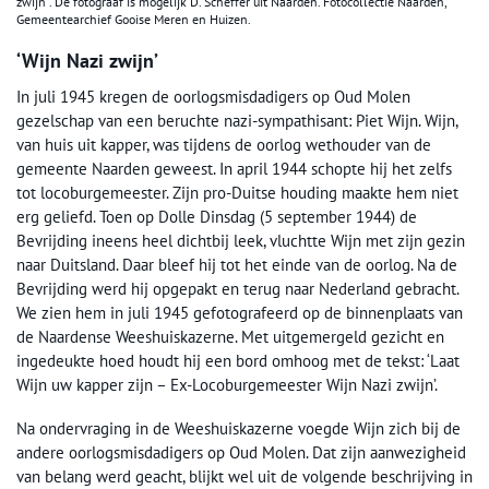
zwijn”. De fotograaf is mogelijk D. Scheffer uit Naarden. Fotocollectie Naarden,
Gemeentearchief Gooise Meren en Huizen.
‘Wijn Nazi zwijn’
In juli 1945 kregen de oorlogsmisdadigers op Oud Molen
gezelschap van een beruchte nazi-sympathisant: Piet Wijn. Wijn,
van huis uit kapper, was tijdens de oorlog wethouder van de
gemeente Naarden geweest. In april 1944 schopte hij het zelfs
tot locoburgemeester. Zijn pro-Duitse houding maakte hem niet
erg geliefd. Toen op Dolle Dinsdag (5 september 1944) de
Bevrijding ineens heel dichtbij leek, vluchtte Wijn met zijn gezin
naar Duitsland. Daar bleef hij tot het einde van de oorlog. Na de
Bevrijding werd hij opgepakt en terug naar Nederland gebracht.
We zien hem in juli 1945 gefotografeerd op de binnenplaats van
de Naardense Weeshuiskazerne. Met uitgemergeld gezicht en
ingedeukte hoed houdt hij een bord omhoog met de tekst: ‘Laat
Wijn uw kapper zijn – Ex-Locoburgemeester Wijn Nazi zwijn’.
Na ondervraging in de Weeshuiskazerne voegde Wijn zich bij de
andere oorlogsmisdadigers op Oud Molen. Dat zijn aanwezigheid
van belang werd geacht, blijkt wel uit de volgende beschrijving in