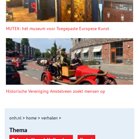
MUTEK: hét museum voor Toegepaste Europese Kunst
Historische Vereniging Amstelveen zoekt mensen op
onh.nl
>
home
>
verhalen
>
Thema