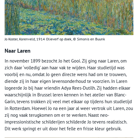
Jo Koster, Korenveld, 1914 Olieverf op doek, © Simonis en Buunk
Naar Laren
In november 1899 bezocht Jo het Gooi. Zij ging naar Laren, om
zich daar ‘volledig’ aan haar vak te wijden. Haar studietijd was
voorbij en nu, omdat Jo geen directe wens had om te trouwen,
diende zij in haar eigen levensonderhoud te voorzien. In Laren
logeerde Jo bij haar vriendin Adya Rees-Dutilh. Zij hadden elkaar
waarschijnlijk in Brussel leren kennen in het atelier van Blanc-
Garin, tevens trokken zij veel met elkaar op tijdens hun studietijd
in Rotterdam. Hoewel Jo na een jaar al weer vertrok uit Laren, zou
zij nog vaak terugkomen om er te werken. Naast neo-
impressionistische schilderijen schilderde Jo tevens realistisch.
Dit werk springt er uit door het felle en frisse kleur gebruik.