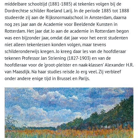
middelbare schooltijd (1881-1885) al tekenles volgen bij de
Dordrechtse schilder Roeland Larij. In de periode 1885 tot 1888
studeerde zij aan de Rijksnormaalschool in Amsterdam, daarna
nog zes jaar aan de Academie voor Beeldende Kunsten in
Rotterdam. Het jaar dat Jo aan de academie in Rotterdam begon
was een bijzonder jaar, omdat dat jaar voor het eerst studenten
niet alleen tekenlessen konden volgen, maar tevens
schilderonderwijs kregen. Jo kreeg daar les van de hoofdleraar
tekenen Professor Jan Striening (1827-1903) en van de
hoofdleraar voor de ‘groot-pleister en naak-klassen’ Alexander H.R.
van Maasdijk. Na haar studies reisde Jo erg veel. Zij verbleef
onder andere enige tijd in Brussel en Parijs.