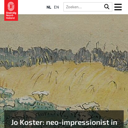
NL
EN
Jo Koster: neo-impressionist in