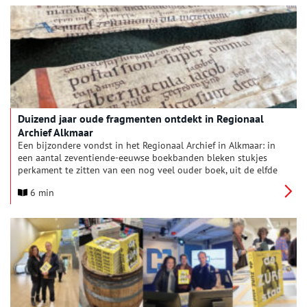
te begrijpen?
Duizend jaar oude fragmenten ontdekt in Regionaal
Archief Alkmaar
Een bijzondere vondst in het Regionaal Archief in Alkmaar: in
een aantal zeventiende-eeuwse boekbanden bleken stukjes
perkament te zitten van een nog veel ouder boek, uit de elfde
eeuw. De fragmenten zijn in één klap de oudste stukken van
6 min
het archief. De ontdekking is mogelijk een sleutel tot de
oplossing van een Europees mysterie. Fragmenten van
hetzelfde handgeschreven boek – misschien zelfs een vorstelijk
exemplaar – werden namelijk eerder gevonden in Engeland,
Duitsland en Polen.