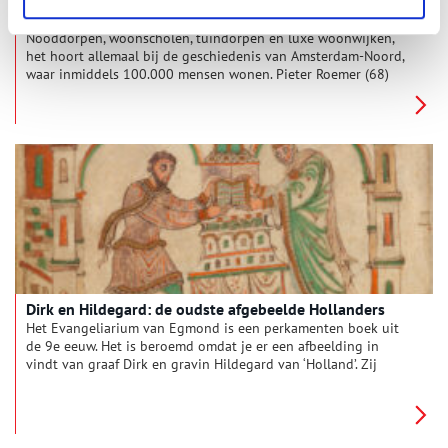
aan het IJ
Nooddorpen, woonscholen, tuindorpen en luxe woonwijken,
het hoort allemaal bij de geschiedenis van Amsterdam-Noord,
waar inmiddels 100.000 mensen wonen. Pieter Roemer (68)
woont er en mag over zijn stadsdeel graag boekjes maken, die
hij in eigen beheer uitgeeft.
Dirk en Hildegard: de oudste afgebeelde Hollanders
Het Evangeliarium van Egmond is een perkamenten boek uit
de 9e eeuw. Het is beroemd omdat je er een afbeelding in
vindt van graaf Dirk en gravin Hildegard van ‘Holland’. Zij
lieten die afbeelding er rond het jaar 975 in zetten. Meer dan
1000 jaar later zijn Dirk en Hildegard de oudste Nederlanders
van wie een afbeelding bestaat.