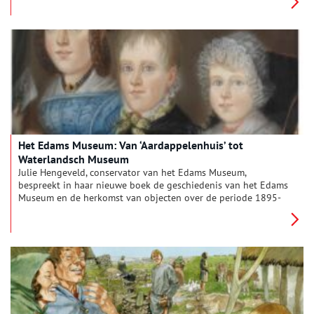
Het Edams Museum: Van ‘Aardappelenhuis’ tot
Waterlandsch Museum
Julie Hengeveld, conservator van het Edams Museum,
bespreekt in haar nieuwe boek de geschiedenis van het Edams
Museum en de herkomst van objecten over de periode 1895-
1914. Elk object, elk sierbord, meubelstuk, schilderij of boek
vertelt een verhaal over de schenker en bruikleengever;
verhalen die zijn te reconstrueren aan de hand van het
bewaard gebleven rijke museumarchief.