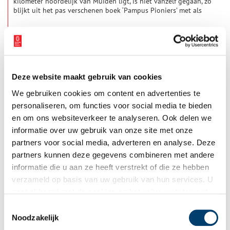
kilometer noordelijk van Muiden ligt, is niet vanzelf gegaan, zo
blijkt uit het pas verschenen boek ‘Pampus Pioniers’ met als
ondertitel ‘Zij die het forteiland van de ondergang hebben
gered’.
Deze website maakt gebruik van cookies
We gebruiken cookies om content en advertenties te
personaliseren, om functies voor social media te bieden
en om ons websiteverkeer te analyseren. Ook delen we
informatie over uw gebruik van onze site met onze
Het verdwenen prijsboek
partners voor social media, adverteren en analyse. Deze
Fokke van der Meer (1936) is geboren en getogen in
partners kunnen deze gegevens combineren met andere
Amsterdam en woont sinds 1963 in Noorwegen. Toen hij in
informatie die u aan ze heeft verstrekt of die ze hebben
1998 met vervroegd pensioen ging wist hij precies wat hij zou
gaan doen: onderzoek naar de geschiedenis van zowel
verzameld op basis van uw gebruik van hun services. U
Noorwegen als Amsterdam. Van prijsboeken had hij nog nooit
gaat akkoord met de cookies en het
privacystatement
gehoord totdat er in 2006 één opdook in Trondheim. Deze
als u onze website blijft gebruiken.
bijzondere boeken waren de beloning voor de beste leerlingen
Toestemmingsselectie
aan de Latijnse scholen in Nederland. Meneer van der Meer
Noodzakelijk
vertelt ons er meer over in dit verhaal.