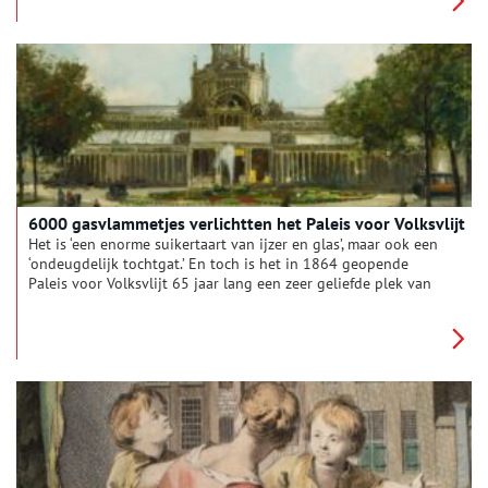
Oorlog en Duitse soldaten die bunkers in het landschap
opwierpen. Hierover gaat het nieuwe boek ‘2000 jaar strijd in
het Oer-IJ landschap’.
6000 gasvlammetjes verlichtten het Paleis voor Volksvlijt
Het is ‘een enorme suikertaart van ijzer en glas’, maar ook een
‘ondeugdelijk tochtgat.’ En toch is het in 1864 geopende
Paleis voor Volksvlijt 65 jaar lang een zeer geliefde plek van
vermaak aan het Amsterdamse Frederiksplein. Tot een alles
verzengende brand daar een eind aan maakt.