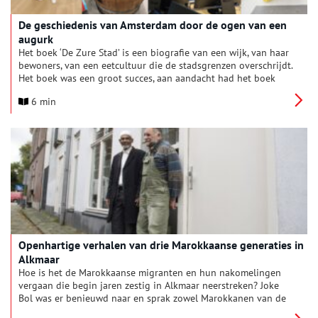
De geschiedenis van Amsterdam door de ogen van een
augurk
Het boek ‘De Zure Stad’ is een biografie van een wijk, van haar
bewoners, van een eetcultuur die de stadsgrenzen overschrijdt.
Het boek was een groot succes, aan aandacht had het boek
geen tekort. Het artikel over het boek was niet alleen het
6 min
meest gelezen artikel op Oneindig Noord-Holland, maar kreeg
nog een interessant staartje.
Openhartige verhalen van drie Marokkaanse generaties in
Alkmaar
Hoe is het de Marokkaanse migranten en hun nakomelingen
vergaan die begin jaren zestig in Alkmaar neerstreken? Joke
Bol was er benieuwd naar en sprak zowel Marokkanen van de
eerste, tweede als derde generatie.