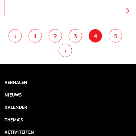
dorpen in het gebied opgeslokt, maar de daglonerswoning van
de familie De Rooij is blijven staan. Nu hebben de kinderen en
kleinkinderen van Wout en Jo uitzicht op de vliegtuigen die
opstijgen vanaf de Buitenveldertbaan: ‘Een prachtgezicht’.
‹
1
2
3
4
5
›
VERHALEN
NIEUWS
KALENDER
THEMA’S
ACTIVITEITEN