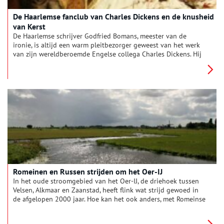
De Haarlemse fanclub van Charles Dickens en de knusheid
van Kerst
De Haarlemse schrijver Godfried Bomans, meester van de
ironie, is altijd een warm pleitbezorger geweest van het werk
van zijn wereldberoemde Engelse collega Charles Dickens. Hij
werkte niet alleen aan vertalingen mee, die via de Prisma-
edities een grote verspreiding kregen, maar richtte ook de
Haarlem Branch op van het illustere The International Dickens
Fellowship.
Romeinen en Russen strijden om het Oer-IJ
In het oude stroomgebied van het Oer-IJ, de driehoek tussen
Velsen, Alkmaar en Zaanstad, heeft flink wat strijd gewoed in
de afgelopen 2000 jaar. Hoe kan het ook anders, met Romeinse
garnizoenen die de opstandige Friezen probeerden te
onderdrukken, Spaanse invasielegers tijdens de Tachtigjarige