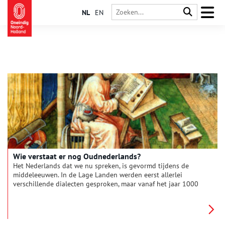
NL
EN
Wie verstaat er nog Oudnederlands?
Het Nederlands dat we nu spreken, is gevormd tijdens de
middeleeuwen. In de Lage Landen werden eerst allerlei
verschillende dialecten gesproken, maar vanaf het jaar 1000
raakte het Oudnederlands langzaam dominant. Vanaf dat
moment komen we ook steeds meer geschreven bronnen
tegen in deze voorloper van onze taal. Maar hoe zag het
Oudnederlands er eigenlijk uit? En is het voor ons nog steeds