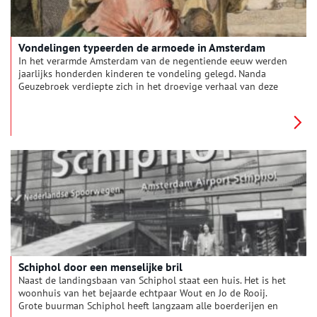
Vondelingen typeerden de armoede in Amsterdam
In het verarmde Amsterdam van de negentiende eeuw werden
jaarlijks honderden kinderen te vondeling gelegd. Nanda
Geuzebroek verdiepte zich in het droevige verhaal van deze
kinderen. Haar onderzoek resulteerde in een boek en een
bijzondere tentoonstelling, die tot 4 oktober 2020 in het
Amsterdamse Stadsarchief te zien is.
Schiphol door een menselijke bril
Naast de landingsbaan van Schiphol staat een huis. Het is het
woonhuis van het bejaarde echtpaar Wout en Jo de Rooij.
Grote buurman Schiphol heeft langzaam alle boerderijen en