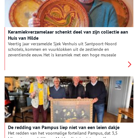
Keramiekverzamelaar schenkt deel van zijn collectie aan
Huis van Hilde
Veertig jaar verzamelde Sjek Venhuis uit Santpoort-Noord
schotels, kommen en vuurklokken uit de zestiende en
zeventiende eeuw. Het is keramiek met een hoge museale
waarde, maar omdat ook Sjek niet het eeuwige leven heeft,
schonk hij een groot deel van zijn collectie aan archeologisch
museum Huis van Hilde in Castricum.
De redding van Pampus liep niet van een leien dakje
Het redden van het voormalige forteiland Pampus, dat 3,5