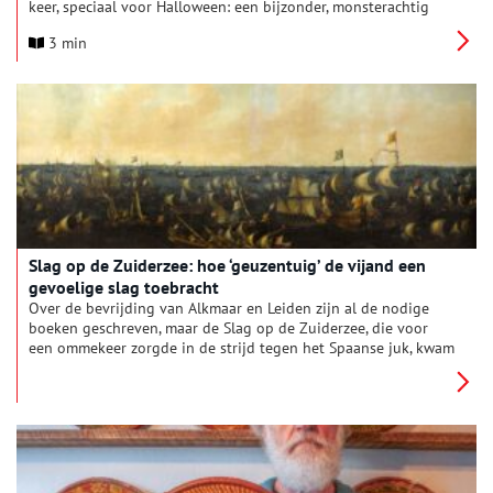
keer, speciaal voor Halloween: een bijzonder, monsterachtig
exemplaar van de “Cronyke van Holland” uit het archief van de
3 min
Familie Van Foreest. We kennen allemaal het monster van
Frankenstein: het door Victor Frankenstein gecreëerde wezen
uit Mary Shelley’s boek, een “prachtig monster” dat bestaat uit
aan elkaar genaaide delen afkomstig van verschillende
lichamen. In het archief van de Familie van Foreest,
ondergebracht bij het Regionaal Archief, zit een bijzonder
middeleeuws handschrift dat ons deed denken aan dat
monster: de “Cronyke van Holland”.
Slag op de Zuiderzee: hoe ‘geuzentuig’ de vijand een
gevoelige slag toebracht
Over de bevrijding van Alkmaar en Leiden zijn al de nodige
boeken geschreven, maar de Slag op de Zuiderzee, die voor
een ommekeer zorgde in de strijd tegen het Spaanse juk, kwam
er tot nu toe bekaaid vanaf. De publicatie van een nieuw boek
moet in deze lacune voorzien. Dit is deel twee uit een serie van
drie.