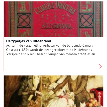
De typetjes van Hildebrand
Achterin de verzameling verhalen van de beroemde Camera
Obscura (1839) wordt de lezer getrakteerd op Hildebrands
‘verspreide stukken’: beschrijvingen van mensen, tradities en
landschappen uit zijn eigen tijd. Naast ‘het Noordbrabantsche
meisje’, ‘de Limburgsche voerman’ en ‘de Leidsche peuëraar’
vindt men er typeringen van boeren en vissers uit Noord-
Holland. Wat vertellen deze beschrijvingen over hun tijd?