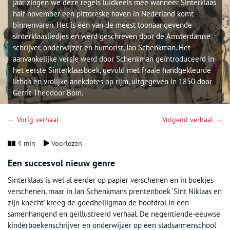
jaar zingen we deze regels luidkeels mee wanneer Sinterklaas
half november een pittoreske haven in Nederland komt
binnenvaren. Het is één van de meest toonaangevende
sinterklaasliedjes en werd geschreven door de Amsterdamse
schrijver, onderwijzer en humorist, Jan Schenkman. Het
aanvankelijke versje werd door Schenkman geïntroduceerd in
het eerste Sinterklaasboek, gevuld met fraaie handgekleurde
litho's en vrolijke anekdotes op rijm, uitgegeven in 1850 door
Gerrit Theodoor Bom.
← Vorig verhaal
Volgend verhaal →
4 min
Voorlezen
Een succesvol nieuw genre
Sinterklaas is wel al eerder op papier verschenen en in boekjes
verschenen, maar in Jan Schenkmans prentenboek ‘Sint Niklaas en
zijn knecht’ kreeg de goedheiligman de hoofdrol in een
samenhangend en geïllustreerd verhaal. De negentiende-eeuwse
kinderboekenschrijver en onderwijzer op een stadsarmenschool