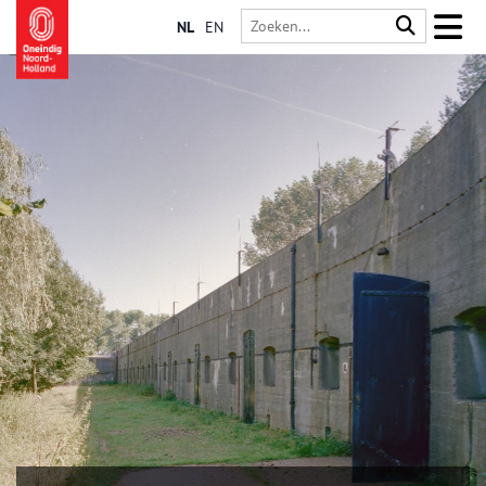
NL
EN