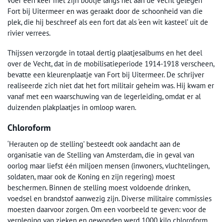
voer een keer met zijn bootje langs het aan de Vecht gelegen
Fort bij Uitermeer en was geraakt door de schoonheid van die
plek, die hij beschreef als een fort dat als ‘een wit kasteel’ uit de
rivier verrees.
Thijssen verzorgde in totaal dertig plaatjesalbums en het deel
over de Vecht, dat in de mobilisatieperiode 1914-1918 verscheen,
bevatte een kleurenplaatje van Fort bij Uitermeer. De schrijver
realiseerde zich niet dat het fort militair geheim was. Hij kwam er
vanaf met een waarschuwing van de legerleiding, omdat er al
duizenden plakplaatjes in omloop waren.
Chloroform
‘Herauten op de stelling’ besteedt ook aandacht aan de
organisatie van de Stelling van Amsterdam, die in geval van
oorlog maar liefst één miljoen mensen (inwoners, vluchtelingen,
soldaten, maar ook de Koning en zijn regering) moest
beschermen. Binnen de stelling moest voldoende drinken,
voedsel en brandstof aanwezig zijn. Diverse militaire commissies
moesten daarvoor zorgen. Om een voorbeeld te geven: voor de
verpleging van zieken en gewonden werd 1000 kilo chloroform