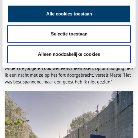
geestenverdrijvers
in het fort bivakkeerden. De paragnosten
hadden een vrouw zien hangen en een baby horen huilen. En
Alle cookies toestaan
alsof dat nog niet genoeg drama was, meldden ze dat er in het
fort ook nog een kantinejuffrouw was verkracht, wier geest nog
steeds door het fort dwaalde. ‘Zelf heb ik nooit geesten gezien in
Selectie toestaan
het fort,’ laat de voormalige bewoonster nuchter weten. Dat
wordt bevestigd door Jim Maste, die jarenlang als leermeester
voor Stichting Herstelling werkte. De stichting begeleidt
Alleen noodzakelijke cookies
jongeren die de forten opknappen en zo een vak leren. De
paragnosten zeiden dat ze de fortgeest hadden gezien. Dat
wilden de jongeren ook wel eens meemaken. ‘Op uitnodiging heb
ik een nacht met ze op het fort doorgebracht,’ vertelt Maste. ‘Het
was best spannend, maar een geest heb ik niet gezien.’