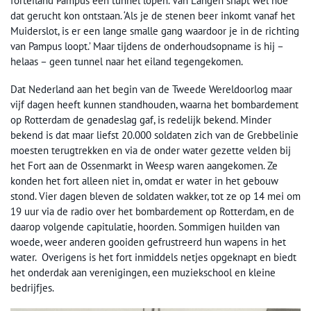
forteiland Pampus een tunnel lopen. Van Langen snapt wel hoe
dat gerucht kon ontstaan. ‘Als je de stenen beer inkomt vanaf het
Muiderslot, is er een lange smalle gang waardoor je in de richting
van Pampus loopt.’ Maar tijdens de onderhoudsopname is hij –
helaas – geen tunnel naar het eiland tegengekomen.
Dat Nederland aan het begin van de Tweede Wereldoorlog maar
vijf dagen heeft kunnen standhouden, waarna het bombardement
op Rotterdam de genadeslag gaf, is redelijk bekend. Minder
bekend is dat maar liefst 20.000 soldaten zich van de Grebbelinie
moesten terugtrekken en via de onder water gezette velden bij
het Fort aan de Ossenmarkt in Weesp waren aangekomen. Ze
konden het fort alleen niet in, omdat er water in het gebouw
stond. Vier dagen bleven de soldaten wakker, tot ze op 14 mei om
19 uur via de radio over het bombardement op Rotterdam, en de
daarop volgende capitulatie, hoorden. Sommigen huilden van
woede, weer anderen gooiden gefrustreerd hun wapens in het
water. Overigens is het fort inmiddels netjes opgeknapt en biedt
het onderdak aan verenigingen, een muziekschool en kleine
bedrijfjes.