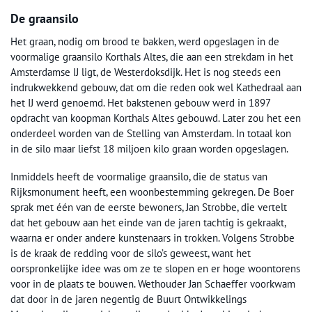
De graansilo
Het graan, nodig om brood te bakken, werd opgeslagen in de
voormalige graansilo Korthals Altes, die aan een strekdam in het
Amsterdamse IJ ligt, de Westerdoksdijk. Het is nog steeds een
indrukwekkend gebouw, dat om die reden ook wel Kathedraal aan
het IJ werd genoemd. Het bakstenen gebouw werd in 1897
opdracht van koopman Korthals Altes gebouwd. Later zou het een
onderdeel worden van de Stelling van Amsterdam. In totaal kon
in de silo maar liefst 18 miljoen kilo graan worden opgeslagen.
Inmiddels heeft de voormalige graansilo, die de status van
Rijksmonument heeft, een woonbestemming gekregen. De Boer
sprak met één van de eerste bewoners, Jan Strobbe, die vertelt
dat het gebouw aan het einde van de jaren tachtig is gekraakt,
waarna er onder andere kunstenaars in trokken. Volgens Strobbe
is de kraak de redding voor de silo’s geweest, want het
oorspronkelijke idee was om ze te slopen en er hoge woontorens
voor in de plaats te bouwen. Wethouder Jan Schaeffer voorkwam
dat door in de jaren negentig de Buurt Ontwikkelings