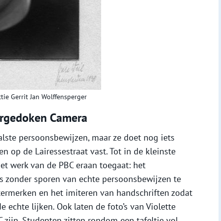
tie Gerrit Jan Wolffensperger
dergedoken Camera
valste persoonsbewijzen, maar ze doet nog iets
ten op de Lairessestraat vast. Tot in de kleinste
 het werk van de PBC eraan toegaat: het
s zonder sporen van echte persoonsbewijzen te
ermerken en het imiteren van handschriften zodat
e echte lijken. Ook laten de foto’s van Violette
 zijn. Studenten zitten rondom een tafeltje vol