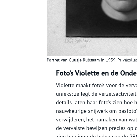
Portret van Guusje Rübsaam in 1939. Privécollec
Foto’s Violette en de On
Violette maakt foto’s voor de ver
unieks: ze legt de verzetsactivitei
details laten haar foto’s zien hoe
nauwkeurige snijwerk om pasfoto’
verwijderen, het namaken van wat
de vervalste bewijzen precies op d
zien hoe jong de leden van de PBC