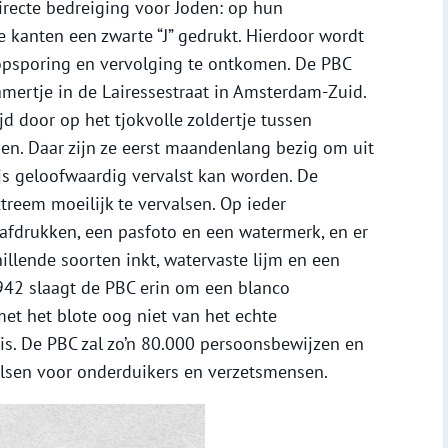
irecte bedreiging voor Joden: op hun
 kanten een zwarte “J” gedrukt. Hierdoor wordt
opsporing en vervolging te ontkomen. De PBC
mertje in de Lairessestraat in Amsterdam-Zuid.
jd door op het tjokvolle zoldertje tussen
sen. Daar zijn ze eerst maandenlang bezig om uit
s geloofwaardig vervalst kan worden. De
treem moeilijk te vervalsen. Op ieder
afdrukken, een pasfoto en een watermerk, en er
llende soorten inkt, watervaste lijm en een
1942 slaagt de PBC erin om een blanco
et het blote oog niet van het echte
is. De PBC zal zo’n 80.000 persoonsbewijzen en
alsen voor onderduikers en verzetsmensen.