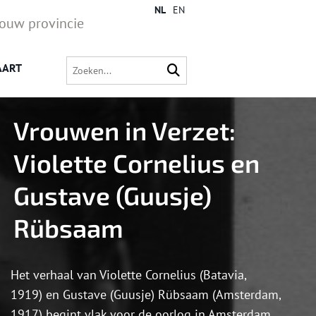
NL
EN
jouw provincie
AART
Vrouwen in Verzet:
Violette Cornelius en
Gustave (Guusje)
Rübsaam
Het verhaal van Violette Cornelius (Batavia,
1919) en Gustave (Guusje) Rübsaam (Amsterdam,
1917) begint vlak voor de oorlog in Amsterdam.