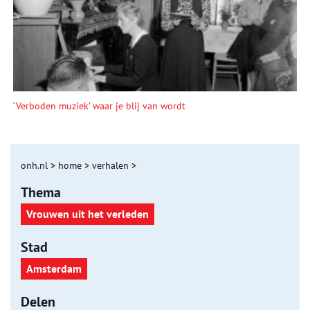
‘Verboden muziek’ waar je blij van wordt
onh.nl
>
home
>
verhalen
>
Thema
Vrouwen uit het verleden
Stad
Amsterdam
Delen