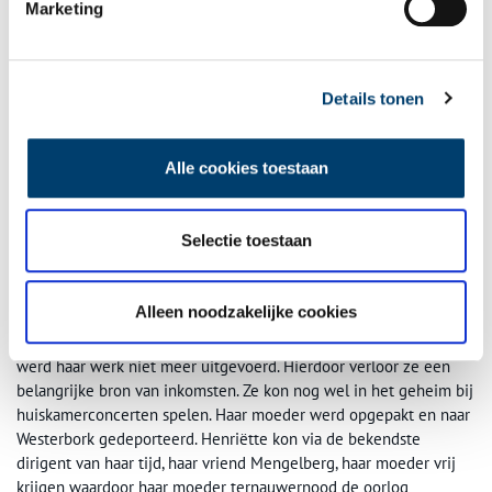
Marketing
Details tonen
Alle cookies toestaan
Henriëtte Bosmans was een intrigerende componist, ondergewaardeerd omdat ze
Selectie toestaan
een vrouw was en wie haar muziek leert kennen heeft een vriend voor het leven
gevonden. Foto van Henriëtte Bosmans (datum onbekend). Foto: Godfried de Groot,
Leo Smit Stichting
, Amsterdam.
Alleen noodzakelijke cookies
In de oorlog heeft Henriëtte het moeilijk. Omdat haar moeder
Joods was, mocht Henriëtte niet in het openbaar optreden en
werd haar werk niet meer uitgevoerd. Hierdoor verloor ze een
belangrijke bron van inkomsten. Ze kon nog wel in het geheim bij
huiskamerconcerten spelen. Haar moeder werd opgepakt en naar
Westerbork gedeporteerd. Henriëtte kon via de bekendste
dirigent van haar tijd, haar vriend Mengelberg, haar moeder vrij
krijgen waardoor haar moeder ternauwernood de oorlog