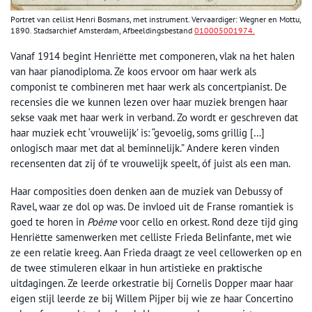
Portret van cellist Henri Bosmans, met instrument. Vervaardiger: Wegner en Mottu,
1890. Stadsarchief Amsterdam, Afbeeldingsbestand
010005001974.
Vanaf 1914 begint Henriëtte met componeren, vlak na het halen
van haar pianodiploma. Ze koos ervoor om haar werk als
componist te combineren met haar werk als concertpianist. De
recensies die we kunnen lezen over haar muziek brengen haar
sekse vaak met haar werk in verband. Zo wordt er geschreven dat
haar muziek echt ‘vrouwelijk’ is: “gevoelig, soms grillig […]
onlogisch maar met dat al beminnelijk.” Andere keren vinden
recensenten dat zij óf te vrouwelijk speelt, óf juist als een man.
Haar composities doen denken aan de muziek van Debussy of
Ravel, waar ze dol op was. De invloed uit de Franse romantiek is
goed te horen in
Poème
voor cello en orkest. Rond deze tijd ging
Henriëtte samenwerken met celliste Frieda Belinfante, met wie
ze een relatie kreeg. Aan Frieda draagt ze veel cellowerken op en
de twee stimuleren elkaar in hun artistieke en praktische
uitdagingen. Ze leerde orkestratie bij Cornelis Dopper maar haar
eigen stijl leerde ze bij Willem Pijper bij wie ze haar Concertino