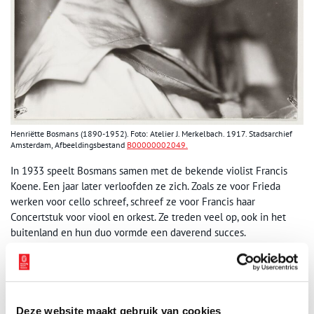
Henriëtte Bosmans (1890-1952). Foto: Atelier J. Merkelbach. 1917. Stadsarchief
Amsterdam, Afbeeldingsbestand
B00000002049.
In 1933 speelt Bosmans samen met de bekende violist Francis
Koene. Een jaar later verloofden ze zich. Zoals ze voor Frieda
werken voor cello schreef, schreef ze voor Francis haar
Concertstuk voor viool en orkest. Ze treden veel op, ook in het
buitenland en hun duo vormde een daverend succes.
Verschrikkelijk was het voor Henriëtte toen Francis onverwacht
overleed aan een hersentumor. In oktober vond de première
plaats van het Concertstuk met Willem Mengelberg, waarin het
publiek de geest van Koene herkende. Bosmans zei aan het eind
van haar leven over het Concertstuk: “Ik ben, geloof ik, een beetje
Deze website maakt gebruik van cookies