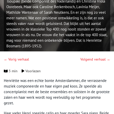
Tsoupaki (beide Componist des Vaderlands) en Christina Viola
Oorebeek. Maar ook Caroline Berkenbosch, Lavinia Meijer,
Mathilde Wantenaar of Sarah Neutkens. En er zijn nog zo veel
meer namen. Wat een positieve ontwikkeling is, is dat er ook
steeds vaker naar wordt geluisterd. Dat blijkt uit het aantal
vrouwen in de klassieke Top 400: nog nooit stonden er zoveel
vrouwen in als nu. De vrouw die het vaakst in de top 400 staat,
mag voor niemand een onbekende blijven. Dat is Henriëtte
Bosmans (1895-1952).
← Vorig verhaal
Volgend verhaal →
3 min
Voorlezen
Henriëtte was een echte bonte Amsterdammer, die verrassende
muziek componeerde en haar eigen pad koos. Ze speelde als
concertpianist met de beste ensembles en solisten in de grootste
zalen en haar werk wordt nog veelvuldig op het programma
gezet.
Haar vader Henri speelde cello en haar moeder Sara piano. Beide