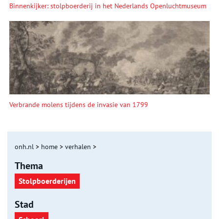
Binnenkijker: stolpboerderij in het Nederlands Openluchtmuseum
Verbrande molens tijdens de invasie van 1799
onh.nl
>
home
>
verhalen
>
Thema
Stolpboerderijen
Stad