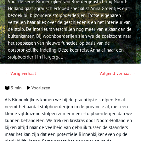
Voor de serie ‘Binnenkijker’ van Boerderijenstichting Noord-
Holland gaat agrarisch erfgoed specialist Anna Groentjes op
bezoek bij bijzondere stolpboerderijen. Trotse eigenaren
vertellen haar alles over de geschiedenis en het interieur van
de stolp. De interieurs verschillen nog meer van elkaar dan de
buitenkanten. Bij woonboerderijen zien we de zoektocht naar
het toepassen van nieuwe functies, op basis van de
oorspronkelijke indeling. Deze keer reist Anna af naar een
stolpboerderij in Hargergat.
← Vorig verhaal
Volgend verhaal →
3 min
Voorlezen
Als Binnenkijkers komen we bij de prachtigste stolpen. En al
neemt het aantal stolpboerderijen in de provincie af, met een
kleine vijfduizend stolpen zijn er meer stolpboerderijen dan we
kunnen behandelen. We trekken kriskras door Noord-Holland en
kijken altijd naar de veelheid van gebruik tussen de staanders
maar het kan zijn dat een potentiële Binnenkijker even op de