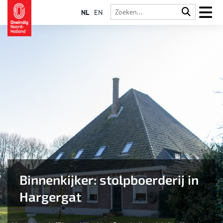
NL
EN
Binnenkijker: stolpboerderij in
Hargergat