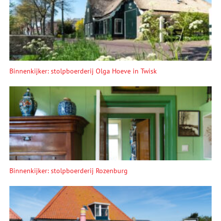
Binnenkijker: stolpboerderij Olga Hoeve in Twisk
Binnenkijker: stolpboerderij Rozenburg