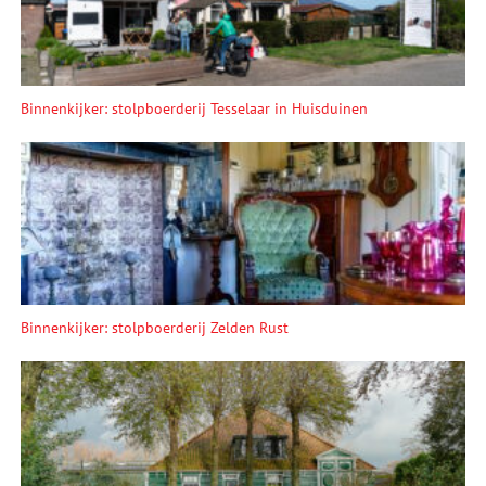
Binnenkijker: stolpboerderij Tesselaar in Huisduinen
Binnenkijker: stolpboerderij Zelden Rust