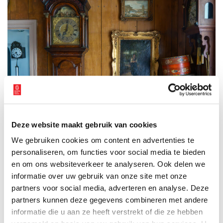
Foto: Anna Groentjes, 2026.
Deze website maakt gebruik van cookies
En natuurlijk in het hart van al dit prachtigs het vierkant dat het
We gebruiken cookies om content en advertenties te
piramidedak draagt. We zijn blij dat we deze bijzondere
personaliseren, om functies voor social media te bieden
stolpboerderij mogen toevoegen aan de Binnenkijkers.
en om ons websiteverkeer te analyseren. Ook delen we
informatie over uw gebruik van onze site met onze
partners voor social media, adverteren en analyse. Deze
partners kunnen deze gegevens combineren met andere
informatie die u aan ze heeft verstrekt of die ze hebben