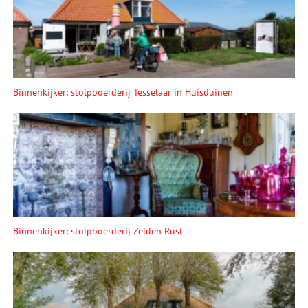
Binnenkijker: stolpboerderij Tesselaar in Huisduinen
Binnenkijker: stolpboerderij Zelden Rust