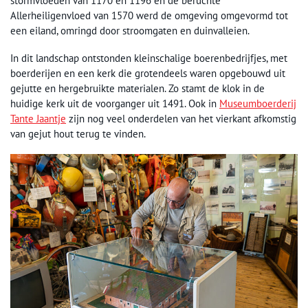
stormvloeden van 1170 en 1196 en de beruchte
Allerheiligenvloed van 1570 werd de omgeving omgevormd tot
een eiland, omringd door stroomgaten en duinvalleien.
In dit landschap ontstonden kleinschalige boerenbedrijfjes, met
boerderijen en een kerk die grotendeels waren opgebouwd uit
gejutte en hergebruikte materialen. Zo stamt de klok in de
huidige kerk uit de voorganger uit 1491. Ook in
Museumboerderij
Tante Jaantje
zijn nog veel onderdelen van het vierkant afkomstig
van gejut hout terug te vinden.