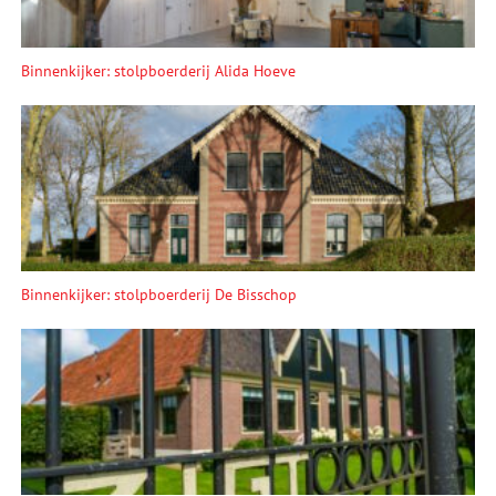
Binnenkijker: stolpboerderij Alida Hoeve
Binnenkijker: stolpboerderij De Bisschop