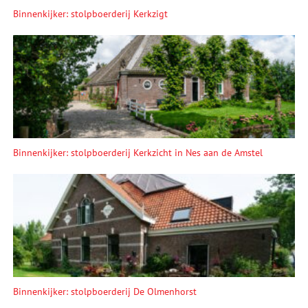
Binnenkijker: stolpboerderij Kerkzigt
Binnenkijker: stolpboerderij Kerkzicht in Nes aan de Amstel
Binnenkijker: stolpboerderij De Olmenhorst