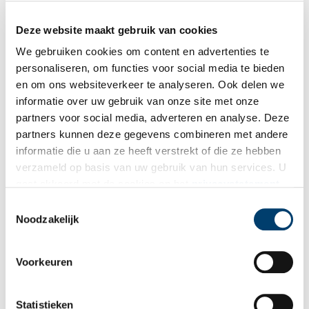
Deze website maakt gebruik van cookies
We gebruiken cookies om content en advertenties te
Foto: Anna Groentjes, 2025.
personaliseren, om functies voor social media te bieden
en om ons websiteverkeer te analyseren. Ook delen we
informatie over uw gebruik van onze site met onze
partners voor social media, adverteren en analyse. Deze
partners kunnen deze gegevens combineren met andere
informatie die u aan ze heeft verstrekt of die ze hebben
verzameld op basis van uw gebruik van hun services. U
gaat akkoord met de cookies en het
privacystatement
als u onze website blijft gebruiken.
Toestemmingsselectie
Noodzakelijk
Voorkeuren
Statistieken
Foto: Anna Groentjes, 2025.