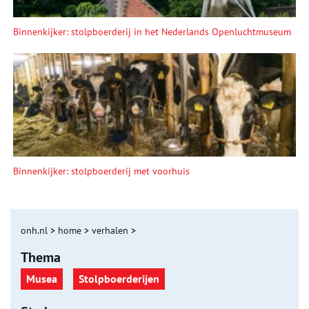
Binnenkijker: stolpboerderij in het Nederlands Openluchtmuseum
Binnenkijker: stolpboerderij met voorhuis
onh.nl
>
home
>
verhalen
>
Thema
Musea
Stolpboerderijen