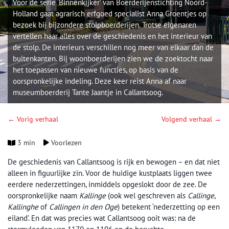
Voor de serie ‘Binnenkijker’ van Boerderijenstichting Noord-
Holland gaat agrarisch erfgoed specialist Anna Groentjes op
bezoek bij bijzondere stolpboerderijen. Trotse eigenaren
vertellen haar alles over de geschiedenis en het interieur van
de stolp. De interieurs verschillen nog meer van elkaar dan de
buitenkanten. Bij woonboerderijen zien we de zoektocht naar
het toepassen van nieuwe functies, op basis van de
oorspronkelijke indeling. Deze keer reist Anna af naar
museumboerderij Tante Jaantje in Callantsoog.
← Vorig verhaal
Volgend verhaal →
3 min
Voorlezen
De geschiedenis van Callantsoog is rijk en bewogen – en dat niet
alleen in figuurlijke zin. Voor de huidige kustplaats liggen twee
eerdere nederzettingen, inmiddels opgeslokt door de zee. De
oorspronkelijke naam
Kallinge
(ook wel geschreven als
Callinge
,
Kallinghe
of
Callingen in den Oge
) betekent ‘nederzetting op een
eiland’. En dat was precies wat Callantsoog ooit was: na de