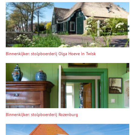
Binnenkijker: stolpboerderij Olga Hoeve in Twisk
Binnenkijker: stolpboerderij Rozenburg