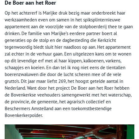
De Boer aan het Roer
Op het achtererf is Marijke druk bezig maar onderbreekt haar
werkzaamheden even om samen in het spiksplinternieuwe
appartement aan de voorzijde van de stolpboerderij thee te gaan
drinken. De familie van Marijke’s eerdere partner boert al
generaties op de stolp en de dagbesteding die Kerkzicht
tegenwoordig biedt sluit hier naadloos op aan. Het appartement
zal echter in de verhuur gaan. Een uitgelezen kans om te wonen
op dit levendige erf met al haar kippen, kalkoenen, varkens,
schaapjes en koeien. En dan tel ik nog niet eens de tientallen
boerenzwaluwen die door de lucht scheren mee of de vele
grutto’s. Dit jaar maar liefst 269, het hoogst getelde aantal in
Nederland. Want door het project De Boer aan het Roer hebben
de Bovenkerkse veehouders samengewerkt met het waterschap,
de provincie, de gemeente, het agrarisch collectief en
Beschermers Amstelland aan een toekomstbestendige
Bovenkerkerpolder.