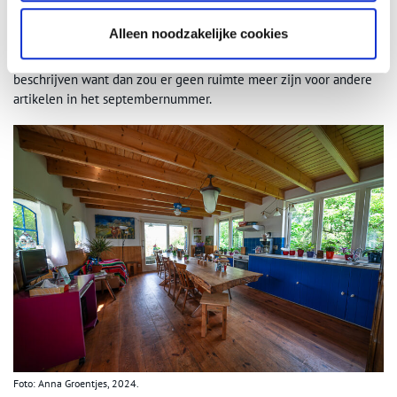
‘museum’ in de gang waar de oude watertoevoer naar de put
schittert aan het plafond en de drinkbakken een nieuwe functie
Alleen noodzakelijke cookies
als verlichting hebben gekregen. Er zijn zo veel slimme vondsten
en mooie details dat deze Binnenkijker helaas niet alles kan
beschrijven want dan zou er geen ruimte meer zijn voor andere
artikelen in het septembernummer.
Foto: Anna Groentjes, 2024.