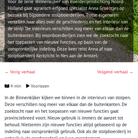
Voor de serie ‘Binnenkijker’ van Boerderijenstichting Noord-
Holland gaat agrarisch erfgoed specialist Anna Groentjes op
bezoek bij bijzondere stolpboerderijen. Trotse eigenaren
vertellen haar alles over de geschiedenis en het interieur van
de stolp. De interieurs verschillen nog meer van elkaar dan de
buitenkanten. Bij woonboerderijen zien we de zoektocht naar
het toepassen van nieuwe functies, op basis van de
oorspronkelijke indeling. Deze keer reist Anna af naar
stolpboerderij Kerkzicht in Nes aan de Amstel.
← Vorig verhaal
Volgend verhaal →
4 min
Voorlezen
In de Binnenkijker kijken we binnen in de interieurs van stolpen.
Deze verschillen nog meer van elkaar dan de buitenkanten. De
zoektocht naar en het toepassen van nieuwe functies gaat
provinciebreed voort. Nieuw gebruik is immers de aanzet tot
behoud. Niettemin zijn nieuwe functies altijd gebaseerd op de
indeling naar oorspronkelijk gebruik. Ook als de stolpboerderij in