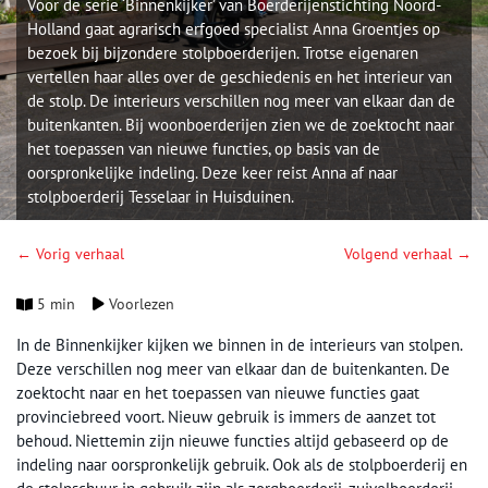
Voor de serie ‘Binnenkijker’ van Boerderijenstichting Noord-
Holland gaat agrarisch erfgoed specialist Anna Groentjes op
bezoek bij bijzondere stolpboerderijen. Trotse eigenaren
vertellen haar alles over de geschiedenis en het interieur van
de stolp. De interieurs verschillen nog meer van elkaar dan de
buitenkanten. Bij woonboerderijen zien we de zoektocht naar
het toepassen van nieuwe functies, op basis van de
oorspronkelijke indeling. Deze keer reist Anna af naar
stolpboerderij Tesselaar in Huisduinen.
← Vorig verhaal
Volgend verhaal →
5 min
Voorlezen
In de Binnenkijker kijken we binnen in de interieurs van stolpen.
Deze verschillen nog meer van elkaar dan de buitenkanten. De
zoektocht naar en het toepassen van nieuwe functies gaat
provinciebreed voort. Nieuw gebruik is immers de aanzet tot
behoud. Niettemin zijn nieuwe functies altijd gebaseerd op de
indeling naar oorspronkelijk gebruik. Ook als de stolpboerderij en