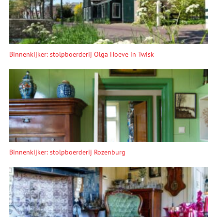
Binnenkijker: stolpboerderij Olga Hoeve in Twisk
Binnenkijker: stolpboerderij Rozenburg