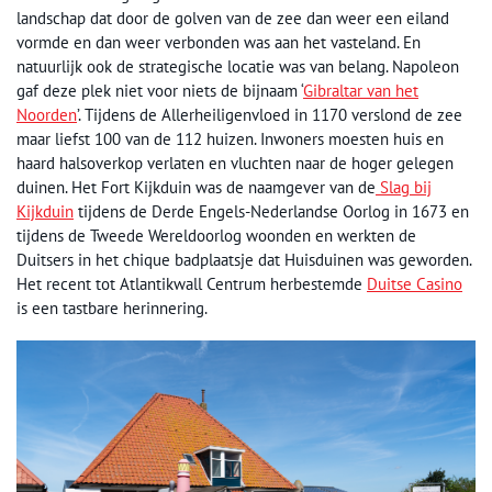
landschap dat door de golven van de zee dan weer een eiland
vormde en dan weer verbonden was aan het vasteland. En
natuurlijk ook de strategische locatie was van belang. Napoleon
gaf deze plek niet voor niets de bijnaam ‘
Gibraltar van het
Noorden
’. Tijdens de Allerheiligenvloed in 1170 verslond de zee
maar liefst 100 van de 112 huizen. Inwoners moesten huis en
haard halsoverkop verlaten en vluchten naar de hoger gelegen
duinen. Het Fort Kijkduin was de naamgever van de
Slag bij
Kijkduin
tijdens de Derde Engels-Nederlandse Oorlog in 1673 en
tijdens de Tweede Wereldoorlog woonden en werkten de
Duitsers in het chique badplaatsje dat Huisduinen was geworden.
Het recent tot Atlantikwall Centrum herbestemde
Duitse Casino
is een tastbare herinnering.