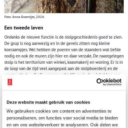
Foto: Anna Groentjes, 2024.
Een tweede leven
Ondanks de nieuwe functie is de stolpgeschiedenis goed te zien.
De grup is nog aanwezig en in de gevels zitten nog kleine
koeraampjes. Wel hebben de poeren van de staanders wat liefde
nodig en ook de muren zijn hier en daar verzakt. De naastgelegen
stolp is het territorium van winkel, kaasmakerij en woning. Er is in
de loop van de tijd veel aangepast aan de stolpboerderij en de
constructie is volledig weggewerkt. Alleen in de winkel kan nog
naar de nok gekeken worden. De staander torent trots boven de
reclamevlaggentjes en winkelwaar uit. De winkel is achter de
lage wagendeuren in de voorgevel gerealiseerd. Het hoge puntje
achter de aanbouw verraadt dat verhoogde dorsdeuren aan de
Deze website maakt gebruik van cookies
achterzijde van de stolpboerderij waren.
We gebruiken cookies om content en advertenties te
personaliseren, om functies voor social media te bieden
en om ons websiteverkeer te analyseren. Ook delen we