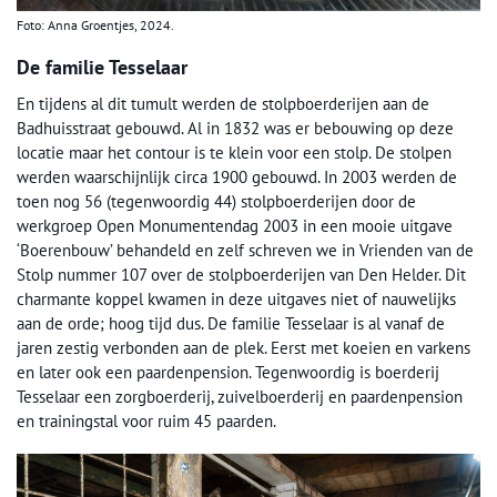
Foto: Anna Groentjes, 2024.
De familie Tesselaar
En tijdens al dit tumult werden de stolpboerderijen aan de
Badhuisstraat gebouwd. Al in 1832 was er bebouwing op deze
locatie maar het contour is te klein voor een stolp. De stolpen
werden waarschijnlijk circa 1900 gebouwd. In 2003 werden de
toen nog 56 (tegenwoordig 44) stolpboerderijen door de
werkgroep Open Monumentendag 2003 in een mooie uitgave
‘Boerenbouw’ behandeld en zelf schreven we in Vrienden van de
Stolp nummer 107 over de stolpboerderijen van Den Helder. Dit
charmante koppel kwamen in deze uitgaves niet of nauwelijks
aan de orde; hoog tijd dus. De familie Tesselaar is al vanaf de
jaren zestig verbonden aan de plek. Eerst met koeien en varkens
en later ook een paardenpension. Tegenwoordig is boerderij
Tesselaar een zorgboerderij, zuivelboerderij en paardenpension
en trainingstal voor ruim 45 paarden.