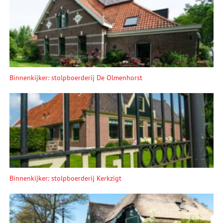
Binnenkijker: stolpboerderij De Olmenhorst
Binnenkijker: stolpboerderij Kerkzigt