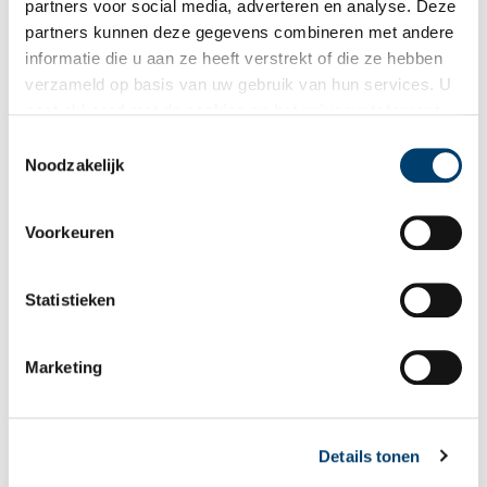
partners voor social media, adverteren en analyse. Deze
Foto: Anna Groentjes, 2023.
partners kunnen deze gegevens combineren met andere
informatie die u aan ze heeft verstrekt of die ze hebben
verzameld op basis van uw gebruik van hun services. U
gaat akkoord met de cookies en het
privacystatement
als u onze website blijft gebruiken.
Toestemmingsselectie
Noodzakelijk
Voorkeuren
Statistieken
Marketing
Foto: Anna Groentjes, 2023.
Klompen op een rij
Het door sloten omzoomde erf rondom de stolp ligt er prachtig
Details tonen
bij in de najaarszon en is precies zoals het hoort met het ‘werk’