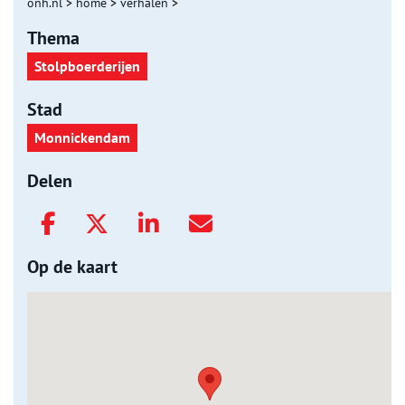
onh.nl
>
home
>
verhalen
>
Thema
Stolpboerderijen
Stad
Monnickendam
Delen
Op de kaart