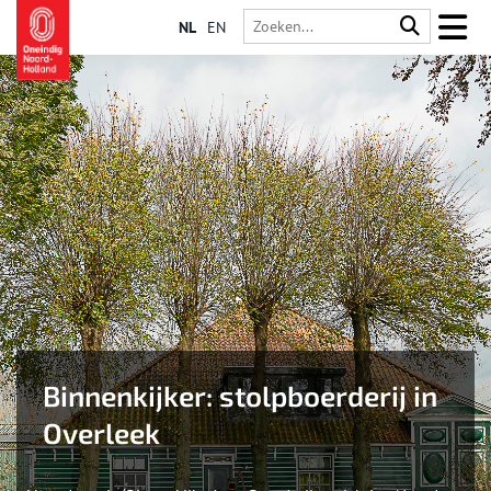
NL
EN
Binnenkijker: stolpboerderij in
Overleek