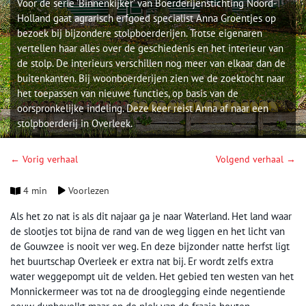
Voor de serie ‘Binnenkijker’ van Boerderijenstichting Noord-
Holland gaat agrarisch erfgoed specialist Anna Groentjes op
bezoek bij bijzondere stolpboerderijen. Trotse eigenaren
vertellen haar alles over de geschiedenis en het interieur van
de stolp. De interieurs verschillen nog meer van elkaar dan de
buitenkanten. Bij woonboerderijen zien we de zoektocht naar
het toepassen van nieuwe functies, op basis van de
oorspronkelijke indeling. Deze keer reist Anna af naar een
stolpboerderij in Overleek.
← Vorig verhaal
Volgend verhaal →
4 min
Voorlezen
Als het zo nat is als dit najaar ga je naar Waterland. Het land waar
de slootjes tot bijna de rand van de weg liggen en het licht van
de Gouwzee is nooit ver weg. En deze bijzonder natte herfst ligt
het buurtschap Overleek er extra nat bij. Er wordt zelfs extra
water weggepompt uit de velden. Het gebied ten westen van het
Monnickermeer was tot na de drooglegging einde negentiende