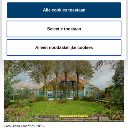
erf met een aantal schuren en een werkopgang, een ‘voornaam’
voorerf met leibomen in het gelid in het grind langs de voorgevel
Alle cookies toestaan
en een grasveld tot aan de sloot en opgang met poort. Het rijtje
klompjes aan de beschoeiing is een geestige knipoog. Onder de
indruk van stolp, erf en haar bewoners vertrek ik door de
Selectie toestaan
volgende bui met in de verte alweer een regenboog.
Alleen noodzakelijke cookies
Foto: Anna Groentjes, 2023.