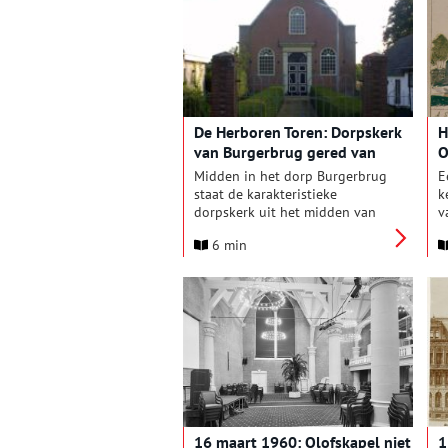
d
s
e
h
s
g
O
De Herboren Toren: Dorpskerk
H
v
van Burgerbrug gered van
O
m
sloop
n
Midden in het dorp Burgerbrug
E
m
staat de karakteristieke
k
h
dorpskerk uit het midden van
v
e
de negentiende eeuw. In de
z
6 min
jaren zestig van de vorige eeuw
o
zag het ernaar uit dat het
h
karakteristieke gebouw met het
z
slanke torentje zou worden
p
gesloopt wegens
a
bouwvalligheid. Een aantal
Burgerbruggers kwam in het
geweer en zorgde er op
verschillende manieren voor dat
de sloop kon worden afgewend
en dat er geld kwam voor het
16 maart 1960: Olofskapel niet
1
herstel van de kerk.