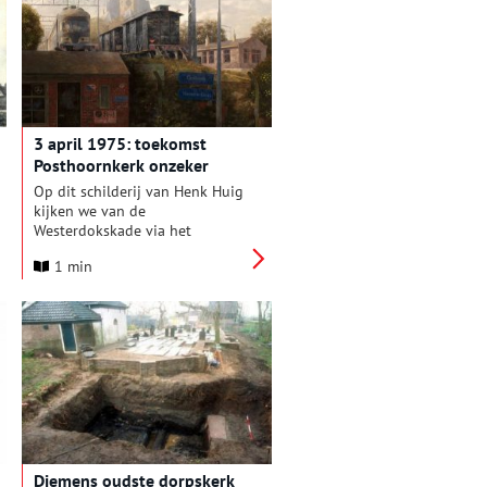
plek die oorspronkelijk
religieus van aard was.
3 april 1975: toekomst
Posthoornkerk onzeker
Op dit schilderij van Henk Huig
kijken we van de
Westerdokskade via het
spoorwegemplacement in de
1 min
richting van de
Posthoornkerk
aan de Haarlemmerstraat,
waarvan de torens naar
verhouding groot zijn
weergegeven. Het schilderij is
gemaakt in 1975, toen de
toekomst van dit kerkgebouw
bijzonder onzeker was.
Diemens oudste dorpskerk