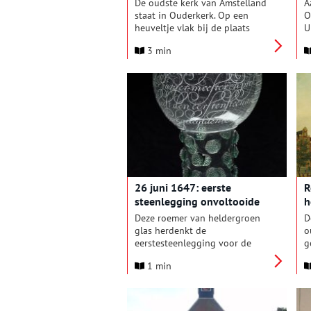
De oudste kerk van Amstelland
A
staat in Ouderkerk. Op een
O
heuveltje vlak bij de plaats
U
waar de Bullewijk uitmondt in
s
3 min
de Amstel. De allereerste kerk
C
was van hout en daarom is er
k
niets van overgebleven. Men
a
vermoedt dat deze kerk rond
m
het jaar 1000 gebouwd is. De
I
Amstelkerk die er nu staat,
m
kwam gereed in 1775.
V
v
d
g
g
26 juni 1647: eerste
R
m
steenlegging onvoltooide
h
toren Nieuwe Kerk
Deze roemer van heldergroen
D
glas herdenkt de
o
eerstesteenlegging voor de
g
nooit voltooide toren van de
L
1 min
Nieuwe Kerk
.
b
h
s
s