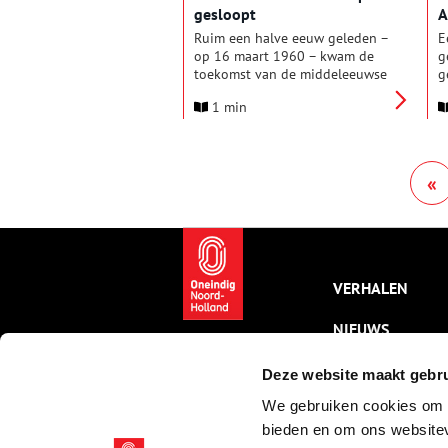
gesloopt
A
Ruim een halve eeuw geleden –
E
op 16 maart 1960 – kwam de
g
toekomst van de middeleeuwse
g
Sint-Olofskapel aan de ‘kop van
h
1 min
de
Zeedijk’
aan de orde in de
w
gemeenteraad.
1
«
VERHALEN
NIEUWS
KALENDER
Deze website maakt gebru
We gebruiken cookies om c
THEMA’S
bieden en om ons websitev