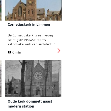
Corneliuskerk in Limmen
De Corneliuskerk is een vroeg
twintigste-eeuwse rooms-
katholieke kerk van architect P.
Snel. De kerk had verschillende
0 min
voorgangers aan de
Dusseldorperweg. Een
schuurkerk uit 1730 werd
afgebroken in 1856 en
vervangen door de voorloper
van de huidige kerk.
Oude kerk dommelt naast
modern station