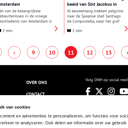
msterdam
beeld van Sint Jacobus in
deelden toen nog niet de
Amsterdam
oecumenische gedachte. Toen
én van de belangrijkste
Al eeuwenlang trekken pelgrims
de katholieken in 1856 een
ebeurtenissen in de vroege
naar de Spaanse stad Santiago
stuk land geschonken kregen,
eschiedenis van Amsterdam is
de Compostella, waar het graf
lieten ze er direct een houten
et Mirakel van Amsterdam, een
van Sint Jacobus zou zijn.
noodkerk op zetten. Op 5
2 min
1 min
onder dat zich afspeelde in
Tegenwoordig is er een nieuw
oktober 1856 droeg pastoor
345.
standbeeld van deze heilige te
Steenvoorden de eerste mis op.
bewonderen in Amsterdam.
‹
9
10
11
12
13
Volg ONH op social med
OVER ONS
CONTACT
NIEUWSBRIEF
ik van cookies
ontent en advertenties te personaliseren, om functies voor soci
DISCLAIMER
erkeer te analyseren. Ook delen we informatie over uw gebruik