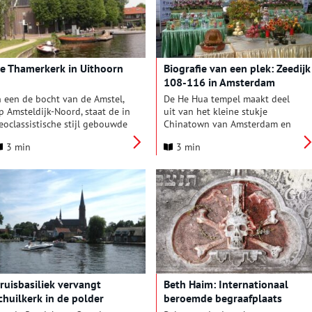
e Thamerkerk in Uithoorn
Biografie van een plek: Zeedijk
108-116 in Amsterdam
n een de bocht van de Amstel,
De He Hua tempel maakt deel
p Amsteldijk-Noord, staat de in
uit van het kleine stukje
eoclassistische stijl gebouwde
Chinatown van Amsterdam en
hamerkerk. Hoewel de huidige
staat aan de
Zeedijk
108 tot
3 min
3 min
erk uit 1835 dateert, gaat de
116. De plek waar nu de
eschiedenis van het gebouw
grootste, in traditioneel Chinese
erug tot in de zeventiende
paleisstijl gebouwde
euw. De Thamerkerk dankt
boeddhistische tempel van
aar naam aan het dorpje
Europa staat, heeft een rijke en
hamen ter hoogte van
diverse geschiedenis. Voordat
uroparei, waar tegenwoordig
de tempel in 2000 werd
ijen Uithoornse flats staan.
gebouwd bevond er zich een
speelplaats langs dit stukje
IJdijk. Nog weer daarvoor kende
de plek een heel andere
ruisbasiliek vervangt
Beth Haim: Internationaal
bestemming: er stond een groot
chuilkerk in de polder
beroemde begraafplaats
klooster.