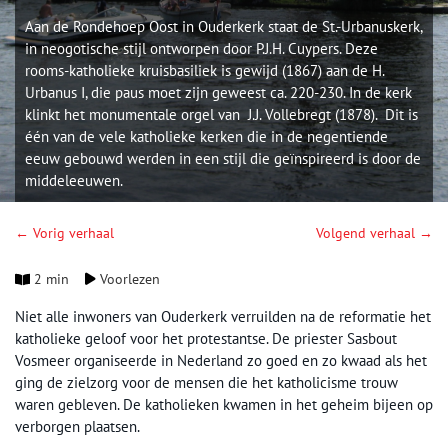
Aan de Rondehoep Oost in Ouderkerk staat de St.-Urbanuskerk,
in neogotische stijl ontworpen door P.J.H. Cuypers. Deze
rooms-katholieke kruisbasiliek is gewijd (1867) aan de H.
Urbanus I, die paus moet zijn geweest ca. 220-230. In de kerk
klinkt het monumentale orgel van J.J. Vollebregt (1878). Dit is
één van de vele katholieke kerken die in de negentiende
eeuw gebouwd werden in een stijl die geïnspireerd is door de
middeleeuwen.
← Vorig verhaal
Volgend verhaal →
2 min
Voorlezen
Niet alle inwoners van Ouderkerk verruilden na de reformatie het
katholieke geloof voor het protestantse. De priester Sasbout
Vosmeer organiseerde in Nederland zo goed en zo kwaad als het
ging de zielzorg voor de mensen die het katholicisme trouw
waren gebleven. De katholieken kwamen in het geheim bijeen op
verborgen plaatsen.