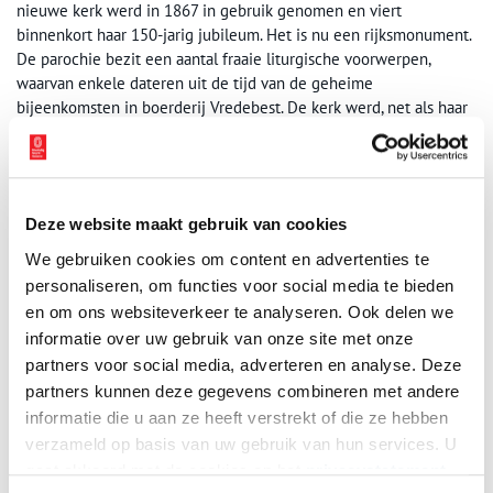
nieuwe kerk werd in 1867 in gebruik genomen en viert
binnenkort haar 150-jarig jubileum. Het is nu een rijksmonument.
De parochie bezit een aantal fraaie liturgische voorwerpen,
waarvan enkele dateren uit de tijd van de geheime
bijeenkomsten in boerderij Vredebest. De kerk werd, net als haar
verre voorganger, gewijd aan de heilige Urbanus. In 1867 stond
Urbanus immers nog op de lijst met erkende heiligen.
Geen officiële heilige meer
Deze website maakt gebruik van cookies
Urbanus I bekleedde het pausschap van 220 tot 230. Volgens de
We gebruiken cookies om content en advertenties te
legenden rond zijn persoon kon hij een aantal uitzonderlijke
prestaties op zijn naam schrijven. En zijn leven zou zijn bekroond
personaliseren, om functies voor social media te bieden
met het martelaarschap. Later historisch onderzoek heeft van al
en om ons websiteverkeer te analyseren. Ook delen we
die verhalen weinig heel gelaten. Wat overbleef was een
informatie over uw gebruik van onze site met onze
onopvallende, middelmatige paus. Urbanus is dan ook bij de
partners voor social media, adverteren en analyse. Deze
herziening van de officiële liturgische kalender in 1970 van de
partners kunnen deze gegevens combineren met andere
heiligenkalender afgevoerd.
informatie die u aan ze heeft verstrekt of die ze hebben
verzameld op basis van uw gebruik van hun services. U
Auteur:
Peter Lichtenveldt, Alex de Boer
gaat akkoord met de cookies en het
privacystatement