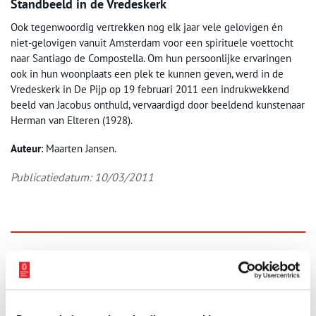
Standbeeld in de Vredeskerk
Ook tegenwoordig vertrekken nog elk jaar vele gelovigen én
niet-gelovigen vanuit Amsterdam voor een spirituele voettocht
naar Santiago de Compostella. Om hun persoonlijke ervaringen
ook in hun woonplaats een plek te kunnen geven, werd in de
Vredeskerk in De Pijp op 19 februari 2011 een indrukwekkend
beeld van Jacobus onthuld, vervaardigd door beeldend kunstenaar
Herman van Elteren (1928).
Auteur
: Maarten Jansen.
Publicatiedatum: 10/03/2011
Ontvang de nieuwsbrief
Wilt u op de hoogte blijven van de mooiste verhalen en het
laatste erfgoednieuws? Schrijf u dan nu in voor onze