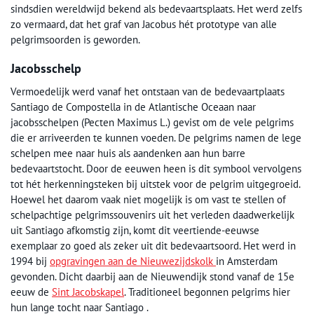
sindsdien wereldwijd bekend als bedevaartsplaats. Het werd zelfs
zo vermaard, dat het graf van Jacobus hét prototype van alle
pelgrimsoorden is geworden.
Jacobsschelp
Vermoedelijk werd vanaf het ontstaan van de bedevaartplaats
Santiago de Compostella in de Atlantische Oceaan naar
jacobsschelpen (Pecten Maximus L.) gevist om de vele pelgrims
die er arriveerden te kunnen voeden. De pelgrims namen de lege
schelpen mee naar huis als aandenken aan hun barre
bedevaartstocht. Door de eeuwen heen is dit symbool vervolgens
tot hét herkenningsteken bij uitstek voor de pelgrim uitgegroeid.
Hoewel het daarom vaak niet mogelijk is om vast te stellen of
schelpachtige pelgrimssouvenirs uit het verleden daadwerkelijk
uit Santiago afkomstig zijn, komt dit veertiende-eeuwse
exemplaar zo goed als zeker uit dit bedevaartsoord. Het werd in
1994 bij
opgravingen aan de Nieuwezijdskolk
in Amsterdam
gevonden. Dicht daarbij aan de Nieuwendijk stond vanaf de 15e
eeuw de
Sint Jacobskapel
. Traditioneel begonnen pelgrims hier
hun lange tocht naar Santiago .