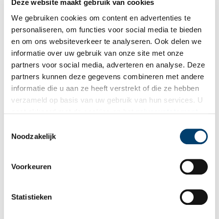
wekelijkse nieuwsbrief!
Deze website maakt gebruik van cookies
We gebruiken cookies om content en advertenties te
personaliseren, om functies voor social media te bieden
en om ons websiteverkeer te analyseren. Ook delen we
Bij inschrijving gaat u akkoord met ons
privacybeleid
.
informatie over uw gebruik van onze site met onze
partners voor social media, adverteren en analyse. Deze
partners kunnen deze gegevens combineren met andere
Aanvullingen
informatie die u aan ze heeft verstrekt of die ze hebben
verzameld op basis van uw gebruik van hun services. U
Vul deze informatie aan of geef een reactie.
gaat akkoord met de cookies en het
privacystatement
als u onze website blijft gebruiken.
Toestemmingsselectie
2 reacties
Noodzakelijk
Azra
schreef:
16/03/2023 om 14:35
Voorkeuren
handig voor geschiedenis dankjewel
Reply
natte han
schreef:
Statistieken
25/02/2025 om 14:28
dit is echt handig dit moest ik voor school doen en het was