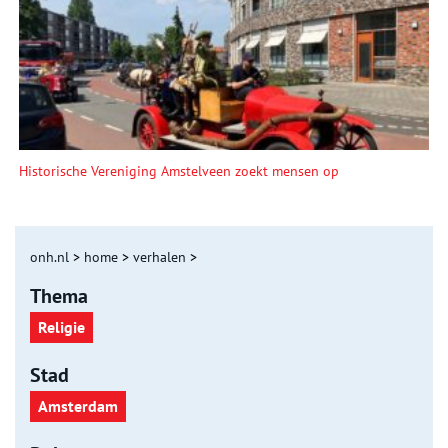
Historische Vereniging Amstelveen zoekt mensen op
onh.nl
>
home
>
verhalen
>
Thema
Religie
Stad
Amsterdam