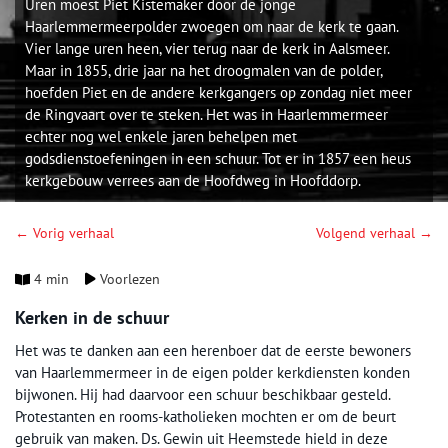
Uren moest Piet Kistemaker door de jonge
Haarlemmermeerpolder zwoegen om naar de kerk te gaan.
Vier lange uren heen, vier terug naar de kerk in Aalsmeer.
Maar in 1855, drie jaar na het droogmalen van de polder,
hoefden Piet en de andere kerkgangers op zondag niet meer
de Ringvaart over te steken. Het was in Haarlemmermeer
echter nog wel enkele jaren behelpen met
godsdienstoefeningen in een schuur. Tot er in 1857 een heus
kerkgebouw verrees aan de Hoofdweg in Hoofddorp.
← Vorig verhaal
Volgend verhaal →
4 min
Voorlezen
Kerken in de schuur
Het was te danken aan een herenboer dat de eerste bewoners
van Haarlemmermeer in de eigen polder kerkdiensten konden
bijwonen. Hij had daarvoor een schuur beschikbaar gesteld.
Protestanten en rooms-katholieken mochten er om de beurt
gebruik van maken. Ds. Gewin uit Heemstede hield in deze