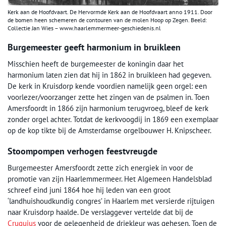
Kerk aan de Hoofdvaart. De Hervormde Kerk aan de Hoofdvaart anno 1911. Door
de bomen heen schemeren de contouren van de molen Hoop op Zegen. Beeld:
Collectie Jan Wies – www.haarlemmermeer-geschiedenis.nl
Burgemeester geeft harmonium in bruikleen
Misschien heeft de burgemeester de koningin daar het
harmonium laten zien dat hij in 1862 in bruikleen had gegeven.
De kerk in Kruisdorp kende voordien namelijk geen orgel: een
voorlezer/voorzanger zette het zingen van de psalmen in. Toen
Amersfoordt in 1866 zijn harmonium terugvroeg, bleef de kerk
zonder orgel achter. Totdat de kerkvoogdij in 1869 een exemplaar
op de kop tikte bij de Amsterdamse orgelbouwer H. Knipscheer.
Stoompompen verhogen feestvreugde
Burgemeester Amersfoordt zette zich energiek in voor de
promotie van zijn Haarlemmermeer. Het Algemeen Handelsblad
schreef eind juni 1864 hoe hij leden van een groot
‘landhuishoudkundig congres’ in Haarlem met versierde rijtuigen
naar Kruisdorp haalde. De verslaggever vertelde dat bij de
Cruquius
voor de gelegenheid de driekleur was gehesen. Toen de