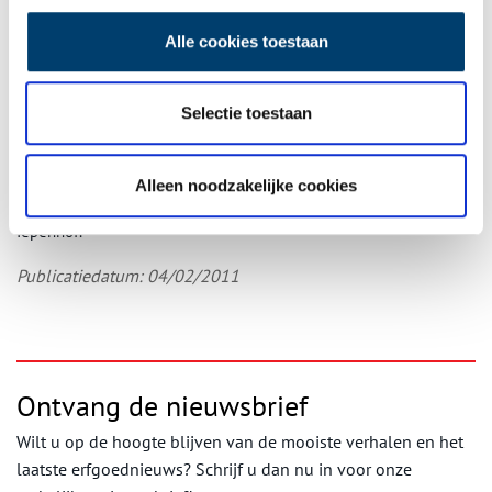
cent bij de kerk stallen. In 1862 kreeg Nieuw-Vennep een eigen
hervormde kerk, later gevolgd door Abbenes. Niemand hoefde
Alle cookies toestaan
toen meer vier uren te lopen om de kerkdienst bij te wonen.
Restaurant en destilleerderij
Selectie toestaan
Sinds begin 2013 is in de kerk, die toen al enkele jaren leegstond,
een restaurant met destilleerderij gevestigd. Veel van het
interieur, zoals het Knipscheerorgel, is gelukkig bewaard
Alleen noodzakelijke cookies
gebleven. Achter de kerk ligt de historische begraafplaats
Iepenhof.
Publicatiedatum: 04/02/2011
Ontvang de nieuwsbrief
Wilt u op de hoogte blijven van de mooiste verhalen en het
laatste erfgoednieuws? Schrijf u dan nu in voor onze