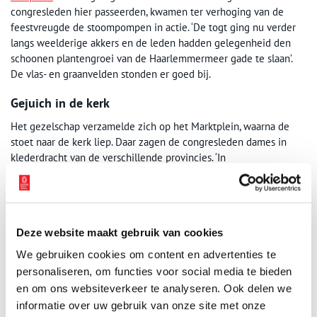
congresleden hier passeerden, kwamen ter verhoging van de
feestvreugde de stoompompen in actie. ‘De togt ging nu verder
langs weelderige akkers en de leden hadden gelegenheid den
schoonen plantengroei van de Haarlemmermeer gade te slaan’.
De vlas- en graanvelden stonden er goed bij.
Gejuich in de kerk
Het gezelschap verzamelde zich op het Marktplein, waarna de
stoet naar de kerk liep. Daar zagen de congresleden dames in
klederdracht van de verschillende provincies. ‘In
Haarlemmermeer’, aldus de verslaggever, ‘herken je de
boerenstand van heel Nederland, zowel in de wijze van
bebouwing als in de vorm van de woningen – ja zelfs in de
kleding.’ Burgemeester Amersfoordt, die ook onder-voorzitter van
Deze website maakt gebruik van cookies
het congres was, betrad het spreekgestoelte en sprak het
gezelschap in de kerk toe. De verslaggever letterlijk: “Zijne
We gebruiken cookies om content en advertenties te
mannelijke, krachtige en gemoedelijke taal werd door de
personaliseren, om functies voor social media te bieden
aanwezigen met gejuich beantwoord.”
en om ons websiteverkeer te analyseren. Ook delen we
informatie over uw gebruik van onze site met onze