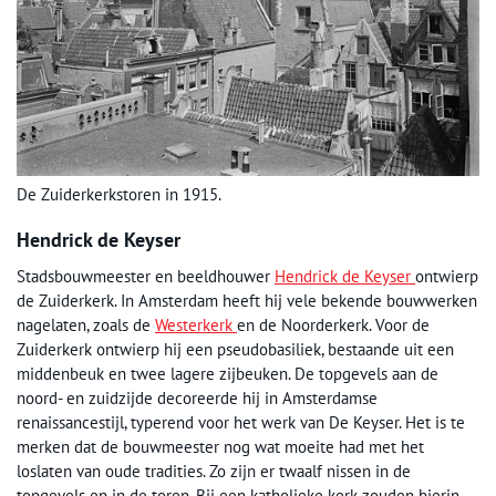
De Zuiderkerkstoren in 1915.
Hendrick de Keyser
Stadsbouwmeester en beeldhouwer
Hendrick de Keyser
ontwierp
de Zuiderkerk. In Amsterdam heeft hij vele bekende bouwwerken
nagelaten, zoals de
Westerkerk
en de Noorderkerk. Voor de
Zuiderkerk ontwierp hij een pseudobasiliek, bestaande uit een
middenbeuk en twee lagere zijbeuken. De topgevels aan de
noord- en zuidzijde decoreerde hij in Amsterdamse
renaissancestijl, typerend voor het werk van De Keyser. Het is te
merken dat de bouwmeester nog wat moeite had met het
loslaten van oude tradities. Zo zijn er twaalf nissen in de
topgevels en in de toren. Bij een katholieke kerk zouden hierin