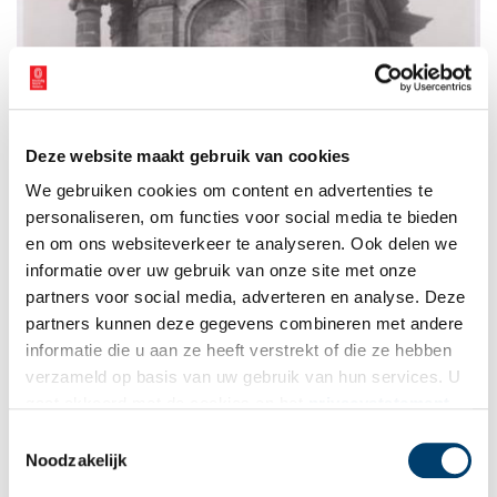
Deze website maakt gebruik van cookies
We gebruiken cookies om content en advertenties te
personaliseren, om functies voor social media te bieden
en om ons websiteverkeer te analyseren. Ook delen we
informatie over uw gebruik van onze site met onze
partners voor social media, adverteren en analyse. Deze
partners kunnen deze gegevens combineren met andere
De Zuiderkerkstoren, tweede geleding met lege nissen.
informatie die u aan ze heeft verstrekt of die ze hebben
verzameld op basis van uw gebruik van hun services. U
De Zuiderkerk wordt mortuarium
gaat akkoord met de cookies en het
privacystatement
als u onze website blijft gebruiken.
In 1929 werd de laatste dienst gehouden in de Zuiderkerk. Het
Toestemmingsselectie
gebouw kreeg daarna diverse functies. Zo werd de kerk
Noodzakelijk
bijvoorbeeld gebruikt als opslagplaats voor bijbels. In de