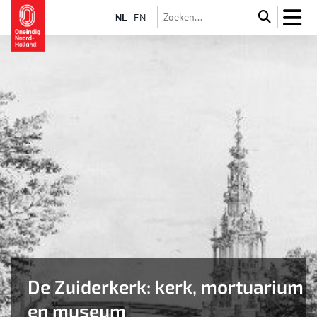
NL
EN
De Zuiderkerk: kerk, mortuarium
en museum