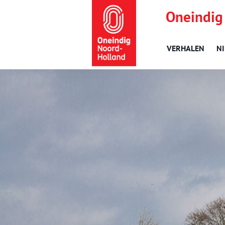
Oneindig
VERHALEN
N