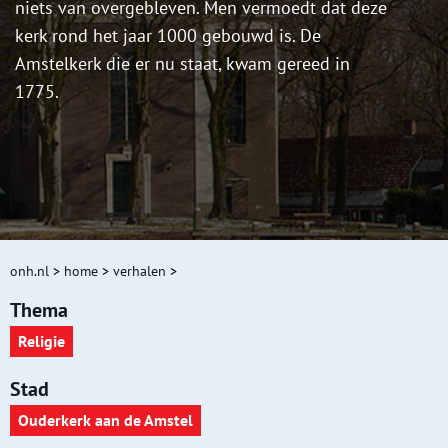
niets van overgebleven. Men vermoedt dat deze
kerk rond het jaar 1000 gebouwd is. De
Amstelkerk die er nu staat, kwam gereed in
1775.
onh.nl
>
home
>
verhalen
>
Thema
Religie
Stad
Ouderkerk aan de Amstel